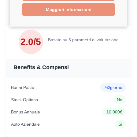
Valutazione complessiva Victoria Plc di
Maggiori informazioni
questo utente
2.0/5
Basato su 5 parametri di valutazione
Benefits & Compensi
Buoni Pasto
7€/giorno
Stock Options
No
Bonus Annuale
10.000€
Auto Aziendale
Sì