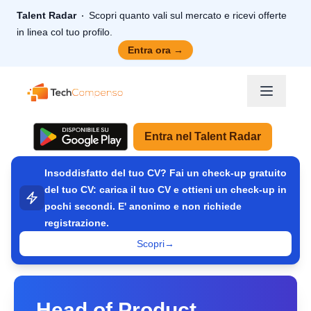
Talent Radar
Scopri quanto vali sul mercato e ricevi offerte
in linea col tuo profilo.
Entra ora
→
TechCompenso
Entra nel Talent Radar
Insoddisfatto del tuo CV? Fai un check-up gratuito
del tuo CV: carica il tuo CV e ottieni un check-up in
pochi secondi. E' anonimo e non richiede
registrazione.
Scopri
→
Head of Product