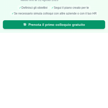
Valido fino al 31 Agosto 2026
Mappa Stipendi Italia
✓
Definisci gli obiettivi
✓
Segui il piano creato per te
✓
Se necessario simula colloqui con altre aziende o con il tuo HR
Carriera
Calcolatori
🎯
Prenota il primo colloquio gratuito
Offerte di lavoro
Comparazione Stipendi
Talent Radar
Calcolo Stipendio Netto
Creazione Curriculum
Valuta Offerta di Lavoro
Carriera+
Calcolo Inflazione
Effetto Smart-Working
Risparmio Luce e Gas
Risorse
Blog
FAQ