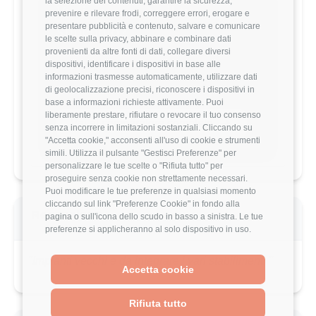
la selezione dei contenuti, garantire la sicurezza,
Vuoi comparare il tuo
prevenire e rilevare frodi, correggere errori, erogare e
presentare pubblicità e contenuto, salvare e comunicare
stipendio?
le scelte sulla privacy, abbinare e combinare dati
provenienti da altre fonti di dati, collegare diversi
Scopri come il tuo stipendio si posiziona
dispositivi, identificare i dispositivi in base alle
rispetto al mercato con analisi
informazioni trasmesse automaticamente, utilizzare dati
dettagliate per ruolo, esperienza e
di geolocalizzazione precisi, riconoscere i dispositivi in
località.
base a informazioni richieste attivamente. Puoi
liberamente prestare, rifiutare o revocare il tuo consenso
Vai al comparatore completo
senza incorrere in limitazioni sostanziali. Cliccando su
"Accetta cookie," acconsenti all'uso di cookie e strumenti
simili. Utilizza il pulsante "Gestisci Preferenze" per
personalizzare le tue scelte o "Rifiuta tutto" per
proseguire senza cookie non strettamente necessari.
Puoi modificare le tue preferenze in qualsiasi momento
cliccando sul link "Preferenze Cookie" in fondo alla
Recensione
pagina o sull'icona dello scudo in basso a sinistra. Le tue
preferenze si applicheranno al solo dispositivo in uso.
"Impianti vecchi e da integrare i vari stabilimenti "
Accetta cookie
Rifiuta tutto