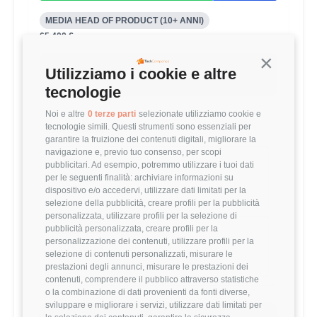
MEDIA HEAD OF PRODUCT (10+ ANNI)
65,400 €
Continua s
Questo stipendio è al
84
° percentile
Utilizziamo i cookie e altre
+37.61% rispetto alla media
tecnologie
Noi e altre
0 terze parti
selezionate utilizziamo cookie e
tecnologie simili. Questi strumenti sono essenziali per
Statistiche
garantire la fruizione dei contenuti digitali, migliorare la
navigazione e, previo tuo consenso, per scopi
Campione
pubblicitari. Ad esempio, potremmo utilizzare i tuoi dati
125 stipendi
per le seguenti finalità: archiviare informazioni su
dispositivo e/o accedervi, utilizzare dati limitati per la
selezione della pubblicità, creare profili per la pubblicità
personalizzata, utilizzare profili per la selezione di
pubblicità personalizzata, creare profili per la
Esperienza
personalizzazione dei contenuti, utilizzare profili per la
10+ anni
selezione di contenuti personalizzati, misurare le
prestazioni degli annunci, misurare le prestazioni dei
contenuti, comprendere il pubblico attraverso statistiche
o la combinazione di dati provenienti da fonti diverse,
sviluppare e migliorare i servizi, utilizzare dati limitati per