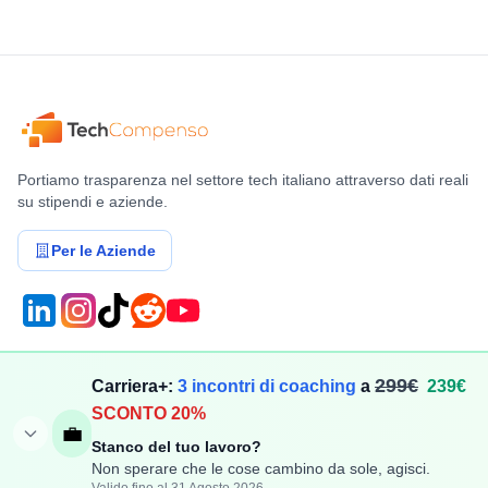
Portiamo trasparenza nel settore tech italiano attraverso dati reali
su stipendi e aziende.
Per le Aziende
Compensi
Stipendi
299€
Carriera+:
3 incontri di coaching
a
239€
SCONTO 20%
Aggiungi Compenso
Osservatorio Stipendi
💼
Stanco del tuo lavoro?
Stipendi Dipendenti
Classifica Ruoli
Non sperare che le cose cambino da sole, agisci.
Fatturati Partite IVA
Classifica Aziende