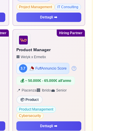
Project Management
IT Consulting
Dettagli
➡️
tner
Hiring Partner
Product Manager
🏢 Welyk x Ermetix
3.7
FuffAnnuncio Score
💰
~ 50.000€ - 65.000€ all'anno
📍
🏢
💼
Piacenza
Ibrido
Senior
📦
Product
Product Management
Cybersecurity
Dettagli
➡️