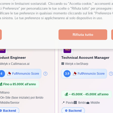
orrere in limitazioni sostanziali. Cliccando su "Accetta cookie," acconsenti a
isci Preferenze" per personalizzare le tue scelte o "Rifiuta tutto" per proseguir
ficare le tue preferenze in qualsiasi momento cliccando sul link "Preferenze 
a sinistra. Le tue preferenze si applicheranno al solo dispositivo in uso.
Rifiuta tutto
Hiring Partner
Hiring Par
oduct Engineer
Technical Account Manager
Welyk x Callimacus.ai
🏢 Welyk x beSharp
4
FuffAnnuncio Score
3.9
FuffAnnuncio Score
💰
Fino a 85.000€ all'anno
Milano
💰
~ 45.000€ - 45.000€ all'anno
On-Site (fase iniziale) poi Ibrido
📍
🏢
💼
Middle/Senior
Pavia
Ibrido
Middle
⚙️
Backend
⚙️
Backend