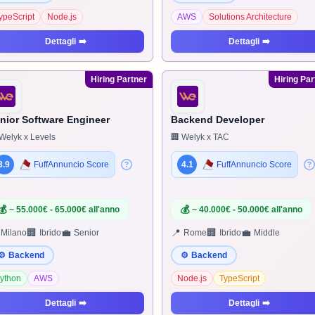
ypeScript
Node.js
AWS
Solutions Architecture
Dettagli
➡️
Dettagli
➡️
Hiring Partner
Hiring Par
nior Software Engineer
Backend Developer
Welyk x Levels
🏢 Welyk x TAC
3.9
FuffAnnuncio Score
4.1
FuffAnnuncio Score
💰
💰
~ 55.000€ - 65.000€ all'anno
~ 40.000€ - 50.000€ all'anno
🏢
💼
📍
🏢
💼
Milano
Ibrido
Senior
Rome
Ibrido
Middle
⚙️
Backend
⚙️
Backend
ython
AWS
Node.js
TypeScript
Dettagli
➡️
Dettagli
➡️