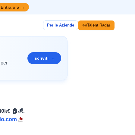
Entra ora
→
Per le Aziende
Talent Radar
Iscriviti
→
 per
40k€ 🏠💰.
io.com