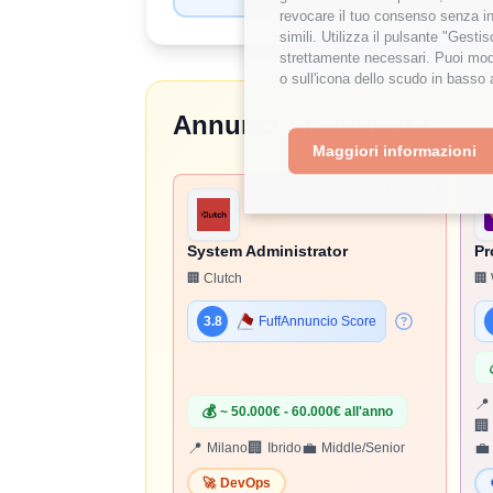
revocare il tuo consenso senza inc
simili. Utilizza il pulsante "Gest
strettamente necessari. Puoi modi
o sull'icona dello scudo in basso 
Annunci in evidenza
Maggiori informazioni
🤝
Hiring Partner
System Administrator
Pr
🏢 Clutch
🏢 
3.8
FuffAnnuncio Score
📍
💰
~ 50.000€ - 60.000€ all'anno
🏢
📍
🏢
💼
💼
Milano
Ibrido
Middle/Senior
🚀
DevOps