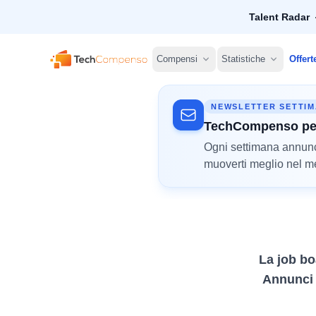
Talent Radar
TechCompenso
Compensi
Statistiche
Offert
NEWSLETTER SETTI
TechCompenso pe
Ogni settimana annunci 
muoverti meglio nel mer
La job bo
Annunci d