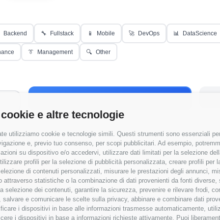
Backend
🔧
Fullstack
📱
Mobile
🚀
DevOps
📊
DataScience
nance
👔
Management
🔍
Other
Applica Filtri
 cookie e altre tecnologie
te utilizziamo cookie e tecnologie simili. Questi strumenti sono essenziali per 
navigazione e, previo tuo consenso, per scopi pubblicitari. Ad esempio, potremmo 
azioni su dispositivo e/o accedervi, utilizzare dati limitati per la selezione della
tilizzare profili per la selezione di pubblicità personalizzata, creare profili per
 senza RAL
✓
a selezione di contenuti personalizzati, misurare le prestazioni degli annunci, mi
 attraverso statistiche o la combinazione di dati provenienti da fonti diverse, 
r la selezione dei contenuti, garantire la sicurezza, prevenire e rilevare frodi, co
 salvare e comunicare le scelte sulla privacy, abbinare e combinare dati proveni
tificare i dispositivi in base alle informazioni trasmesse automaticamente, utili
cere i dispositivi in base a informazioni richieste attivamente. Puoi liberamente