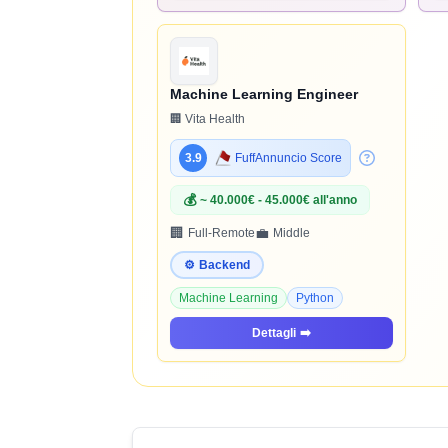
Machine Learning Engineer
🏢 Vita Health
3.9
FuffAnnuncio Score
💰
~ 40.000€ - 45.000€ all'anno
🏢
💼
Full-Remote
Middle
⚙️
Backend
Machine Learning
Python
Dettagli
➡️