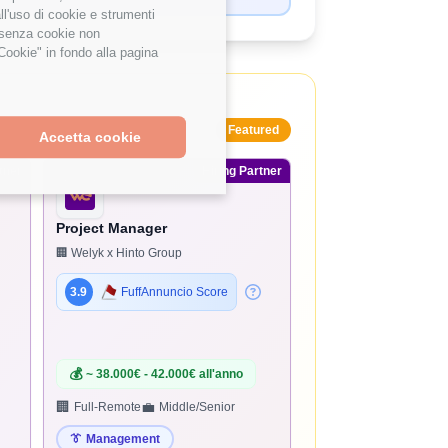
ll'uso di cookie e strumenti
e senza cookie non
Cookie" in fondo alla pagina
Featured
Accetta cookie
tner
Hiring Partner
Project Manager
🏢 Welyk x Hinto Group
3.9
FuffAnnuncio Score
💰
~ 38.000€ - 42.000€ all'anno
🏢
💼
Full-Remote
Middle/Senior
👔
Management