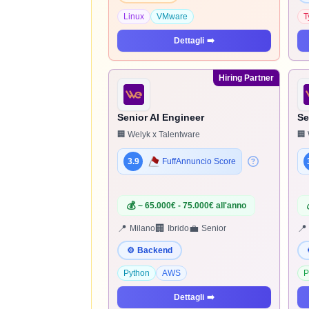
Linux
VMware
T
Dettagli
➡️
Hiring Partner
Senior AI Engineer
Se
🏢 Welyk x Talentware
🏢 
3.9
FuffAnnuncio Score
💰
~ 65.000€ - 75.000€ all'anno
📍
🏢
💼
📍
Milano
Ibrido
Senior
⚙️
Backend
Python
AWS
P
Dettagli
➡️