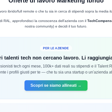
Offerte di lavoro Marketing Ibrido
voro ibrido/full remote o che tu sia in cerca di stipendi sopra la media it
lo di RAL, approfondisci la conoscenza dell'azienda con il
TechCompens
nostra community) e decidi il tuo futuro.
PER LE AZIENDE
ri talenti tech non cercano lavoro. Li raggiung
ionisti tech ogni mese, 100k+ dati reali su stipendi e il Talent
nte i profili giusti per te — che tu sia una startup o un'azienda a
Scopri se siamo allineati →