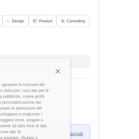
✨
Design
📦
Product
🚀
Consulting
Reset Filtri
Continua senza accettare
garantire la fruizione dei
utilizzare i tuoi dati per le
 pubblicità, creare profili
 la personalizzazione dei
surare le prestazioni dei
sviluppare e migliorare i
rreggere errori, erogare e
enti da altre fonti di dati,
zzare dati di
Rimuovi tutti
 prestare, rifiutare o