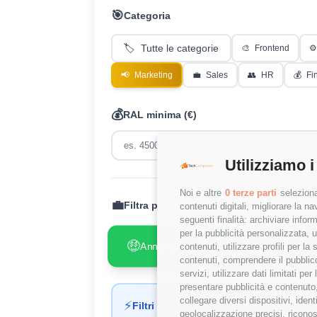
🎯
Categoria
🏷️
Tutte le categorie
🎨
Frontend
⚙️
📢
Marketing
💼
Sales
👥
HR
💰
Fi
💰
RAL minima (€)
Utilizziamo i
Noi e altre
0 terze parti
seleziona
💼
Filtra per presenza RAL:
contenuti digitali, migliorare la 
seguenti finalità: archiviare inform
per la pubblicità personalizzata, u
🤑
😢
Annunci con RAL
Annunci
✓
contenuti, utilizzare profili per l
contenuti, comprendere il pubblico
servizi, utilizzare dati limitati pe
presentare pubblicità e contenuto,
collegare diversi dispositivi, iden
⚡
Filtri applicati automaticamente
geolocalizzazione precisi, riconos