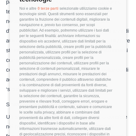
passaggio da freelance a dipendente. Le donne
Noi e altre
0 terze parti
selezionate utilizziamo cookie e
tendono a sottostimare la RAL equivalente
tecnologie simili. Questi strumenti sono essenziali per
garantire la fruizione dei contenuti digitali, migliorare la
necessaria per mantenere il proprio potere
navigazione e, previo tuo consenso, per scopi
d’acquisto, specialmente se provengono da anni di
pubblicitari. Ad esempio, potremmo utilizzare i tuoi dati
per le seguenti finalità: archiviare informazioni su
autonomia professionale. È fondamentale utilizzare
dispositivo e/o accedervi, utilizzare dati limitati per la
selezione della pubblicità, creare profili per la pubblicità
strumenti come la
Classifica Ruoli
per posizionarsi
personalizzata, utilizzare profili per la selezione di
pubblicità personalizzata, creare profili per la
correttamente nella fascia di mercato
personalizzazione dei contenuti, utilizzare profili per la
selezione di contenuti personalizzati, misurare le
corrispondente alla propria esperienza, evitando di
prestazioni degli annunci, misurare le prestazioni dei
accettare offerte al ribasso basate solo sulla
contenuti, comprendere il pubblico attraverso statistiche
o la combinazione di dati provenienti da fonti diverse,
‘sicurezza’ del posto fisso.
sviluppare e migliorare i servizi, utilizzare dati limitati per
la selezione dei contenuti, garantire la sicurezza,
prevenire e rilevare frodi, correggere errori, erogare e
Strategie pratiche per la negoziazione
presentare pubblicità e contenuto, salvare e comunicare
le scelte sulla privacy, abbinare e combinare dati
Un approccio efficace durante il colloquio consiste
provenienti da altre fonti di dati, collegare diversi
dispositivi, identificare i dispositivi in base alle
nel presentare al recruiter non solo il proprio
informazioni trasmesse automaticamente, utilizzare dati
di geolocalizzazione precisi, riconoscere i dispositivi in