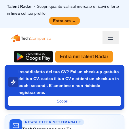
Talent Radar
Scopri quanto vali sul mercato e ricevi offerte
in linea col tuo profilo.
Entra ora
→
TechCompenso
Entra nel Talent Radar
Insoddisfatto del tuo CV? Fai un check-up gratuito
del tuo CV: carica il tuo CV e ottieni un check-up in
pochi secondi. E' anonimo e non richiede
registrazione.
Scopri
→
NEWSLETTER SETTIMANALE