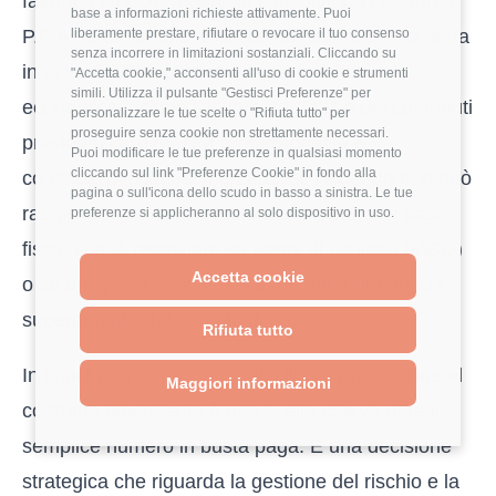
fatturato storico, reperibile consultando i
Fatturati
base a informazioni richieste attivamente. Puoi
P.IVA
, ma il calcolo analitico del valore che si porta
liberamente prestare, rifiutare o revocare il tuo consenso
senza incorrere in limitazioni sostanziali. Cliccando su
in azienda. Spiegare che la propria richiesta
"Accetta cookie," acconsenti all'uso di cookie e strumenti
simili. Utilizza il pulsante "Gestisci Preferenze" per
economica include il valore del TFR e dei contributi
personalizzare le tue scelte o "Rifiuta tutto" per
proseguire senza cookie non strettamente necessari.
previdenziali dimostra professionalità e
Puoi modificare le tue preferenze in qualsiasi momento
cliccando sul link "Preferenze Cookie" in fondo alla
consapevolezza del mercato. Se l’azienda non può
pagina o sull'icona dello scudo in basso a sinistra. Le tue
raggiungere la cifra desiderata in termini di base
preferenze si applicheranno al solo dispositivo in uso.
fissa, si può negoziare su premi di risultato (MBO)
Accetta cookie
o su una progressione salariale garantita dopo il
superamento del periodo di prova.
Rifiuta tutto
In conclusione, passare dalla libera professione al
Maggiori informazioni
contratto dipendente è una scelta che va oltre il
semplice numero in busta paga. È una decisione
strategica che riguarda la gestione del rischio e la