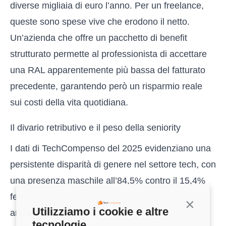
diverse migliaia di euro l’anno. Per un freelance,
queste sono spese vive che erodono il netto.
Un’azienda che offre un pacchetto di benefit
strutturato permette al professionista di accettare
una RAL apparentemente più bassa del fatturato
precedente, garantendo però un risparmio reale
sui costi della vita quotidiana.
Il divario retributivo e il peso della seniority
I dati di TechCompenso del 2025 evidenziano una
persistente disparità di genere nel settore tech, con
una presenza maschile all’84,5% contro il 15,4%
femminile. Questo squilibrio si riflette spesso
Continua s
Utilizziamo i cookie e altre
anche nella capacità negoziale durante il
tecnologie