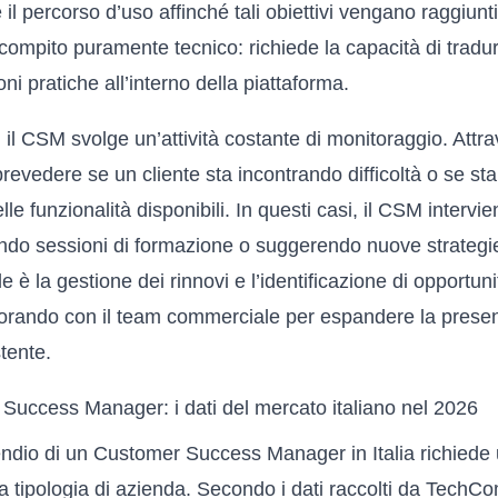
e il percorso d’uso affinché tali obiettivi vengano raggiun
compito puramente tecnico: richiede la capacità di tradu
ni pratiche all’interno della piattaforma.
 il CSM svolge un’attività costante di monitoraggio. Attrav
 prevedere se un cliente sta incontrando difficoltà o se sta
le funzionalità disponibili. In questi casi, il CSM intervi
ando sessioni di formazione o suggerendo nuove strategie
 è la gestione dei rinnovi e l’identificazione di opportuni
aborando con il team commerciale per espandere la prese
stente.
Success Manager: i dati del mercato italiano nel 2026
ndio di un Customer Success Manager in Italia richiede u
lla tipologia di azienda. Secondo i dati raccolti da Tech