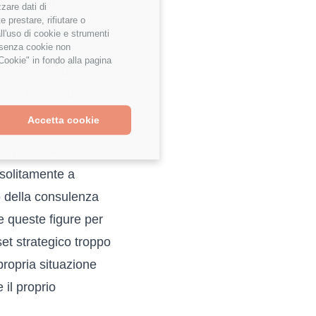
tono anche nell’ambito
zzare dati di
 prestare, rifiutare o
icative ed
ll'uso di cookie e strumenti
e senza cookie non
edeva gli uomini
Cookie" in fondo alla pagina
ne generale del
le figure ‘ibride’
Accetta cookie
tamente la stabilità.
 solitamente a
o della consulenza
e queste figure per
set strategico troppo
propria situazione
 il proprio