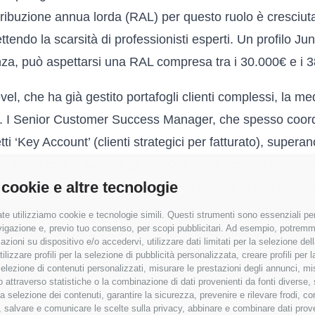
etribuzione annua lorda (RAL) per questo ruolo è cresciu
flettendo la scarsità di professionisti esperti. Un profilo J
nza, può aspettarsi una RAL compresa tra i 30.000€ e i 
vel, che ha già gestito portafogli clienti complessi, la medi
€. I Senior Customer Success Manager, che spesso coor
tti ‘Key Account’ (clienti strategici per fatturato), super
n alcuni casi a toccare gli 80.000€ nelle scaleup internaz
 cookie e altre tecnologie
notare che, a differenza di altri ruoli tecnici, la compone
di rinnovo e alla soddisfazione del cliente) può incidere
te utilizziamo cookie e tecnologie simili. Questi strumenti sono essenziali per 
navigazione e, previo tuo consenso, per scopi pubblicitari. Ad esempio, potremmo 
 pesando spesso tra il 10% e il 20% della RAL base.
azioni su dispositivo e/o accedervi, utilizzare dati limitati per la selezione della
tilizzare profili per la selezione di pubblicità personalizzata, creare profili per
o e contrattuale nel tech italiano
a selezione di contenuti personalizzati, misurare le prestazioni degli annunci, mi
 attraverso statistiche o la combinazione di dati provenienti da fonti diverse, 
nterni di TechCompenso relativi all’ultimo biennio, emer
r la selezione dei contenuti, garantire la sicurezza, prevenire e rilevare frodi, co
 salvare e comunicare le scelte sulla privacy, abbinare e combinare dati proveni