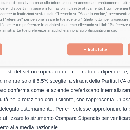
mposizione della forza lavoro tech in Italia, che si riflet
tificare i dispositivi in base alle informazioni trasmesse automaticamente, utili
cere i dispositivi in base a informazioni richieste attivamente. Puoi liberamente
s. Nonostante sia un ruolo che richiede forti doti comun
orrere in limitazioni sostanziali. Cliccando su "Accetta cookie," acconsenti a
isci Preferenze" per personalizzare le tue scelte o "Rifiuta tutto" per proseguir
r gap rimane un tema aperto: nel 2025 la distribuzione v
ficare le tue preferenze in qualsiasi momento cliccando sul link "Preferenze 
 al 15,4%. Si tratta di un dato che riflette la composizio
a sinistra. Le tue preferenze si applicheranno al solo dispositivo in uso.
italiano, ma che mostra segnali di cambiamento proprio nel
Rifiuta tutto
lla tipologia contrattuale, il mercato italiano predilige net
ionisti del settore opera con un contratto da dipendente,
 mentre solo il 5,5% sceglie la strada della Partita IVA 
ato conferma come le aziende preferiscano internalizzar
uità nella relazione con il cliente, che rappresenta un as
 delegato esternamente. Per chi volesse approfondire la 
e utilizzare lo strumento
Compara Stipendio
per verificare
etto alla media nazionale.