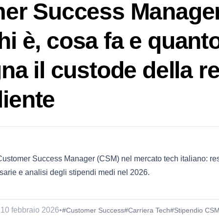
er Success Manager
chi è, cosa fa e quant
a il custode della r
liente
l Customer Success Manager (CSM) nel mercato tech italiano: res
rie e analisi degli stipendi medi nel 2026.
•
10 febbraio 2026
•
#Customer Success
#Carriera Tech
#Stipendio CS