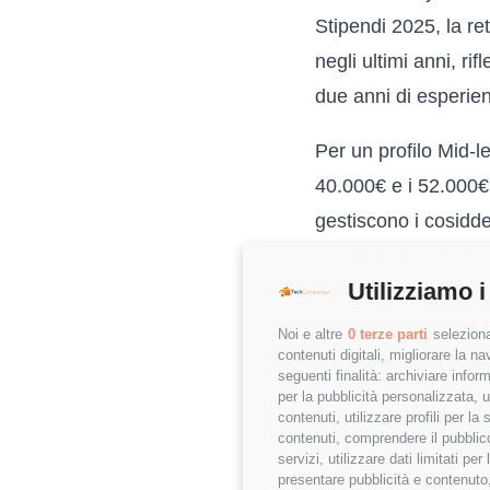
Stipendi 2025
, la r
negli ultimi anni, ri
due anni di esperie
Per un profilo Mid-le
40.000€ e i 52.000
gestiscono i cosidde
60.000€, arrivando i
Utilizziamo i
Italia. È importante 
MBO legati ai tassi 
Noi e altre
0 terze parti
seleziona
contenuti digitali, migliorare la 
retribuzione totale,
seguenti finalità: archiviare inform
per la pubblicità personalizzata, u
Il profilo demografic
contenuti, utilizzare profili per l
contenuti, comprendere il pubblico
Analizzando i dati i
servizi, utilizzare dati limitati pe
presentare pubblicità e contenuto,