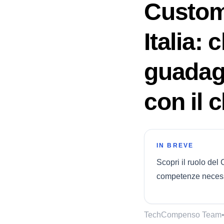
Custom
Italia: 
guadagn
con il c
IN BREVE
Scopri il ruolo de
competenze necessa
TechCompenso Team