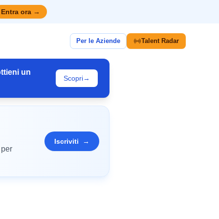
Entra ora
→
Per le Aziende
Talent Radar
ttieni un
Scopri
→
Iscriviti
→
 per