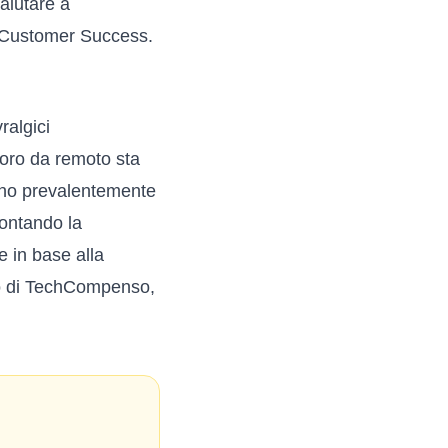
aiutare a
l Customer Success.
ralgici
voro da remoto sta
ono prevalentemente
rontando la
e in base alla
o
di TechCompenso,