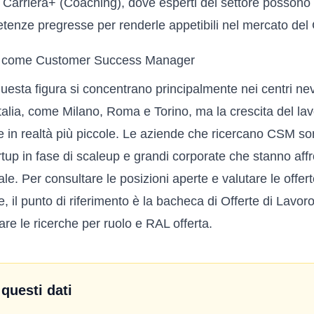
o
Carriera+ (Coaching)
, dove esperti del settore possono 
etenze pregresse per renderle appetibili nel mercato de
ro come Customer Success Manager
uesta figura si concentrano principalmente nei centri nev
Italia, come Milano, Roma e Torino, ma la crescita del la
 in realtà più piccole. Le aziende che ricercano CSM s
tup in fase di scaleup e grandi corporate che stanno aff
le. Per consultare le posizioni aperte e valutare le offert
e, il punto di riferimento è la bacheca di
Offerte di Lavor
rare le ricerche per ruolo e RAL offerta.
uesti dati