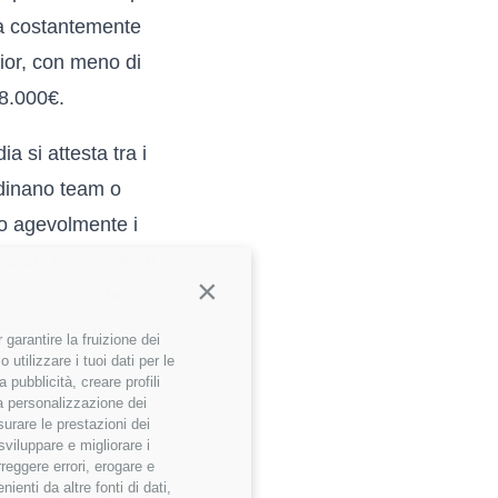
ta costantemente
unior, con meno di
38.000€.
a si attesta tra i
dinano team o
ano agevolmente i
ionali con sede in
Continua senza accettare
nte variabile (bonus o
 pesantemente sulla
garantire la fruizione dei
utilizzare i tuoi dati per le
 pubblicità, creare profili
 la personalizzazione dei
surare le prestazioni dei
sviluppare e migliorare i
gono dinamiche
rreggere errori, erogare e
enti da altre fonti di dati,