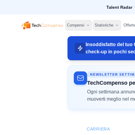
Talent Radar
TechCompenso
Compensi
Statistiche
Offert
Insoddisfatto del tuo 
check-up in pochi sec
NEWSLETTER SETTI
TechCompenso pe
Ogni settimana annunci 
muoverti meglio nel mer
CARRIERA