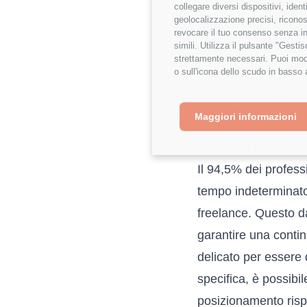
interessanti sulla co
collegare diversi dispositivi, iden
geolocalizzazione precisi, riconos
del Customer Succes
revocare il tuo consenso senza inc
simili. Utilizza il pulsante "Gest
empatiche, il gende
strettamente necessari. Puoi modi
all’84,5% e le donne
o sull'icona dello scudo in basso 
settore tecnologico 
come il CSM.
Maggiori informazioni
Dal punto di vista de
Il 94,5% dei profess
tempo indeterminato,
freelance. Questo d
garantire una contin
delicato per essere
specifica, è possibil
posizionamento risp