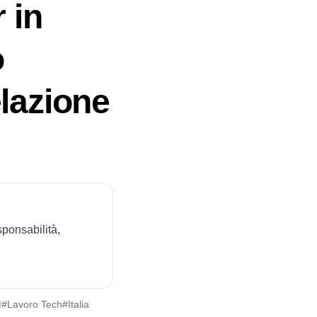
 in
o
elazione
ponsabilità,
M
#Lavoro Tech
#Italia