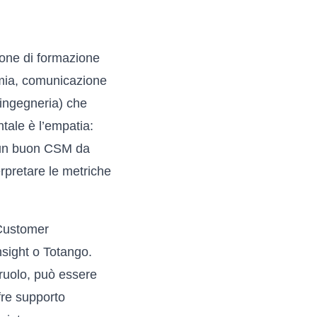
one di formazione
omia, comunicazione
ingegneria) che
tale è l’empatia:
e un buon CSM da
rpretare le metriche
(Customer
sight o Totango.
 ruolo, può essere
fre supporto