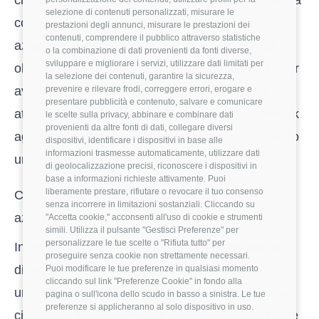
città universitarie di medie dimensioni, la vicinanza
selezione di contenuti personalizzati, misurare le
con i centri di ricerca favorisce una cultura
prestazioni degli annunci, misurare le prestazioni dei
contenuti, comprendere il pubblico attraverso statistiche
aziendale meno gerarchica e più orientata agli
o la combinazione di dati provenienti da fonti diverse,
sviluppare e migliorare i servizi, utilizzare dati limitati per
obiettivi rispetto alle grandi corporate storiche. Per
la selezione dei contenuti, garantire la sicurezza,
avere una visione d’insieme delle retribuzioni
prevenire e rilevare frodi, correggere errori, erogare e
presentare pubblicità e contenuto, salvare e comunicare
attuali, il
Report Stipendi 2025
offre un benchmark
le scelte sulla privacy, abbinare e combinare dati
provenienti da altre fonti di dati, collegare diversi
aggiornato essenziale per chiunque stia valutando
dispositivi, identificare i dispositivi in base alle
informazioni trasmesse automaticamente, utilizzare dati
un cambio di carriera o una rilocazione.
di geolocalizzazione precisi, riconoscere i dispositivi in
base a informazioni richieste attivamente. Puoi
liberamente prestare, rifiutare o revocare il tuo consenso
Come orientarsi nella scelta della prossima
senza incorrere in limitazioni sostanziali. Cliccando su
azienda
"Accetta cookie," acconsenti all'uso di cookie e strumenti
simili. Utilizza il pulsante "Gestisci Preferenze" per
personalizzare le tue scelte o "Rifiuta tutto" per
In un mercato così frammentato, la trasparenza
proseguire senza cookie non strettamente necessari.
diventa il valore più prezioso. Prima di accettare
Puoi modificare le tue preferenze in qualsiasi momento
cliccando sul link "Preferenze Cookie" in fondo alla
un’offerta, è fondamentale non fermarsi alla sola
pagina o sull'icona dello scudo in basso a sinistra. Le tue
preferenze si applicheranno al solo dispositivo in uso.
cifra lorda annua. Valutare il contesto regionale, le