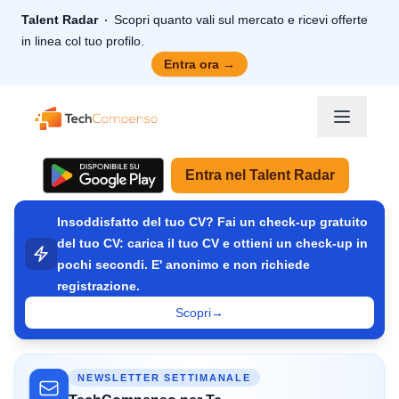
Talent Radar
Scopri quanto vali sul mercato e ricevi offerte
in linea col tuo profilo.
Entra ora
→
TechCompenso
Entra nel Talent Radar
Insoddisfatto del tuo CV? Fai un check-up gratuito
del tuo CV: carica il tuo CV e ottieni un check-up in
pochi secondi. E' anonimo e non richiede
registrazione.
Scopri
→
NEWSLETTER SETTIMANALE