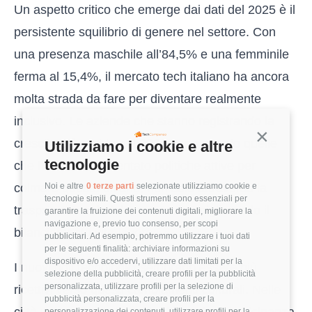
Un aspetto critico che emerge dai dati del 2025 è il
persistente squilibrio di genere nel settore. Con
una presenza maschile all’84,5% e una femminile
ferma al 15,4%, il mercato tech italiano ha ancora
molta strada da fare per diventare realmente
inclusivo. Le aziende che stanno registrando la
Continua s
crescita più rapida nel 2026 sono proprio quelle
Utilizziamo i cookie e altre
tecnologie
che hanno implementato politiche attive per
colmare questo divario, non solo attraverso la
Noi e altre
0 terze parti
selezionate utilizziamo cookie e
tecnologie simili. Questi strumenti sono essenziali per
trasparenza salariale, ma anche migliorando il
garantire la fruizione dei contenuti digitali, migliorare la
navigazione e, previo tuo consenso, per scopi
bilanciamento vita-lavoro.
pubblicitari. Ad esempio, potremmo utilizzare i tuoi dati
per le seguenti finalità: archiviare informazioni su
dispositivo e/o accedervi, utilizzare dati limitati per la
I nuovi poli tecnologici sembrano essere più
selezione della pubblicità, creare profili per la pubblicità
personalizzata, utilizzare profili per la selezione di
ricettivi verso questi cambiamenti culturali. Nelle
pubblicità personalizzata, creare profili per la
personalizzazione dei contenuti, utilizzare profili per la