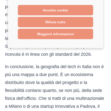
possibilità di crescita interna e la solidità del
Accetta cookie
modello di business è fondamentale per una
Rifiuta tutto
carriera a lungo termine. Molti professionisti oggi
preferiscono confrontare la propria situazione con
Maggiori informazioni
la media del mercato attraverso strumenti come
Stipendi Dipendenti
per capire se la proposta
ricevuta è in linea con gli standard del 2026.
In conclusione, la geografia del tech in Italia non è
più una mappa a due punti. È un ecosistema
distribuito dove la qualità del progetto e la
flessibilità contano quanto, se non più, della sede
fisica dell’ufficio. Che si tratti di una multinazionale
a Milano o di una startup innovativa a Padova, il