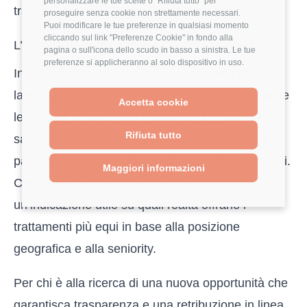
personalizzare le tue scelte o "Rifiuta tutto" per
tramite il
Calcolo Effetto Smart-Working
.
proseguire senza cookie non strettamente necessari.
Puoi modificare le tue preferenze in qualsiasi momento
cliccando sul link "Preferenze Cookie" in fondo alla
L’impatto della residenza e del costo della vita
pagina o sull'icona dello scudo in basso a sinistra. Le tue
preferenze si applicheranno al solo dispositivo in uso.
Infine, non bisogna ignorare la geografia del
lavoro. Anche con la diffusione del remoto, la sede
Accetta cookie
legale dell’azienda o la necessità di presenze
Rifiuta tutto
saltuarie in ufficio possono influenzare la busta
paga attraverso le addizionali regionali e comunali.
Maggiori informazioni
Consultare la
Classifica Aziende
può fornire
un’indicazione utile su quali realtà offrano i
trattamenti più equi in base alla posizione
geografica e alla seniority.
Per chi è alla ricerca di una nuova opportunità che
garantisca trasparenza e una retribuzione in linea