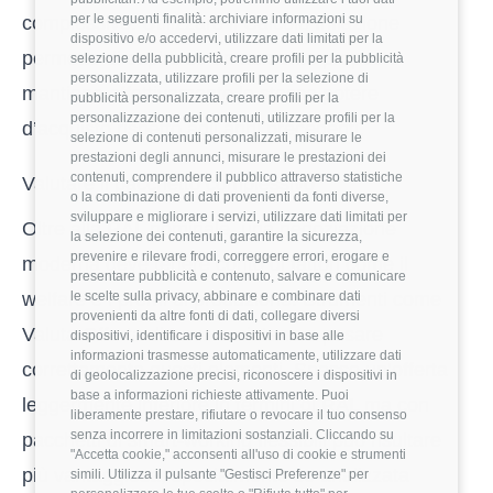
per le seguenti finalità: archiviare informazioni su
complessivo. Utilizzare il
Calcolo Inflazione
dispositivo e/o accedervi, utilizzare dati limitati per la
permette di capire se un aumento proposto
selezione della pubblicità, creare profili per la pubblicità
personalizzata, utilizzare profili per la selezione di
mantiene effettivamente lo stesso potere
pubblicità personalizzata, creare profili per la
personalizzazione dei contenuti, utilizzare profili per la
d’acquisto rispetto agli anni precedenti.
selezione di contenuti personalizzati, misurare le
prestazioni degli annunci, misurare le prestazioni dei
contenuti, comprendere il pubblico attraverso statistiche
Valutare il pacchetto complessivo
o la combinazione di dati provenienti da fonti diverse,
sviluppare e migliorare i servizi, utilizzare dati limitati per
Oltre alla RAL nominale, una negoziazione
la selezione dei contenuti, garantire la sicurezza,
prevenire e rilevare frodi, correggere errori, erogare e
moderna deve tenere conto di fattori come il
presentare pubblicità e contenuto, salvare e comunicare
welfare e i premi di produzione. Strumenti come
le scelte sulla privacy, abbinare e combinare dati
provenienti da altre fonti di dati, collegare diversi
Valuta Offerta di Lavoro
aiutano a pesare
dispositivi, identificare i dispositivi in base alle
informazioni trasmesse automaticamente, utilizzare dati
correttamente questi elementi. Spesso un’offerta
di geolocalizzazione precisi, riconoscere i dispositivi in
base a informazioni richieste attivamente. Puoi
leggermente inferiore in termini di RAL ma con
liberamente prestare, rifiutare o revocare il tuo consenso
senza incorrere in limitazioni sostanziali. Cliccando su
pacchetti di smart-working flessibili può risultare
"Accetta cookie," acconsenti all'uso di cookie e strumenti
più vantaggiosa, specialmente se analizzata
simili. Utilizza il pulsante "Gestisci Preferenze" per