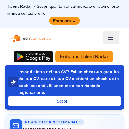
Talent Radar
Scopri quanto vali sul mercato e ricevi offerte
in linea col tuo profilo.
Entra ora
→
TechCompenso
Entra nel Talent Radar
Insoddisfatto del tuo CV? Fai un check-up gratuito
del tuo CV: carica il tuo CV e ottieni un check-up in
pochi secondi. E' anonimo e non richiede
registrazione.
Scopri
→
NEWSLETTER SETTIMANALE