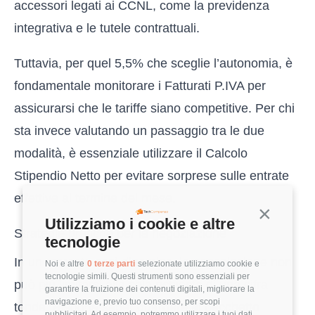
accessori legati ai CCNL, come la previdenza
integrativa e le tutele contrattuali.
Tuttavia, per quel 5,5% che sceglie l’autonomia, è
fondamentale monitorare i
Fatturati P.IVA
per
assicurarsi che le tariffe siano competitive. Per chi
sta invece valutando un passaggio tra le due
modalità, è essenziale utilizzare il
Calcolo
Stipendio Netto
per evitare sorprese sulle entrate
effettive al termine del mese.
Continua s
Utilizziamo i cookie e altre
Strategie pratiche per la negoziazione
tecnologie
In un mercato così dinamico, la negoziazione non
Noi e altre
0 terze parti
selezionate utilizziamo cookie e
tecnologie simili. Questi strumenti sono essenziali per
può più limitarsi alla sola richiesta di una cifra
garantire la fruizione dei contenuti digitali, migliorare la
navigazione e, previo tuo consenso, per scopi
tonda. Bisogna saper guardare al pacchetto
pubblicitari. Ad esempio, potremmo utilizzare i tuoi dati