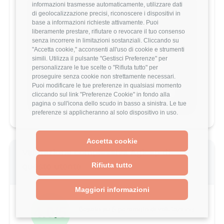
informazioni trasmesse automaticamente, utilizzare dati
Vuoi comparare il tuo
di geolocalizzazione precisi, riconoscere i dispositivi in
stipendio?
base a informazioni richieste attivamente. Puoi
liberamente prestare, rifiutare o revocare il tuo consenso
Scopri come il tuo stipendio si posiziona
senza incorrere in limitazioni sostanziali. Cliccando su
rispetto al mercato con analisi
"Accetta cookie," acconsenti all'uso di cookie e strumenti
dettagliate per ruolo, esperienza e
simili. Utilizza il pulsante "Gestisci Preferenze" per
località.
personalizzare le tue scelte o "Rifiuta tutto" per
proseguire senza cookie non strettamente necessari.
Puoi modificare le tue preferenze in qualsiasi momento
Vai al comparatore completo
cliccando sul link "Preferenze Cookie" in fondo alla
pagina o sull'icona dello scudo in basso a sinistra. Le tue
preferenze si applicheranno al solo dispositivo in uso.
Accetta cookie
Valutazione complessiva Agicap di
Rifiuta tutto
questo utente
Maggiori informazioni
4.0/5
Basato su 5 parametri di valutazione