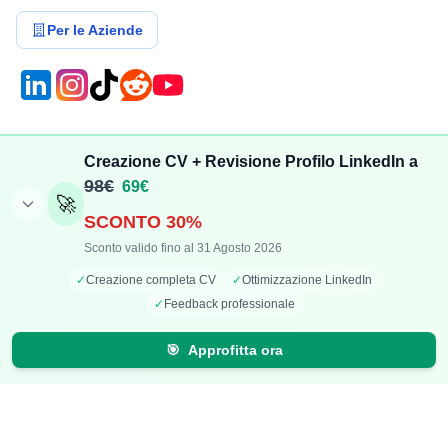
Per le Aziende
Compensi
Stipendi
Creazione CV + Revisione Profilo LinkedIn a
Aggiungi Compenso
Osservatorio Stipendi
98€
69€
🚀
Stipendi Dipendenti
Classifica Ruoli
SCONTO 30%
Fatturati Partite IVA
Classifica Aziende
Sconto valido fino al 31 Agosto 2026
Mappa Stipendi Italia
✓
Creazione completa CV
✓
Ottimizzazione LinkedIn
✓
Feedback professionale
Carriera
Calcolatori
🎯
Approfitta ora
Offerte di lavoro
Comparazione Stipendi
Talent Radar
Calcolo Stipendio Netto
Creazione Curriculum
Valuta Offerta di Lavoro