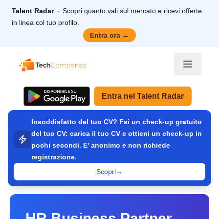
Talent Radar
Scopri quanto vali sul mercato e ricevi offerte
in linea col tuo profilo.
Entra ora
→
TechCompenso
Entra nel Talent Radar
Insoddisfatto del tuo CV? Fai un check-up gratuito
del tuo CV: carica il tuo CV e ottieni un check-up in
pochi secondi. E' anonimo e non richiede
registrazione.
Scopri
→
HR Business Partner