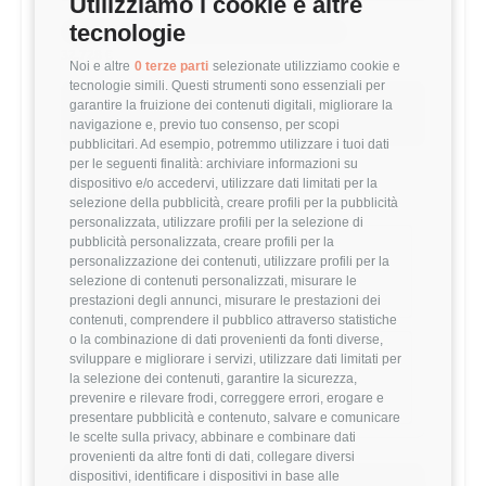
Utilizziamo i cookie e altre
tecnologie
MEDIA HR BUSINESS PARTNER (1-3 ANNI)
32,728 €
Noi e altre
0 terze parti
selezionate utilizziamo cookie e
tecnologie simili. Questi strumenti sono essenziali per
Questo stipendio è al
78
° percentile
garantire la fruizione dei contenuti digitali, migliorare la
navigazione e, previo tuo consenso, per scopi
+16.11% rispetto alla media
pubblicitari. Ad esempio, potremmo utilizzare i tuoi dati
per le seguenti finalità: archiviare informazioni su
dispositivo e/o accedervi, utilizzare dati limitati per la
Statistiche
selezione della pubblicità, creare profili per la pubblicità
personalizzata, utilizzare profili per la selezione di
pubblicità personalizzata, creare profili per la
Campione
personalizzazione dei contenuti, utilizzare profili per la
221 stipendi
selezione di contenuti personalizzati, misurare le
prestazioni degli annunci, misurare le prestazioni dei
contenuti, comprendere il pubblico attraverso statistiche
o la combinazione di dati provenienti da fonti diverse,
Esperienza
sviluppare e migliorare i servizi, utilizzare dati limitati per
1-3 anni
la selezione dei contenuti, garantire la sicurezza,
prevenire e rilevare frodi, correggere errori, erogare e
presentare pubblicità e contenuto, salvare e comunicare
le scelte sulla privacy, abbinare e combinare dati
provenienti da altre fonti di dati, collegare diversi
dispositivi, identificare i dispositivi in base alle