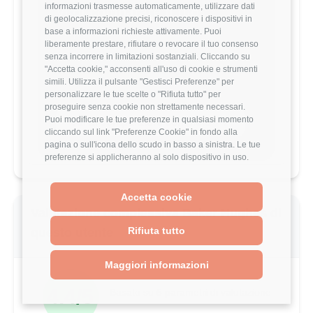
informazioni trasmesse automaticamente, utilizzare dati
Vuoi comparare il tuo
di geolocalizzazione precisi, riconoscere i dispositivi in
stipendio?
base a informazioni richieste attivamente. Puoi
liberamente prestare, rifiutare o revocare il tuo consenso
Scopri come il tuo stipendio si posiziona
senza incorrere in limitazioni sostanziali. Cliccando su
rispetto al mercato con analisi
"Accetta cookie," acconsenti all'uso di cookie e strumenti
dettagliate per ruolo, esperienza e
simili. Utilizza il pulsante "Gestisci Preferenze" per
località.
personalizzare le tue scelte o "Rifiuta tutto" per
proseguire senza cookie non strettamente necessari.
Puoi modificare le tue preferenze in qualsiasi momento
Vai al comparatore completo
cliccando sul link "Preferenze Cookie" in fondo alla
pagina o sull'icona dello scudo in basso a sinistra. Le tue
preferenze si applicheranno al solo dispositivo in uso.
Accetta cookie
Valutazione complessiva Baker Hughes di
Rifiuta tutto
questo utente
Maggiori informazioni
4.4/5
Basato su 5 parametri di valutazione