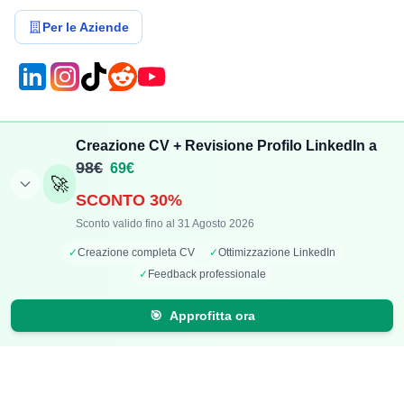
Per le Aziende
Compensi
Stipendi
Creazione CV + Revisione Profilo LinkedIn a
Aggiungi Compenso
Osservatorio Stipendi
98€
69€
🚀
Stipendi Dipendenti
Classifica Ruoli
SCONTO 30%
Fatturati Partite IVA
Classifica Aziende
Sconto valido fino al 31 Agosto 2026
Mappa Stipendi Italia
✓
Creazione completa CV
✓
Ottimizzazione LinkedIn
✓
Feedback professionale
Carriera
Calcolatori
🎯
Approfitta ora
Offerte di lavoro
Comparazione Stipendi
Talent Radar
Calcolo Stipendio Netto
Creazione Curriculum
Valuta Offerta di Lavoro