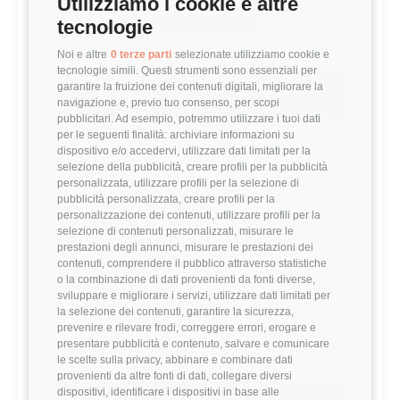
Utilizziamo i cookie e altre
tecnologie
MEDIA PROJECT MANAGER (<1 ANNI)
39,103 €
Noi e altre
0 terze parti
selezionate utilizziamo cookie e
tecnologie simili. Questi strumenti sono essenziali per
Questo stipendio è al
86
° percentile
garantire la fruizione dei contenuti digitali, migliorare la
navigazione e, previo tuo consenso, per scopi
+40.65% rispetto alla media
pubblicitari. Ad esempio, potremmo utilizzare i tuoi dati
per le seguenti finalità: archiviare informazioni su
dispositivo e/o accedervi, utilizzare dati limitati per la
Statistiche
selezione della pubblicità, creare profili per la pubblicità
personalizzata, utilizzare profili per la selezione di
pubblicità personalizzata, creare profili per la
Campione
personalizzazione dei contenuti, utilizzare profili per la
567 stipendi
selezione di contenuti personalizzati, misurare le
prestazioni degli annunci, misurare le prestazioni dei
contenuti, comprendere il pubblico attraverso statistiche
o la combinazione di dati provenienti da fonti diverse,
Esperienza
sviluppare e migliorare i servizi, utilizzare dati limitati per
<1 anni
la selezione dei contenuti, garantire la sicurezza,
prevenire e rilevare frodi, correggere errori, erogare e
presentare pubblicità e contenuto, salvare e comunicare
le scelte sulla privacy, abbinare e combinare dati
provenienti da altre fonti di dati, collegare diversi
dispositivi, identificare i dispositivi in base alle