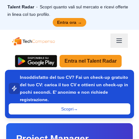
Talent Radar
Scopri quanto vali sul mercato e ricevi offerte
in linea col tuo profilo.
Entra ora
→
TechCompenso
Entra nel Talent Radar
Insoddisfatto del tuo CV? Fai un check-up gratuito
del tuo CV: carica il tuo CV e ottieni un check-up in
pochi secondi. E' anonimo e non richiede
registrazione.
Scopri
→
Project Manager