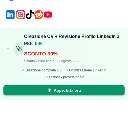
Compensi
Stipendi
Creazione CV + Revisione Profilo LinkedIn a
Aggiungi Compenso
Osservatorio Stipendi
98€
69€
🚀
Stipendi Dipendenti
Classifica Ruoli
SCONTO 30%
Fatturati Partite IVA
Classifica Aziende
Sconto valido fino al 31 Agosto 2026
Mappa Stipendi Italia
✓
Creazione completa CV
✓
Ottimizzazione LinkedIn
✓
Feedback professionale
Carriera
Calcolatori
🎯
Approfitta ora
Offerte di lavoro
Comparazione Stipendi
Talent Radar
Calcolo Stipendio Netto
Creazione Curriculum
Valuta Offerta di Lavoro
Carriera+
Calcolo Inflazione