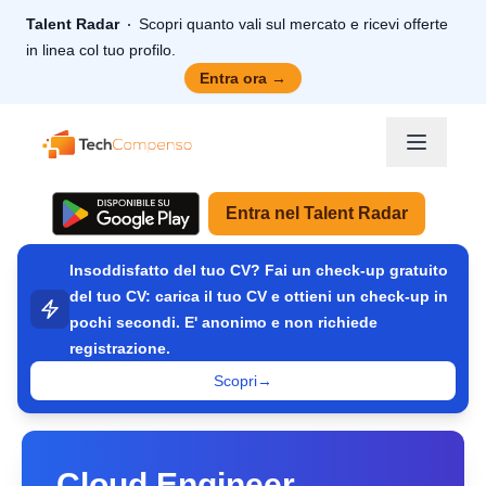
Talent Radar
Scopri quanto vali sul mercato e ricevi offerte
in linea col tuo profilo.
Entra ora
→
TechCompenso
Entra nel Talent Radar
Insoddisfatto del tuo CV? Fai un check-up gratuito
del tuo CV: carica il tuo CV e ottieni un check-up in
pochi secondi. E' anonimo e non richiede
registrazione.
Scopri
→
Cloud Engineer