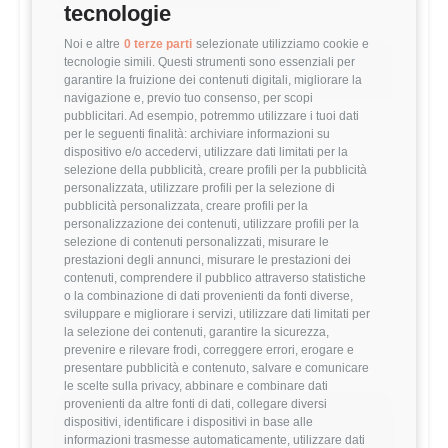
tecnologie
51,488 €
Noi e altre
0 terze parti
selezionate utilizziamo cookie e
Questo stipendio è al
51
° percentile
tecnologie simili. Questi strumenti sono essenziali per
garantire la fruizione dei contenuti digitali, migliorare la
+0.99% rispetto alla media
navigazione e, previo tuo consenso, per scopi
pubblicitari. Ad esempio, potremmo utilizzare i tuoi dati
per le seguenti finalità: archiviare informazioni su
Statistiche
dispositivo e/o accedervi, utilizzare dati limitati per la
selezione della pubblicità, creare profili per la pubblicità
personalizzata, utilizzare profili per la selezione di
Campione
pubblicità personalizzata, creare profili per la
243 stipendi
personalizzazione dei contenuti, utilizzare profili per la
selezione di contenuti personalizzati, misurare le
prestazioni degli annunci, misurare le prestazioni dei
contenuti, comprendere il pubblico attraverso statistiche
Esperienza
o la combinazione di dati provenienti da fonti diverse,
sviluppare e migliorare i servizi, utilizzare dati limitati per
7-9 anni
la selezione dei contenuti, garantire la sicurezza,
prevenire e rilevare frodi, correggere errori, erogare e
presentare pubblicità e contenuto, salvare e comunicare
le scelte sulla privacy, abbinare e combinare dati
provenienti da altre fonti di dati, collegare diversi
dispositivi, identificare i dispositivi in base alle
Vuoi comparare il tuo
informazioni trasmesse automaticamente, utilizzare dati