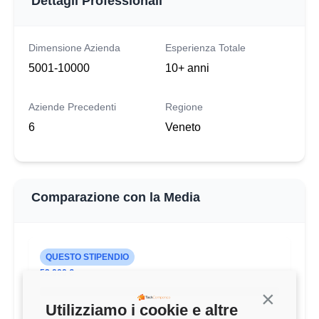
Dettagli Professionali
Dimensione Azienda
Esperienza Totale
5001-10000
10+ anni
Aziende Precedenti
Regione
6
Veneto
Comparazione con la Media
QUESTO STIPENDIO
52.000 €
Continua s
Utilizziamo i cookie e altre
MEDIA CLOUD ENGINEER (7-9 ANNI)