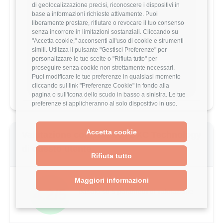
stipendio?
di geolocalizzazione precisi, riconoscere i dispositivi in
base a informazioni richieste attivamente. Puoi
Scopri come il tuo stipendio si posiziona
liberamente prestare, rifiutare o revocare il tuo consenso
rispetto al mercato con analisi
senza incorrere in limitazioni sostanziali. Cliccando su
dettagliate per ruolo, esperienza e
"Accetta cookie," acconsenti all'uso di cookie e strumenti
località.
simili. Utilizza il pulsante "Gestisci Preferenze" per
personalizzare le tue scelte o "Rifiuta tutto" per
proseguire senza cookie non strettamente necessari.
Vai al comparatore completo
Puoi modificare le tue preferenze in qualsiasi momento
cliccando sul link "Preferenze Cookie" in fondo alla
pagina o sull'icona dello scudo in basso a sinistra. Le tue
preferenze si applicheranno al solo dispositivo in uso.
Accetta cookie
Valutazione complessiva DXC Technology
di questo utente
Rifiuta tutto
Maggiori informazioni
4.2/5
Basato su 5 parametri di valutazione