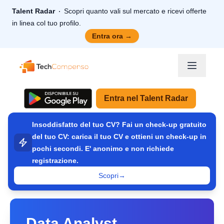
Talent Radar
Scopri quanto vali sul mercato e ricevi offerte
in linea col tuo profilo.
Entra ora
→
TechCompenso
Entra nel Talent Radar
Insoddisfatto del tuo CV? Fai un check-up gratuito
del tuo CV: carica il tuo CV e ottieni un check-up in
pochi secondi. E' anonimo e non richiede
registrazione.
Scopri
→
Data Analyst