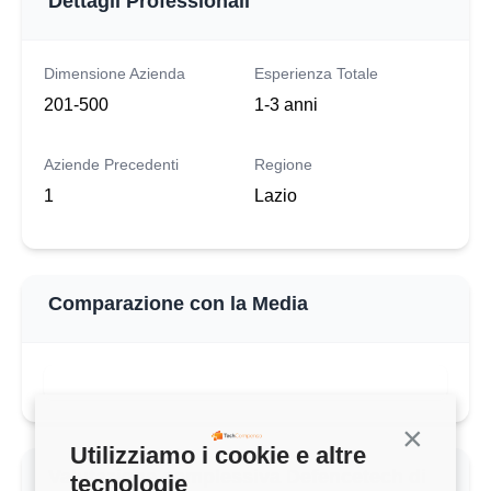
Dettagli Professionali
Dimensione Azienda
Esperienza Totale
201-500
1-3 anni
Aziende Precedenti
Regione
1
Lazio
Comparazione con la Media
Continua s
Utilizziamo i cookie e altre
Valutazione complessiva Defencetech di
tecnologie