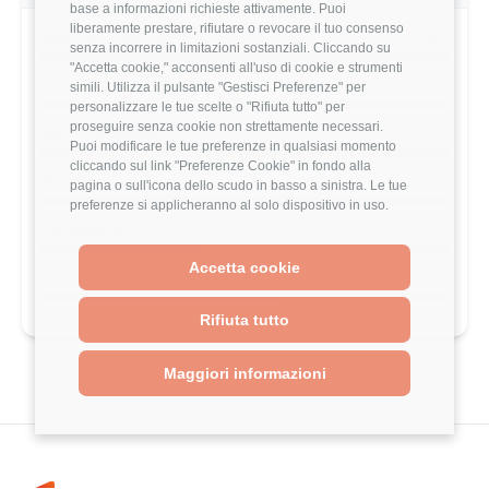
base a informazioni richieste attivamente. Puoi
liberamente prestare, rifiutare o revocare il tuo consenso
Work-Life Balance
4/5
senza incorrere in limitazioni sostanziali. Cliccando su
"Accetta cookie," acconsenti all'uso di cookie e strumenti
Crescita Professionale
2/5
simili. Utilizza il pulsante "Gestisci Preferenze" per
personalizzare le tue scelte o "Rifiuta tutto" per
proseguire senza cookie non strettamente necessari.
Stack Tecnologico
3/5
Puoi modificare le tue preferenze in qualsiasi momento
cliccando sul link "Preferenze Cookie" in fondo alla
Benefits
1/5
pagina o sull'icona dello scudo in basso a sinistra. Le tue
preferenze si applicheranno al solo dispositivo in uso.
Formazione
2/5
Accetta cookie
Indice Benessere
3/5
Rifiuta tutto
Maggiori informazioni