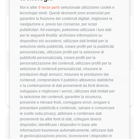
questo utente
Noi e altre
0 terze parti
selezionate utilizziamo cookie e
tecnologie simili. Questi strumenti sono essenziali per
garantire la fruizione dei contenuti digitali, migliorare la
navigazione e, previo tuo consenso, per scopi
pubblicitari. Ad esempio, potremmo utilizzare i tuoi dati
2.4/5
Basato su 5 parametri di valutazione
per le seguenti finalità: archiviare informazioni su
dispositivo e/o accedervi, utilizzare dati limitati per la
selezione della pubblicità, creare profili per la pubblicità
personalizzata, utilizzare profili per la selezione di
pubblicità personalizzata, creare profili per la
Benefits & Compensi
personalizzazione dei contenuti, utilizzare profili per la
selezione di contenuti personalizzati, misurare le
prestazioni degli annunci, misurare le prestazioni dei
Buoni Pasto
8€/giorno
contenuti, comprendere il pubblico attraverso statistiche
o la combinazione di dati provenienti da fonti diverse,
sviluppare e migliorare i servizi, utilizzare dati limitati per
Stock Options
No
la selezione dei contenuti, garantire la sicurezza,
prevenire e rilevare frodi, correggere errori, erogare e
presentare pubblicità e contenuto, salvare e comunicare
le scelte sulla privacy, abbinare e combinare dati
provenienti da altre fonti di dati, collegare diversi
Valutazione dettagliata Defencetech di
dispositivi, identificare i dispositivi in base alle
questo utente
informazioni trasmesse automaticamente, utilizzare dati
di geolocalizzazione precisi, riconoscere i dispositivi in