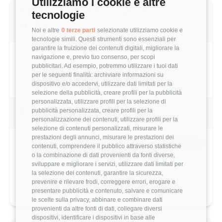
Utilizziamo i cookie e altre
tecnologie
MEDIA SECURITY ENGINEER (4-6 ANNI)
46,107 €
Noi e altre
0 terze parti
selezionate utilizziamo cookie e
tecnologie simili. Questi strumenti sono essenziali per
Questo stipendio è al
51
° percentile
garantire la fruizione dei contenuti digitali, migliorare la
navigazione e, previo tuo consenso, per scopi
+1.94% rispetto alla media
pubblicitari. Ad esempio, potremmo utilizzare i tuoi dati
per le seguenti finalità: archiviare informazioni su
dispositivo e/o accedervi, utilizzare dati limitati per la
Statistiche
selezione della pubblicità, creare profili per la pubblicità
personalizzata, utilizzare profili per la selezione di
pubblicità personalizzata, creare profili per la
Campione
personalizzazione dei contenuti, utilizzare profili per la
437 stipendi
selezione di contenuti personalizzati, misurare le
prestazioni degli annunci, misurare le prestazioni dei
contenuti, comprendere il pubblico attraverso statistiche
o la combinazione di dati provenienti da fonti diverse,
Esperienza
sviluppare e migliorare i servizi, utilizzare dati limitati per
4-6 anni
la selezione dei contenuti, garantire la sicurezza,
prevenire e rilevare frodi, correggere errori, erogare e
presentare pubblicità e contenuto, salvare e comunicare
le scelte sulla privacy, abbinare e combinare dati
provenienti da altre fonti di dati, collegare diversi
dispositivi, identificare i dispositivi in base alle