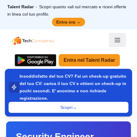
Talent Radar
Scopri quanto vali sul mercato e ricevi offerte
in linea col tuo profilo.
Entra ora
→
TechCompenso
Entra nel Talent Radar
Insoddisfatto del tuo CV? Fai un check-up gratuito
del tuo CV: carica il tuo CV e ottieni un check-up in
pochi secondi. E' anonimo e non richiede
registrazione.
Scopri
→
Security Engineer