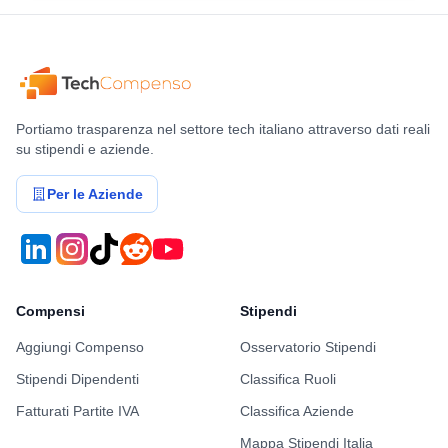
Benefits & Compensi
Buoni Pasto
10€/giorno
Stock Options
No
Bonus Annuale
600€
Valutazione dettagliata ENAV di questo
utente
Work-Life Balance
5/5
Crescita Professionale
2/5