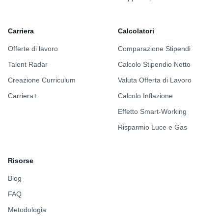
Stack Tecnologico
3/5
Benefits
5/5
Formazione
1/5
Indice Benessere
5/5
Portiamo trasparenza nel settore tech italiano attraverso dati reali
su stipendi e aziende.