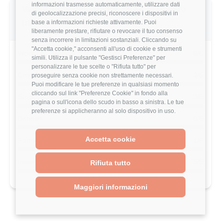
informazioni trasmesse automaticamente, utilizzare dati
Vuoi comparare il tuo
di geolocalizzazione precisi, riconoscere i dispositivi in
stipendio?
base a informazioni richieste attivamente. Puoi
liberamente prestare, rifiutare o revocare il tuo consenso
Scopri come il tuo stipendio si posiziona
senza incorrere in limitazioni sostanziali. Cliccando su
rispetto al mercato con analisi
"Accetta cookie," acconsenti all'uso di cookie e strumenti
dettagliate per ruolo, esperienza e
simili. Utilizza il pulsante "Gestisci Preferenze" per
località.
personalizzare le tue scelte o "Rifiuta tutto" per
proseguire senza cookie non strettamente necessari.
Puoi modificare le tue preferenze in qualsiasi momento
Vai al comparatore completo
cliccando sul link "Preferenze Cookie" in fondo alla
pagina o sull'icona dello scudo in basso a sinistra. Le tue
preferenze si applicheranno al solo dispositivo in uso.
Accetta cookie
Valutazione complessiva ENAV di questo
Rifiuta tutto
utente
Maggiori informazioni
3.2/5
Basato su 5 parametri di valutazione