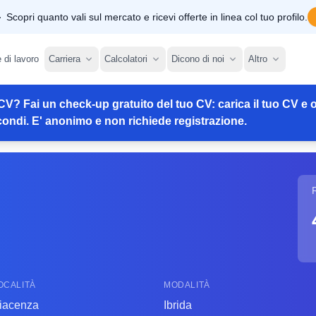
Scopri quanto vali sul mercato e ricevi offerte in linea col tuo profilo.
e di lavoro
Carriera
Calcolatori
Dicono di noi
Altro
CV? Fai un check-up gratuito del tuo CV: carica il tuo CV e o
ondi. E' anonimo e non richiede registrazione.
OCALITÀ
MODALITÀ
iacenza
Ibrida