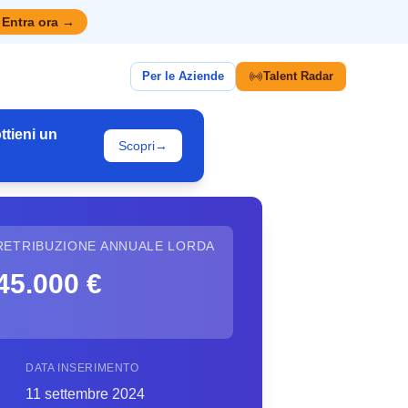
Entra ora
→
Per le Aziende
Talent Radar
ttieni un
Scopri
→
RETRIBUZIONE ANNUALE LORDA
45.000 €
DATA INSERIMENTO
11 settembre 2024