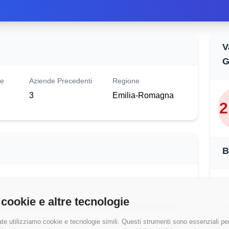
V
G
le
Aziende Precedenti
Regione
3
Emilia-Romagna
2
B
Buo
45.000 €
 cookie e altre tecnologie
Sto
te utilizziamo cookie e tecnologie simili. Questi strumenti sono essenziali per 
NI)
41,211 €