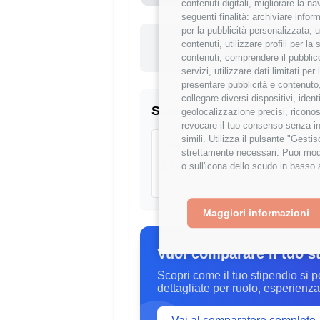
contenuti digitali, migliorare la 
seguenti finalità: archiviare inform
per la pubblicità personalizzata, u
Questo st
contenuti, utilizzare profili per l
+9.19
contenuti, comprendere il pubblico
servizi, utilizzare dati limitati pe
presentare pubblicità e contenuto,
collegare diversi dispositivi, iden
Statistiche
geolocalizzazione precisi, riconos
revocare il tuo consenso senza inc
simili. Utilizza il pulsante "Gest
Campione
strettamente necessari. Puoi modi
2424 stipendi
o sull'icona dello scudo in basso 
Maggiori informazioni
Vuoi comparare il tuo s
Scopri come il tuo stipendio si p
dettagliate per ruolo, esperienza 