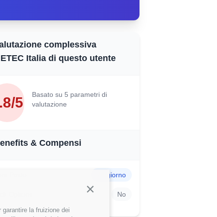
alutazione complessiva
ETEC Italia di questo utente
Basato su 5 parametri di
.8/5
valutazione
enefits & Compensi
ni Pasto
7€/giorno
Continua senza accettare
ck Options
No
garantire la fruizione dei