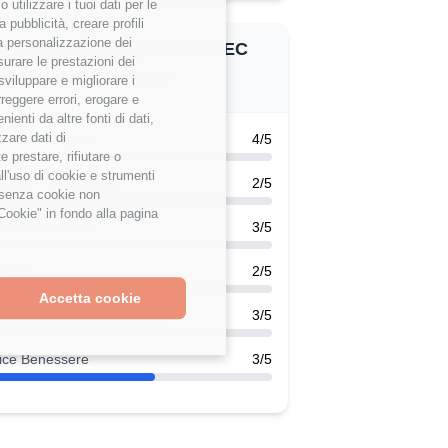
utilizzare i tuoi dati per le
 pubblicità, creare profili
 la personalizzazione dei
alutazione dettagliata GETEC
surare le prestazioni dei
talia di questo utente
sviluppare e migliorare i
rreggere errori, erogare e
enti da altre fonti di dati,
zzare dati di
k-Life Balance
4/5
 prestare, rifiutare o
ll'uso di cookie e strumenti
scita Professionale
2/5
e senza cookie non
Cookie" in fondo alla pagina
ck Tecnologico
3/5
efits
2/5
Accetta cookie
rmazione
3/5
ice Benessere
3/5