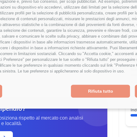
navigazione e, previo tuo consenso, per scopi pubblicitari. Ad esempio, potremmo 
azioni su dispositivo e/o accedervi, utilizzare dati limitati per la selezione della
tilizzare profili per la selezione di pubblicità personalizzata, creare profili per
V
ipendio è al
66
° percentile
a selezione di contenuti personalizzati, misurare le prestazioni degli annunci, mi
I
% rispetto alla media
 attraverso statistiche o la combinazione di dati provenienti da fonti diverse, 
r la selezione dei contenuti, garantire la sicurezza, prevenire e rilevare frodi, co
 salvare e comunicare le scelte sulla privacy, abbinare e combinare dati proveni
tificare i dispositivi in base alle informazioni trasmesse automaticamente, utili
Wor
cere i dispositivi in base a informazioni richieste attivamente. Puoi liberamente
orrere in limitazioni sostanziali. Cliccando su "Accetta cookie," acconsenti a
Cre
isci Preferenze" per personalizzare le tue scelte o "Rifiuta tutto" per proseguir
Esperienza
ficare le tue preferenze in qualsiasi momento cliccando sul link "Preferenze 
Sta
1-3 anni
a sinistra. Le tue preferenze si applicheranno al solo dispositivo in uso.
Ben
Rifiuta tutto
Fo
tipendio?
Ind
osiziona rispetto al mercato con analisi
e località.