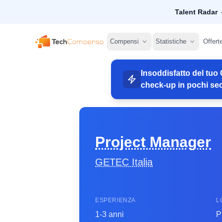
Talent Radar
TechCompenso
Compensi
Statistiche
Offert
Insoddisfatto del tuo 
check-up in pochi sec
Project Manager
GETEC Italia
ESPERIENZA
L
1-3 anni
P