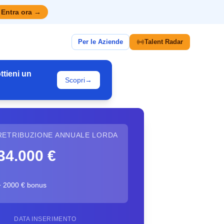
Entra ora
→
Per le Aziende
Talent Radar
ttieni un
Scopri
→
RETRIBUZIONE ANNUALE LORDA
34.000 €
+ 2000 € bonus
DATA INSERIMENTO