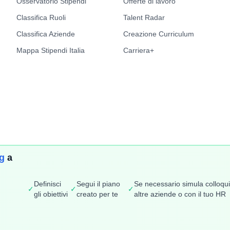
Osservatorio Stipendi
Offerte di lavoro
Classifica Ruoli
Talent Radar
Classifica Aziende
Creazione Curriculum
Mappa Stipendi Italia
Carriera+
ng
a
Definisci
Segui il piano
Se necessario simula colloqu
417781006
✓
✓
✓
gli obiettivi
creato per te
altre aziende o con il tuo HR