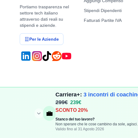
Aggiungi Compenso
Portiamo trasparenza nel
Stipendi Dipendenti
settore tech italiano
attraverso dati reali su
Fatturati Partite IVA
stipendi e aziende.
Per le Aziende
Carriera+:
3 incontri di coachi
299€
239€
SCONTO 20%
©
2026
TechCompenso. Tutti i diritti riservati. | P.IVA: IT17
💼
Stanco del tuo lavoro?
Privacy Policy
Cookie Policy
Non sperare che le cose cambino da sole, agisci.
Valido fino al 31 Agosto 2026