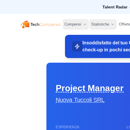
Talent Radar
TechCompenso
Compensi
Statistiche
Offert
Insoddisfatto del tuo 
check-up in pochi sec
Project Manager
Nuova Tuccoli SRL
ESPERIENZA
L