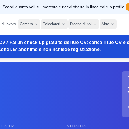
Scopri quanto vali sul mercato e ricevi offerte in linea col tuo profilo.
e di lavoro
Carriera
Calcolatori
Dicono di noi
Altro
CV? Fai un check-up gratuito del tuo CV: carica il tuo CV e o
ondi. E' anonimo e non richiede registrazione.
OCALITÀ
MODALITÀ