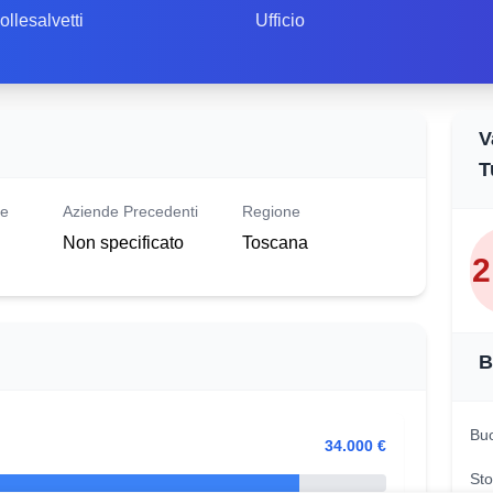
ollesalvetti
Ufficio
V
T
le
Aziende Precedenti
Regione
Non specificato
Toscana
2
B
Buo
34.000 €
Sto