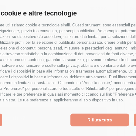
Bo
I)
39,122 €
 cookie e altre tecnologie
te utilizziamo cookie e tecnologie simili. Questi strumenti sono essenziali per 
ipendio è al
33
° percentile
navigazione e, previo tuo consenso, per scopi pubblicitari. Ad esempio, potremmo 
% rispetto alla media
V
azioni su dispositivo e/o accedervi, utilizzare dati limitati per la selezione della
tilizzare profili per la selezione di pubblicità personalizzata, creare profili per
T
a selezione di contenuti personalizzati, misurare le prestazioni degli annunci, mi
 attraverso statistiche o la combinazione di dati provenienti da fonti diverse, 
r la selezione dei contenuti, garantire la sicurezza, prevenire e rilevare frodi, co
Wor
 salvare e comunicare le scelte sulla privacy, abbinare e combinare dati proveni
tificare i dispositivi in base alle informazioni trasmesse automaticamente, utili
Esperienza
cere i dispositivi in base a informazioni richieste attivamente. Puoi liberamente
Cre
<1 anni
orrere in limitazioni sostanziali. Cliccando su "Accetta cookie," acconsenti a
isci Preferenze" per personalizzare le tue scelte o "Rifiuta tutto" per proseguir
Sta
ficare le tue preferenze in qualsiasi momento cliccando sul link "Preferenze 
a sinistra. Le tue preferenze si applicheranno al solo dispositivo in uso.
Ben
tipendio?
Fo
Rifiuta tutto
osiziona rispetto al mercato con analisi
Ind
e località.