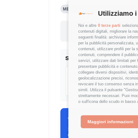
MEDIA PROJECT MANAGER (<1 ANN
Utilizziamo i
Noi e altre
0 terze parti
seleziona
Questo st
contenuti digitali, migliorare la 
-13.09
seguenti finalità: archiviare inform
per la pubblicità personalizzata, u
contenuti, utilizzare profili per l
contenuti, comprendere il pubblico
Statistiche
servizi, utilizzare dati limitati pe
presentare pubblicità e contenuto,
collegare diversi dispositivi, iden
Campione
geolocalizzazione precisi, riconos
569 stipendi
revocare il tuo consenso senza inc
simili. Utilizza il pulsante "Gest
strettamente necessari. Puoi modi
o sull'icona dello scudo in basso 
Vuoi comparare il tuo s
Maggiori informazioni
Scopri come il tuo stipendio si p
dettagliate per ruolo, esperienza 