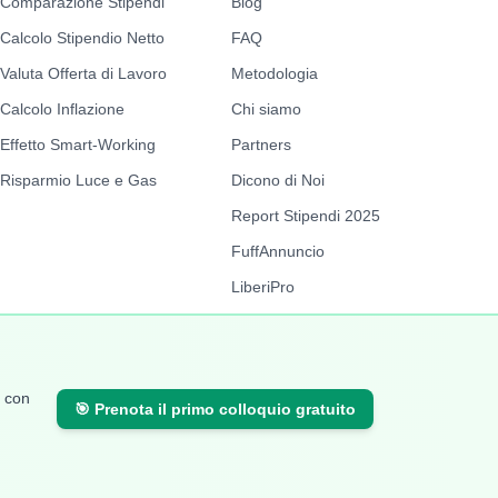
Comparazione Stipendi
Blog
Calcolo Stipendio Netto
FAQ
Valuta Offerta di Lavoro
Metodologia
Calcolo Inflazione
Chi siamo
Effetto Smart-Working
Partners
Risparmio Luce e Gas
Dicono di Noi
Report Stipendi 2025
FuffAnnuncio
LiberiPro
i con
🎯
Prenota il primo colloquio gratuito