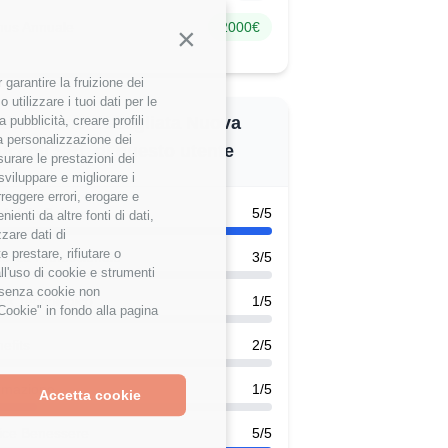
nus Annuale
2000€
Continua senza accettare
garantire la fruizione dei
utilizzare i tuoi dati per le
alutazione dettagliata Nuova
 pubblicità, creare profili
 la personalizzazione dei
uccoli SRL di questo utente
surare le prestazioni dei
sviluppare e migliorare i
rreggere errori, erogare e
k-Life Balance
5/5
enti da altre fonti di dati,
zzare dati di
 prestare, rifiutare o
scita Professionale
3/5
ll'uso di cookie e strumenti
e senza cookie non
ck Tecnologico
1/5
Cookie" in fondo alla pagina
efits
2/5
rmazione
1/5
Accetta cookie
ice Benessere
5/5