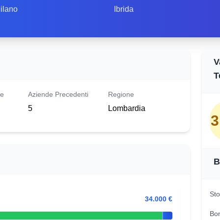
ilano
Ibrida
V
T
le
Aziende Precedenti
Regione
5
Lombardia
3
B
Sto
34.000 €
Bo