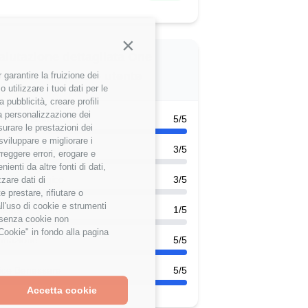
Continua senza accettare
alutazione dettagliata One
eam Srl di questo utente
garantire la fruizione dei
utilizzare i tuoi dati per le
 pubblicità, creare profili
 la personalizzazione dei
k-Life Balance
5/5
surare le prestazioni dei
sviluppare e migliorare i
scita Professionale
3/5
rreggere errori, erogare e
enti da altre fonti di dati,
ck Tecnologico
3/5
zzare dati di
 prestare, rifiutare o
ll'uso di cookie e strumenti
efits
1/5
e senza cookie non
Cookie" in fondo alla pagina
rmazione
5/5
ice Benessere
5/5
Accetta cookie