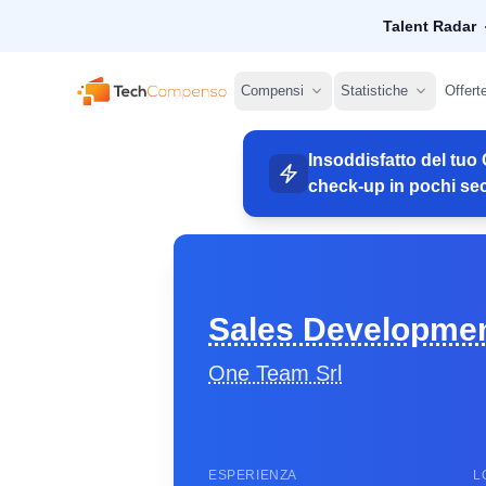
Talent Radar
TechCompenso
Compensi
Statistiche
Offert
Insoddisfatto del tuo 
check-up in pochi sec
Sales Developmen
One Team Srl
ESPERIENZA
L