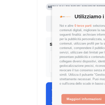
MEDIA SALES DEVELOPMENT REPRE
Utilizziamo i
Questo st
Noi e altre
0 terze parti
seleziona
+3.60
contenuti digitali, migliorare la 
seguenti finalità: archiviare inform
per la pubblicità personalizzata, u
contenuti, utilizzare profili per l
Statistiche
contenuti, comprendere il pubblico
servizi, utilizzare dati limitati pe
Campione
presentare pubblicità e contenuto,
collegare diversi dispositivi, iden
57 stipendi
geolocalizzazione precisi, riconos
revocare il tuo consenso senza inc
simili. Utilizza il pulsante "Gest
strettamente necessari. Puoi modi
o sull'icona dello scudo in basso 
Vuoi comparare il tuo s
Scopri come il tuo stipendio si p
Maggiori informazioni
dettagliate per ruolo, esperienza 