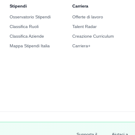
Stipendi
Carriera
Osservatorio Stipendi
Offerte di lavoro
Classifica Ruoli
Talent Radar
Classifica Aziende
Creazione Curriculum
Mappa Stipendi Italia
Carriera+
417781006
Supporta il
Aiutaci a