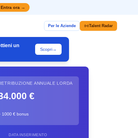
Entra ora
→
Per le Aziende
Talent Radar
ttieni un
Scopri
→
RETRIBUZIONE ANNUALE LORDA
34.000 €
+ 1000 € bonus
DATA INSERIMENTO