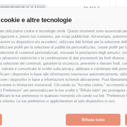
SENTATIVE (1-3 ANNI)
32,819 €
 cookie e altre tecnologie
V
ipendio è al
58
° percentile
T
te utilizziamo cookie e tecnologie simili. Questi strumenti sono essenziali per 
% rispetto alla media
navigazione e, previo tuo consenso, per scopi pubblicitari. Ad esempio, potremmo 
azioni su dispositivo e/o accedervi, utilizzare dati limitati per la selezione della
tilizzare profili per la selezione di pubblicità personalizzata, creare profili per
Wor
a selezione di contenuti personalizzati, misurare le prestazioni degli annunci, mi
 attraverso statistiche o la combinazione di dati provenienti da fonti diverse, 
Cre
r la selezione dei contenuti, garantire la sicurezza, prevenire e rilevare frodi, co
Esperienza
 salvare e comunicare le scelte sulla privacy, abbinare e combinare dati proveni
Sta
tificare i dispositivi in base alle informazioni trasmesse automaticamente, utili
1-3 anni
cere i dispositivi in base a informazioni richieste attivamente. Puoi liberamente
orrere in limitazioni sostanziali. Cliccando su "Accetta cookie," acconsenti a
Ben
isci Preferenze" per personalizzare le tue scelte o "Rifiuta tutto" per proseguir
ficare le tue preferenze in qualsiasi momento cliccando sul link "Preferenze 
Fo
a sinistra. Le tue preferenze si applicheranno al solo dispositivo in uso.
tipendio?
Ind
osiziona rispetto al mercato con analisi
Rifiuta tutto
e località.