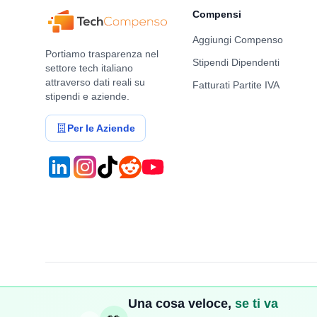
Compensi
Aggiungi Compenso
Portiamo trasparenza nel
Stipendi Dipendenti
settore tech italiano
attraverso dati reali su
Fatturati Partite IVA
stipendi e aziende.
Per le Aziende
©
2026
TechCompenso. Tutti i diritti riservati. | P.IVA: IT17
Una cosa veloce,
se ti va
Privacy Policy
Cookie Policy