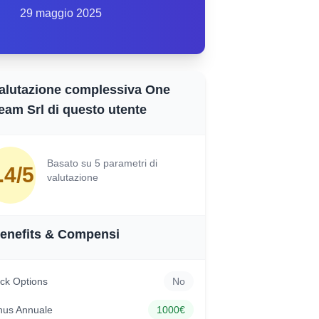
29 maggio 2025
alutazione complessiva One
eam Srl di questo utente
Basato su 5 parametri di
.4/5
valutazione
enefits & Compensi
ck Options
No
nus Annuale
1000€