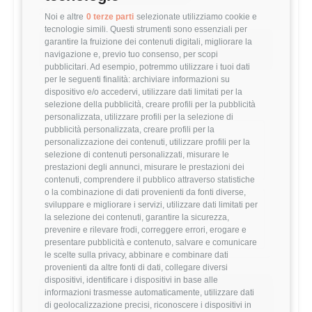
30,064 €
Noi e altre
0 terze parti
selezionate utilizziamo cookie e
tecnologie simili. Questi strumenti sono essenziali per
garantire la fruizione dei contenuti digitali, migliorare la
Questo stipendio è al
47
° percentile
navigazione e, previo tuo consenso, per scopi
-5.20% rispetto alla media
pubblicitari. Ad esempio, potremmo utilizzare i tuoi dati
per le seguenti finalità: archiviare informazioni su
dispositivo e/o accedervi, utilizzare dati limitati per la
Statistiche
selezione della pubblicità, creare profili per la pubblicità
personalizzata, utilizzare profili per la selezione di
pubblicità personalizzata, creare profili per la
Campione
personalizzazione dei contenuti, utilizzare profili per la
412 stipendi
selezione di contenuti personalizzati, misurare le
prestazioni degli annunci, misurare le prestazioni dei
contenuti, comprendere il pubblico attraverso statistiche
o la combinazione di dati provenienti da fonti diverse,
Esperienza
sviluppare e migliorare i servizi, utilizzare dati limitati per
la selezione dei contenuti, garantire la sicurezza,
1-3 anni
prevenire e rilevare frodi, correggere errori, erogare e
presentare pubblicità e contenuto, salvare e comunicare
le scelte sulla privacy, abbinare e combinare dati
provenienti da altre fonti di dati, collegare diversi
dispositivi, identificare i dispositivi in base alle
informazioni trasmesse automaticamente, utilizzare dati
Vuoi comparare il tuo
di geolocalizzazione precisi, riconoscere i dispositivi in