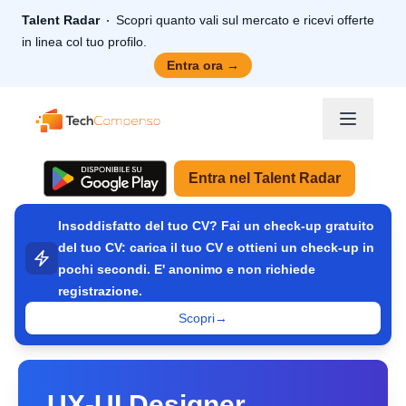
Talent Radar
Scopri quanto vali sul mercato e ricevi offerte
in linea col tuo profilo.
Entra ora
→
TechCompenso
Entra nel Talent Radar
Insoddisfatto del tuo CV? Fai un check-up gratuito
del tuo CV: carica il tuo CV e ottieni un check-up in
pochi secondi. E' anonimo e non richiede
registrazione.
Scopri
→
UX-UI Designer