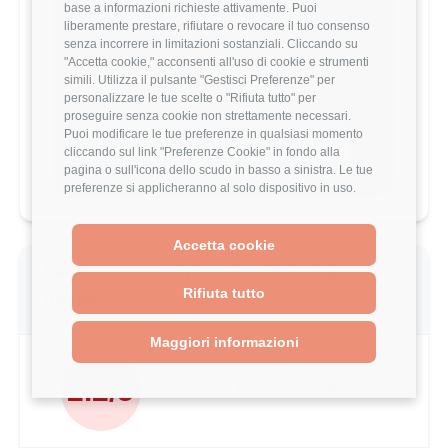
stipendio?
base a informazioni richieste attivamente. Puoi
liberamente prestare, rifiutare o revocare il tuo consenso
Scopri come il tuo stipendio si posiziona
senza incorrere in limitazioni sostanziali. Cliccando su
rispetto al mercato con analisi
"Accetta cookie," acconsenti all'uso di cookie e strumenti
dettagliate per ruolo, esperienza e
simili. Utilizza il pulsante "Gestisci Preferenze" per
località.
personalizzare le tue scelte o "Rifiuta tutto" per
proseguire senza cookie non strettamente necessari.
Puoi modificare le tue preferenze in qualsiasi momento
Vai al comparatore completo
cliccando sul link "Preferenze Cookie" in fondo alla
pagina o sull'icona dello scudo in basso a sinistra. Le tue
preferenze si applicheranno al solo dispositivo in uso.
Accetta cookie
Valutazione complessiva PwC di questo
Rifiuta tutto
utente
Maggiori informazioni
2.2/5
Basato su 5 parametri di valutazione