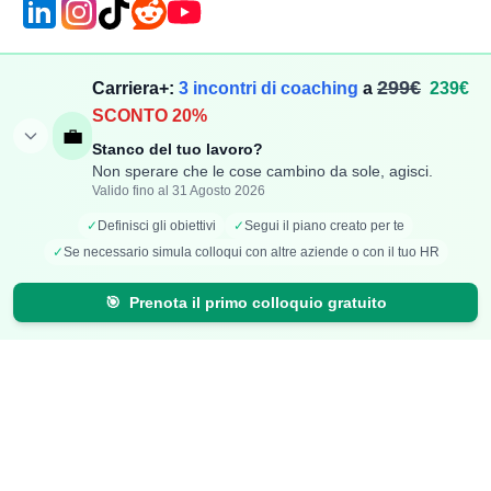
Compensi
Stipendi
299€
Carriera+:
3 incontri di coaching
a
239€
SCONTO 20%
Aggiungi Compenso
Osservatorio Stipendi
💼
Stanco del tuo lavoro?
Stipendi Dipendenti
Classifica Ruoli
Non sperare che le cose cambino da sole, agisci.
Fatturati Partite IVA
Classifica Aziende
Valido fino al 31 Agosto 2026
Mappa Stipendi Italia
✓
Definisci gli obiettivi
✓
Segui il piano creato per te
✓
Se necessario simula colloqui con altre aziende o con il tuo HR
Carriera
Calcolatori
🎯
Prenota il primo colloquio gratuito
Offerte di lavoro
Comparazione Stipendi
Talent Radar
Calcolo Stipendio Netto
Creazione Curriculum
Valuta Offerta di Lavoro
Carriera+
Calcolo Inflazione
Effetto Smart-Working