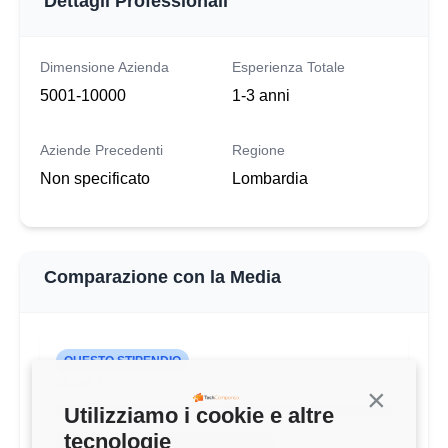
Dettagli Professionali
Dimensione Azienda
Esperienza Totale
5001-10000
1-3 anni
Aziende Precedenti
Regione
Non specificato
Lombardia
Comparazione con la Media
QUESTO STIPENDIO
28.500 €
Continua s
Utilizziamo i cookie e altre
tecnologie
MEDIA UX-UI DESIGNER (1-3 ANNI)