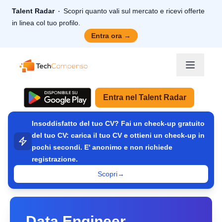
Talent Radar
Scopri quanto vali sul mercato e ricevi offerte
in linea col tuo profilo.
Entra ora
→
TechCompenso
Entra nel Talent Radar
Insoddisfatto del tuo CV? Fai un check-up gratuito
del tuo CV: carica il tuo CV e ottieni un check-up in
pochi secondi. E' anonimo e non richiede
registrazione.
Scopri
→
Data Engineer