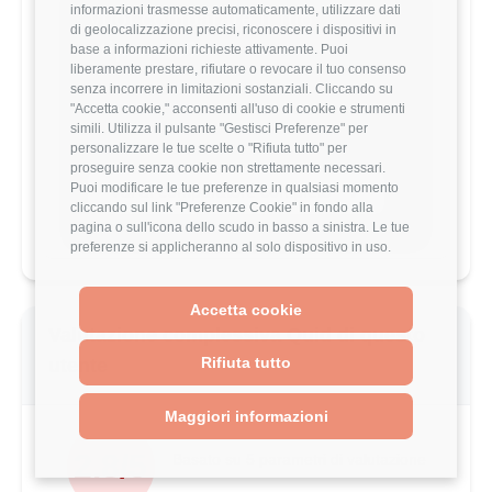
informazioni trasmesse automaticamente, utilizzare dati
Vuoi comparare il tuo
di geolocalizzazione precisi, riconoscere i dispositivi in
stipendio?
base a informazioni richieste attivamente. Puoi
liberamente prestare, rifiutare o revocare il tuo consenso
Scopri come il tuo stipendio si posiziona
senza incorrere in limitazioni sostanziali. Cliccando su
rispetto al mercato con analisi
"Accetta cookie," acconsenti all'uso di cookie e strumenti
dettagliate per ruolo, esperienza e
simili. Utilizza il pulsante "Gestisci Preferenze" per
località.
personalizzare le tue scelte o "Rifiuta tutto" per
proseguire senza cookie non strettamente necessari.
Puoi modificare le tue preferenze in qualsiasi momento
Vai al comparatore completo
cliccando sul link "Preferenze Cookie" in fondo alla
pagina o sull'icona dello scudo in basso a sinistra. Le tue
preferenze si applicheranno al solo dispositivo in uso.
Accetta cookie
Valutazione complessiva Quid di questo
Rifiuta tutto
utente
Maggiori informazioni
2.8/5
Basato su 5 parametri di valutazione