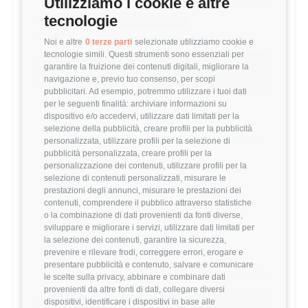
Utilizziamo i cookie e altre
tecnologie
MEDIA DATA ENGINEER (4-6 ANNI)
44,917 €
Noi e altre
0 terze parti
selezionate utilizziamo cookie e
tecnologie simili. Questi strumenti sono essenziali per
Questo stipendio è al
70
° percentile
garantire la fruizione dei contenuti digitali, migliorare la
navigazione e, previo tuo consenso, per scopi
+6.86% rispetto alla media
pubblicitari. Ad esempio, potremmo utilizzare i tuoi dati
per le seguenti finalità: archiviare informazioni su
dispositivo e/o accedervi, utilizzare dati limitati per la
Statistiche
selezione della pubblicità, creare profili per la pubblicità
personalizzata, utilizzare profili per la selezione di
pubblicità personalizzata, creare profili per la
Campione
personalizzazione dei contenuti, utilizzare profili per la
1491 stipendi
selezione di contenuti personalizzati, misurare le
prestazioni degli annunci, misurare le prestazioni dei
contenuti, comprendere il pubblico attraverso statistiche
o la combinazione di dati provenienti da fonti diverse,
Esperienza
sviluppare e migliorare i servizi, utilizzare dati limitati per
4-6 anni
la selezione dei contenuti, garantire la sicurezza,
prevenire e rilevare frodi, correggere errori, erogare e
presentare pubblicità e contenuto, salvare e comunicare
le scelte sulla privacy, abbinare e combinare dati
provenienti da altre fonti di dati, collegare diversi
dispositivi, identificare i dispositivi in base alle