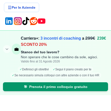
Per le Aziende
Compensi
Stipendi
299€
Carriera+:
3 incontri di coaching
a
239€
SCONTO 20%
Aggiungi Compenso
Osservatorio Stipendi
💼
Stanco del tuo lavoro?
Stipendi Dipendenti
Classifica Ruoli
Non sperare che le cose cambino da sole, agisci.
Fatturati Partite IVA
Classifica Aziende
Valido fino al 31 Agosto 2026
Mappa Stipendi Italia
✓
Definisci gli obiettivi
✓
Segui il piano creato per te
✓
Se necessario simula colloqui con altre aziende o con il tuo HR
Carriera
Calcolatori
🎯
Prenota il primo colloquio gratuito
Offerte di lavoro
Comparazione Stipendi
Talent Radar
Calcolo Stipendio Netto
Creazione Curriculum
Valuta Offerta di Lavoro