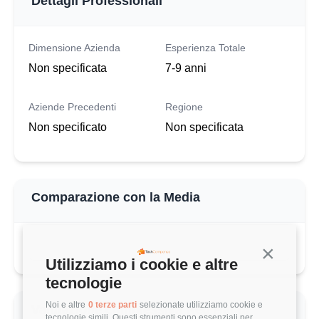
Dettagli Professionali
Dimensione Azienda
Esperienza Totale
Non specificata
7-9 anni
Aziende Precedenti
Regione
Non specificato
Non specificata
Comparazione con la Media
Continua s
Utilizziamo i cookie e altre
tecnologie
Noi e altre
0 terze parti
selezionate utilizziamo cookie e
Valutazione complessiva Red Hat di
tecnologie simili. Questi strumenti sono essenziali per