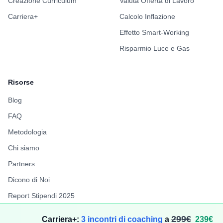
Creazione Curriculum
Valuta Offerta di Lavoro
Carriera+
Calcolo Inflazione
Effetto Smart-Working
Risparmio Luce e Gas
Risorse
Blog
FAQ
Metodologia
Chi siamo
Partners
Dicono di Noi
Report Stipendi 2025
FuffAnnuncio
299€
Carriera+:
3 incontri di coaching
a
239€