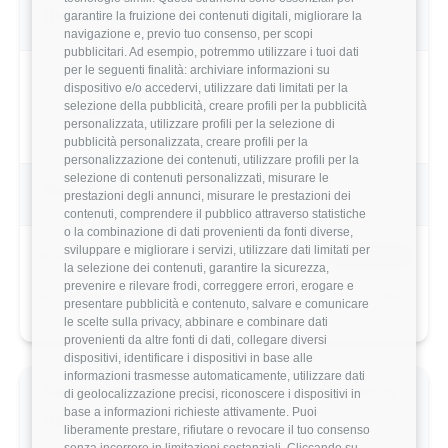
questo utente
garantire la fruizione dei contenuti digitali, migliorare la
navigazione e, previo tuo consenso, per scopi
pubblicitari. Ad esempio, potremmo utilizzare i tuoi dati
per le seguenti finalità: archiviare informazioni su
dispositivo e/o accedervi, utilizzare dati limitati per la
4.3/5
Basato su 4 parametri di valutazione
selezione della pubblicità, creare profili per la pubblicità
personalizzata, utilizzare profili per la selezione di
pubblicità personalizzata, creare profili per la
personalizzazione dei contenuti, utilizzare profili per la
selezione di contenuti personalizzati, misurare le
Benefits & Compensi
prestazioni degli annunci, misurare le prestazioni dei
contenuti, comprendere il pubblico attraverso statistiche
o la combinazione di dati provenienti da fonti diverse,
sviluppare e migliorare i servizi, utilizzare dati limitati per
Buoni Pasto
7€/giorno
la selezione dei contenuti, garantire la sicurezza,
prevenire e rilevare frodi, correggere errori, erogare e
Stock Options
No
presentare pubblicità e contenuto, salvare e comunicare
le scelte sulla privacy, abbinare e combinare dati
provenienti da altre fonti di dati, collegare diversi
dispositivi, identificare i dispositivi in base alle
informazioni trasmesse automaticamente, utilizzare dati
Valutazione dettagliata Red Hat di questo
di geolocalizzazione precisi, riconoscere i dispositivi in
base a informazioni richieste attivamente. Puoi
utente
liberamente prestare, rifiutare o revocare il tuo consenso
senza incorrere in limitazioni sostanziali. Cliccando su