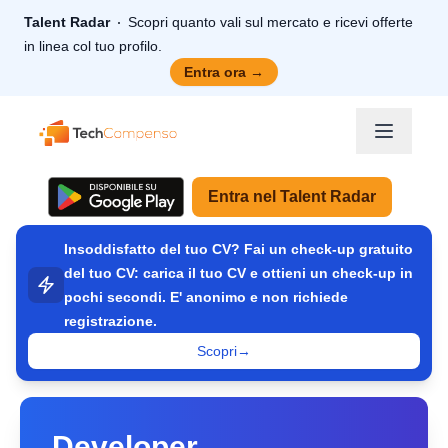
Talent Radar
Scopri quanto vali sul mercato e ricevi offerte
in linea col tuo profilo.
Entra ora
→
TechCompenso
Entra nel Talent Radar
Insoddisfatto del tuo CV? Fai un check-up gratuito
del tuo CV: carica il tuo CV e ottieni un check-up in
pochi secondi. E' anonimo e non richiede
registrazione.
Scopri
→
Developer