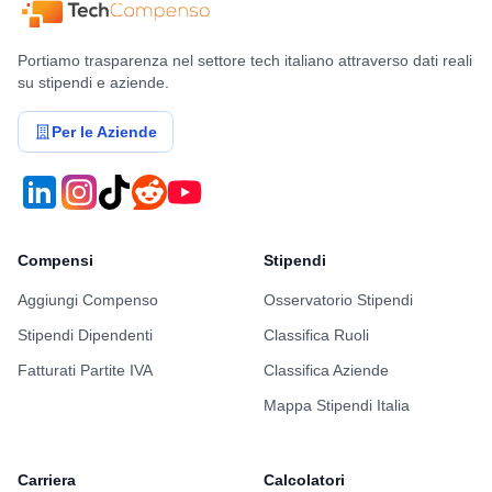
Benefits & Compensi
Buoni Pasto
7€/giorno
Stock Options
No
Valutazione dettagliata Reply di questo
utente
Work-Life Balance
4/5
Crescita Professionale
3/5
Stack Tecnologico
5/5