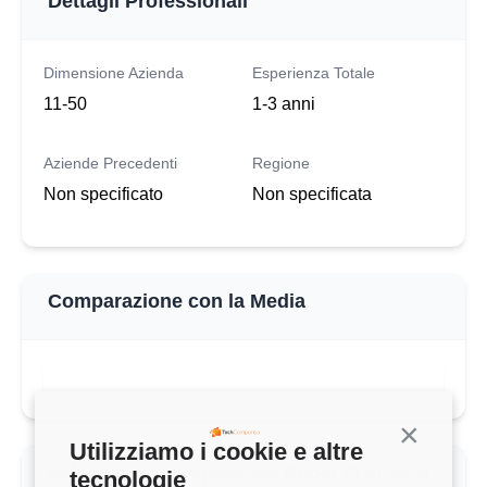
Dettagli Professionali
Dimensione Azienda
Esperienza Totale
11-50
1-3 anni
Aziende Precedenti
Regione
Non specificato
Non specificata
Comparazione con la Media
QUESTO STIPENDIO
30.000 €
Continua s
Utilizziamo i cookie e altre
tecnologie
MEDIA CLOUD ENGINEER (1-3 ANNI)