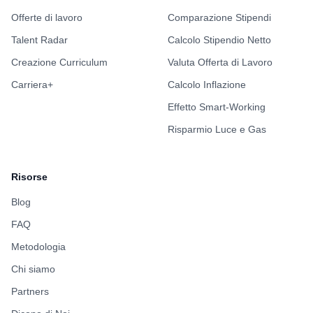
Benefits
3/5
Formazione
4/5
Indice Benessere
4/5
Portiamo trasparenza nel settore tech italiano attraverso dati reali
su stipendi e aziende.
Per le Aziende