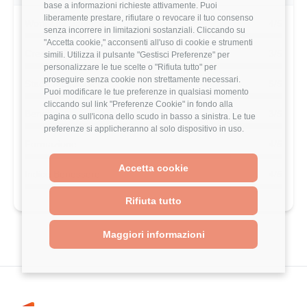
stipendio?
base a informazioni richieste attivamente. Puoi
liberamente prestare, rifiutare o revocare il tuo consenso
Scopri come il tuo stipendio si posiziona
senza incorrere in limitazioni sostanziali. Cliccando su
rispetto al mercato con analisi
"Accetta cookie," acconsenti all'uso di cookie e strumenti
dettagliate per ruolo, esperienza e
simili. Utilizza il pulsante "Gestisci Preferenze" per
località.
personalizzare le tue scelte o "Rifiuta tutto" per
proseguire senza cookie non strettamente necessari.
Puoi modificare le tue preferenze in qualsiasi momento
Vai al comparatore completo
cliccando sul link "Preferenze Cookie" in fondo alla
pagina o sull'icona dello scudo in basso a sinistra. Le tue
preferenze si applicheranno al solo dispositivo in uso.
Accetta cookie
Valutazione complessiva Reply di questo
Rifiuta tutto
utente
Maggiori informazioni
3.8/5
Basato su 5 parametri di valutazione