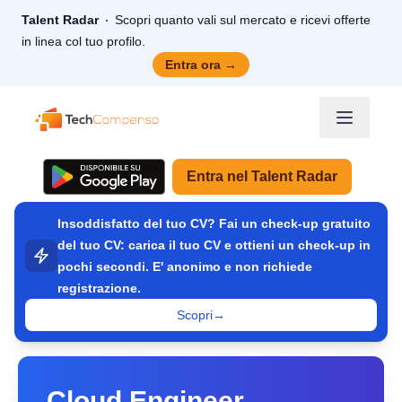
Talent Radar
Scopri quanto vali sul mercato e ricevi offerte
in linea col tuo profilo.
Entra ora
→
TechCompenso
Entra nel Talent Radar
Insoddisfatto del tuo CV? Fai un check-up gratuito
del tuo CV: carica il tuo CV e ottieni un check-up in
pochi secondi. E' anonimo e non richiede
registrazione.
Scopri
→
Cloud Engineer