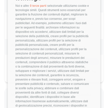
38,276 €
Noi e altre
0 terze parti
selezionate utilizziamo cookie e
tecnologie simili. Questi strumenti sono essenziali per
garantire la fruizione dei contenuti digitali, migliorare la
Questo stipendio è al
20
° percentile
navigazione e, previo tuo consenso, per scopi
-21.62% rispetto alla media
pubblicitari. Ad esempio, potremmo utilizzare i tuoi dati
per le seguenti finalità: archiviare informazioni su
dispositivo e/o accedervi, utilizzare dati limitati per la
Statistiche
selezione della pubblicità, creare profili per la pubblicità
personalizzata, utilizzare profili per la selezione di
pubblicità personalizzata, creare profili per la
Campione
personalizzazione dei contenuti, utilizzare profili per la
839 stipendi
selezione di contenuti personalizzati, misurare le
prestazioni degli annunci, misurare le prestazioni dei
contenuti, comprendere il pubblico attraverso statistiche
o la combinazione di dati provenienti da fonti diverse,
Esperienza
sviluppare e migliorare i servizi, utilizzare dati limitati per
la selezione dei contenuti, garantire la sicurezza,
1-3 anni
prevenire e rilevare frodi, correggere errori, erogare e
presentare pubblicità e contenuto, salvare e comunicare
le scelte sulla privacy, abbinare e combinare dati
provenienti da altre fonti di dati, collegare diversi
dispositivi, identificare i dispositivi in base alle
informazioni trasmesse automaticamente, utilizzare dati
Vuoi comparare il tuo
di geolocalizzazione precisi, riconoscere i dispositivi in