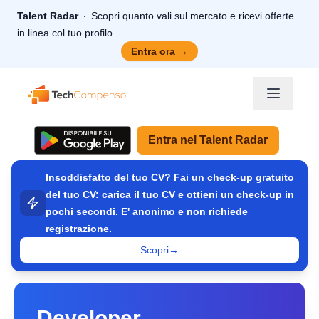
Talent Radar
Scopri quanto vali sul mercato e ricevi offerte
in linea col tuo profilo.
Entra ora
→
TechCompenso
Entra nel Talent Radar
Insoddisfatto del tuo CV? Fai un check-up gratuito
del tuo CV: carica il tuo CV e ottieni un check-up in
pochi secondi. E' anonimo e non richiede
registrazione.
Scopri
→
Developer