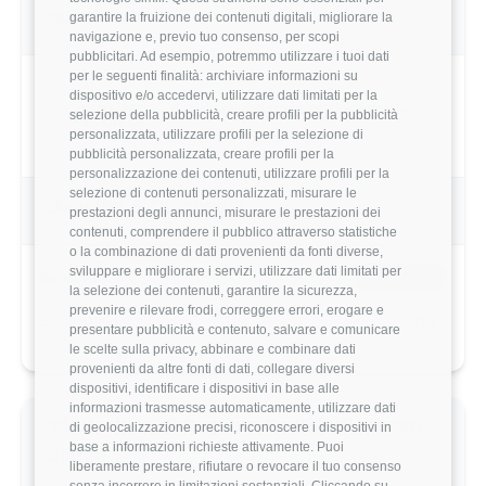
questo utente
garantire la fruizione dei contenuti digitali, migliorare la
navigazione e, previo tuo consenso, per scopi
pubblicitari. Ad esempio, potremmo utilizzare i tuoi dati
per le seguenti finalità: archiviare informazioni su
dispositivo e/o accedervi, utilizzare dati limitati per la
4.8/5
Basato su 4 parametri di valutazione
selezione della pubblicità, creare profili per la pubblicità
personalizzata, utilizzare profili per la selezione di
pubblicità personalizzata, creare profili per la
personalizzazione dei contenuti, utilizzare profili per la
selezione di contenuti personalizzati, misurare le
Benefits & Compensi
prestazioni degli annunci, misurare le prestazioni dei
contenuti, comprendere il pubblico attraverso statistiche
o la combinazione di dati provenienti da fonti diverse,
sviluppare e migliorare i servizi, utilizzare dati limitati per
Buoni Pasto
7€/giorno
la selezione dei contenuti, garantire la sicurezza,
prevenire e rilevare frodi, correggere errori, erogare e
Stock Options
No
presentare pubblicità e contenuto, salvare e comunicare
le scelte sulla privacy, abbinare e combinare dati
provenienti da altre fonti di dati, collegare diversi
dispositivi, identificare i dispositivi in base alle
informazioni trasmesse automaticamente, utilizzare dati
Valutazione dettagliata Spotify di questo
di geolocalizzazione precisi, riconoscere i dispositivi in
base a informazioni richieste attivamente. Puoi
utente
liberamente prestare, rifiutare o revocare il tuo consenso
senza incorrere in limitazioni sostanziali. Cliccando su