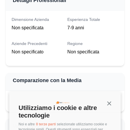
Dettagli Professionali
Dimensione Azienda
Esperienza Totale
Non specificata
7-9 anni
Aziende Precedenti
Regione
Non specificato
Non specificata
Comparazione con la Media
Continua s
Utilizziamo i cookie e altre
tecnologie
Noi e altre
0 terze parti
selezionate utilizziamo cookie e
Valutazione complessiva Spotify di
tecnologie simili. Questi strumenti sono essenziali per