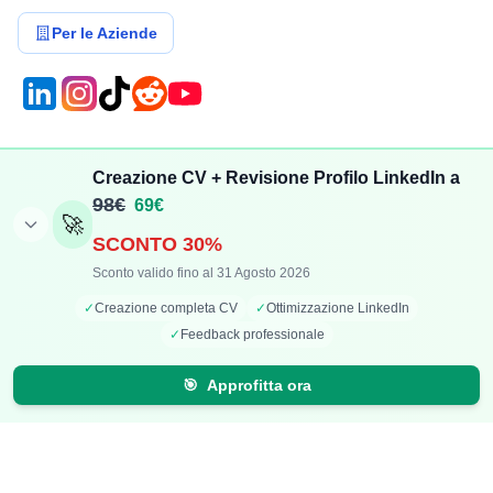
Per le Aziende
Compensi
Stipendi
Creazione CV + Revisione Profilo LinkedIn a
Aggiungi Compenso
Osservatorio Stipendi
98€
69€
🚀
Stipendi Dipendenti
Classifica Ruoli
SCONTO 30%
Fatturati Partite IVA
Classifica Aziende
Sconto valido fino al 31 Agosto 2026
Mappa Stipendi Italia
✓
Creazione completa CV
✓
Ottimizzazione LinkedIn
✓
Feedback professionale
Carriera
Calcolatori
🎯
Approfitta ora
Offerte di lavoro
Comparazione Stipendi
Talent Radar
Calcolo Stipendio Netto
Creazione Curriculum
Valuta Offerta di Lavoro