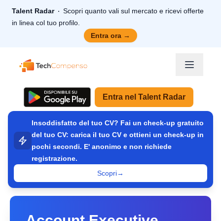
Talent Radar
Scopri quanto vali sul mercato e ricevi offerte
in linea col tuo profilo.
Entra ora
→
TechCompenso
Entra nel Talent Radar
Insoddisfatto del tuo CV? Fai un check-up gratuito
del tuo CV: carica il tuo CV e ottieni un check-up in
pochi secondi. E' anonimo e non richiede
registrazione.
Scopri
→
Account Executive