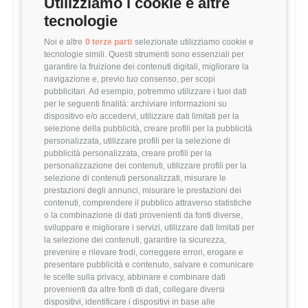
Utilizziamo i cookie e altre
tecnologie
MEDIA ACCOUNT EXECUTIVE (1-3 ANNI)
34,698 €
Noi e altre
0 terze parti
selezionate utilizziamo cookie e
tecnologie simili. Questi strumenti sono essenziali per
Questo stipendio è al
38
° percentile
garantire la fruizione dei contenuti digitali, migliorare la
navigazione e, previo tuo consenso, per scopi
-9.22% rispetto alla media
pubblicitari. Ad esempio, potremmo utilizzare i tuoi dati
per le seguenti finalità: archiviare informazioni su
dispositivo e/o accedervi, utilizzare dati limitati per la
Statistiche
selezione della pubblicità, creare profili per la pubblicità
personalizzata, utilizzare profili per la selezione di
pubblicità personalizzata, creare profili per la
Campione
personalizzazione dei contenuti, utilizzare profili per la
173 stipendi
selezione di contenuti personalizzati, misurare le
prestazioni degli annunci, misurare le prestazioni dei
contenuti, comprendere il pubblico attraverso statistiche
o la combinazione di dati provenienti da fonti diverse,
Esperienza
sviluppare e migliorare i servizi, utilizzare dati limitati per
1-3 anni
la selezione dei contenuti, garantire la sicurezza,
prevenire e rilevare frodi, correggere errori, erogare e
presentare pubblicità e contenuto, salvare e comunicare
le scelte sulla privacy, abbinare e combinare dati
provenienti da altre fonti di dati, collegare diversi
dispositivi, identificare i dispositivi in base alle