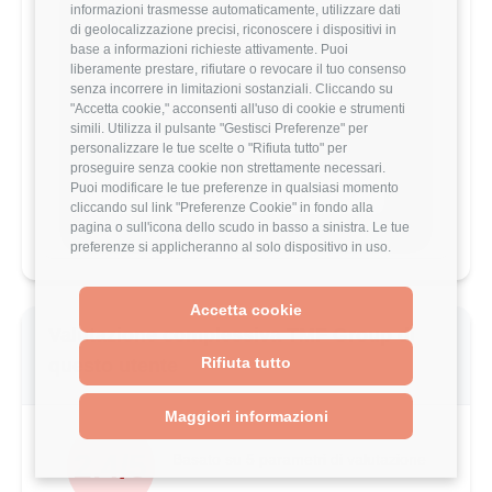
informazioni trasmesse automaticamente, utilizzare dati
Vuoi comparare il tuo
di geolocalizzazione precisi, riconoscere i dispositivi in
stipendio?
base a informazioni richieste attivamente. Puoi
liberamente prestare, rifiutare o revocare il tuo consenso
Scopri come il tuo stipendio si posiziona
senza incorrere in limitazioni sostanziali. Cliccando su
rispetto al mercato con analisi
"Accetta cookie," acconsenti all'uso di cookie e strumenti
dettagliate per ruolo, esperienza e
simili. Utilizza il pulsante "Gestisci Preferenze" per
località.
personalizzare le tue scelte o "Rifiuta tutto" per
proseguire senza cookie non strettamente necessari.
Puoi modificare le tue preferenze in qualsiasi momento
Vai al comparatore completo
cliccando sul link "Preferenze Cookie" in fondo alla
pagina o sull'icona dello scudo in basso a sinistra. Le tue
preferenze si applicheranno al solo dispositivo in uso.
Accetta cookie
Valutazione complessiva TMF Group di
Rifiuta tutto
questo utente
Maggiori informazioni
2.4/5
Basato su 5 parametri di valutazione