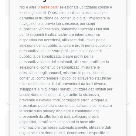
questo utente
Noi e altre
0 terze parti
selezionate utilizziamo cookie e
tecnologie simili. Questi strumenti sono essenziali per
garantire la fruizione dei contenuti digitali, migliorare la
navigazione e, previo tuo consenso, per scopi
pubblicitari. Ad esempio, potremmo utilizzare i tuoi dati
3.8/5
Basato su 5 parametri di valutazione
per le seguenti finalità: archiviare informazioni su
dispositivo e/o accedervi, utilizzare dati limitati per la
selezione della pubblicità, creare profili per la pubblicità
personalizzata, utilizzare profili per la selezione di
pubblicità personalizzata, creare profili per la
Benefits & Compensi
personalizzazione dei contenuti, utilizzare profili per la
selezione di contenuti personalizzati, misurare le
prestazioni degli annunci, misurare le prestazioni dei
Buoni Pasto
5€/giorno
contenuti, comprendere il pubblico attraverso statistiche
o la combinazione di dati provenienti da fonti diverse,
sviluppare e migliorare i servizi, utilizzare dati limitati per
Stock Options
No
la selezione dei contenuti, garantire la sicurezza,
prevenire e rilevare frodi, correggere errori, erogare e
presentare pubblicità e contenuto, salvare e comunicare
le scelte sulla privacy, abbinare e combinare dati
provenienti da altre fonti di dati, collegare diversi
Valutazione dettagliata Tinexta Cyber di
dispositivi, identificare i dispositivi in base alle
questo utente
informazioni trasmesse automaticamente, utilizzare dati
di geolocalizzazione precisi, riconoscere i dispositivi in