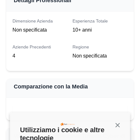
Dettagli Professionali
Dimensione Azienda
Esperienza Totale
Non specificata
10+ anni
Aziende Precedenti
Regione
4
Non specificata
Comparazione con la Media
Continua s
Utilizziamo i cookie e altre
Valutazione complessiva Tinexta Cyber di
tecnologie