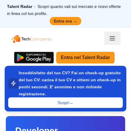
Talent Radar
Scopri quanto vali sul mercato e ricevi offerte
in linea col tuo profilo.
Entra ora
→
TechCompenso
Entra nel Talent Radar
Insoddisfatto del tuo CV? Fai un check-up gratuito
del tuo CV: carica il tuo CV e ottieni un check-up in
pochi secondi. E' anonimo e non richiede
registrazione.
Scopri
→
Developer