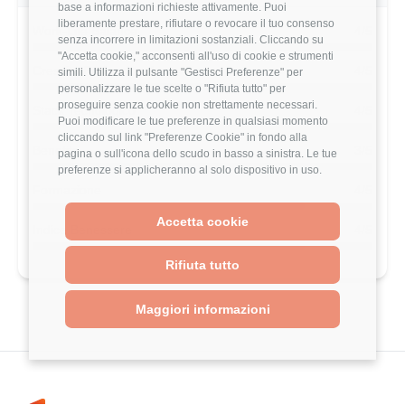
base a informazioni richieste attivamente. Puoi
liberamente prestare, rifiutare o revocare il tuo consenso
Work-Life Balance
4/5
senza incorrere in limitazioni sostanziali. Cliccando su
"Accetta cookie," acconsenti all'uso di cookie e strumenti
Crescita Professionale
4/5
simili. Utilizza il pulsante "Gestisci Preferenze" per
personalizzare le tue scelte o "Rifiuta tutto" per
proseguire senza cookie non strettamente necessari.
Stack Tecnologico
4/5
Puoi modificare le tue preferenze in qualsiasi momento
cliccando sul link "Preferenze Cookie" in fondo alla
Benefits
3/5
pagina o sull'icona dello scudo in basso a sinistra. Le tue
preferenze si applicheranno al solo dispositivo in uso.
Formazione
4/5
Accetta cookie
Indice Benessere
4/5
Rifiuta tutto
Maggiori informazioni