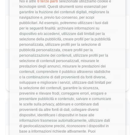
Noi e altre
0 terze parti
selezionate utilizziamo cookie e
questo utente
tecnologie simili. Questi strumenti sono essenziali per
garantire la fruizione dei contenuti digitali, migliorare la
navigazione e, previo tuo consenso, per scopi
pubblicitari. Ad esempio, potremmo utilizzare i tuoi dati
per le seguenti finalità: archiviare informazioni su
4.0/5
Basato su 5 parametri di valutazione
dispositivo e/o accedervi, utilizzare dati limitati per la
selezione della pubblicità, creare profili per la pubblicità
personalizzata, utilizzare profili per la selezione di
pubblicità personalizzata, creare profili per la
personalizzazione dei contenuti, utilizzare profili per la
Benefits & Compensi
selezione di contenuti personalizzati, misurare le
prestazioni degli annunci, misurare le prestazioni dei
contenuti, comprendere il pubblico attraverso statistiche
Stock Options
No
o la combinazione di dati provenienti da fonti diverse,
sviluppare e migliorare i servizi, utilizzare dati limitati per
la selezione dei contenuti, garantire la sicurezza,
prevenire e rilevare frodi, correggere errori, erogare e
presentare pubblicità e contenuto, salvare e comunicare
le scelte sulla privacy, abbinare e combinare dati
Valutazione dettagliata Treedom di questo
provenienti da altre fonti di dati, collegare diversi
utente
dispositivi, identificare i dispositivi in base alle
informazioni trasmesse automaticamente, utilizzare dati
di geolocalizzazione precisi, riconoscere i dispositivi in
base a informazioni richieste attivamente. Puoi
Work-Life Balance
5/5