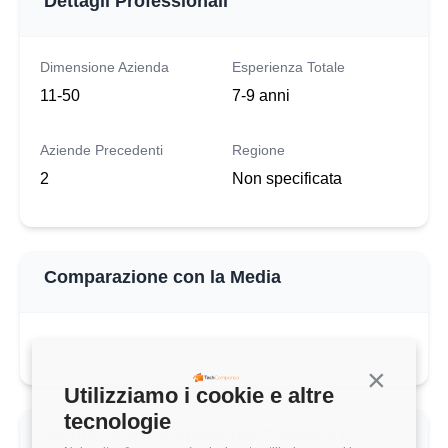
Dettagli Professionali
Dimensione Azienda
Esperienza Totale
11-50
7-9 anni
Aziende Precedenti
Regione
2
Non specificata
Comparazione con la Media
Continua s
Utilizziamo i cookie e altre
tecnologie
Valutazione complessiva Treedom di