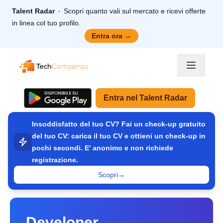
Talent Radar
Scopri quanto vali sul mercato e ricevi offerte
in linea col tuo profilo.
Entra ora
→
TechCompenso
Entra nel Talent Radar
Insoddisfatto del tuo CV? Fai un check-up gratuito
del tuo CV: carica il tuo CV e ottieni un check-up in
pochi secondi. E' anonimo e non richiede
registrazione.
Scopri
→
Developer