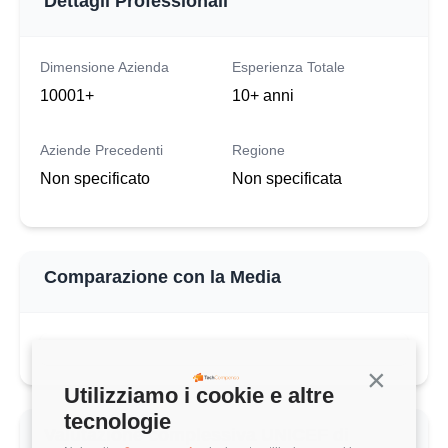
Dettagli Professionali
Dimensione Azienda
Esperienza Totale
10001+
10+ anni
Aziende Precedenti
Regione
Non specificato
Non specificata
Comparazione con la Media
Continua s
Utilizziamo i cookie e altre
tecnologie
Valutazione complessiva UNICEF di