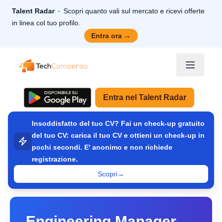
Talent Radar
Scopri quanto vali sul mercato e ricevi offerte
in linea col tuo profilo.
Entra ora
→
TechCompenso
Entra nel Talent Radar
Insoddisfatto del tuo CV? Fai un check-up gratuito
del tuo CV: carica il tuo CV e ottieni un check-up in
pochi secondi. E' anonimo e non richiede
registrazione.
Scopri
→
Engineering Manager