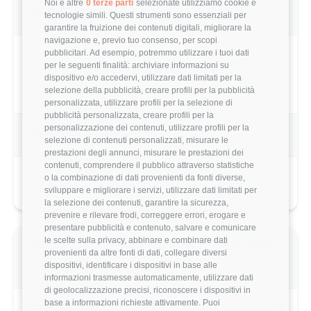
Noi e altre
0 terze parti
selezionate utilizziamo cookie e
questo utente
tecnologie simili. Questi strumenti sono essenziali per
garantire la fruizione dei contenuti digitali, migliorare la
navigazione e, previo tuo consenso, per scopi
pubblicitari. Ad esempio, potremmo utilizzare i tuoi dati
per le seguenti finalità: archiviare informazioni su
3.6/5
Basato su 5 parametri di valutazione
dispositivo e/o accedervi, utilizzare dati limitati per la
selezione della pubblicità, creare profili per la pubblicità
personalizzata, utilizzare profili per la selezione di
pubblicità personalizzata, creare profili per la
personalizzazione dei contenuti, utilizzare profili per la
Benefits & Compensi
selezione di contenuti personalizzati, misurare le
prestazioni degli annunci, misurare le prestazioni dei
contenuti, comprendere il pubblico attraverso statistiche
Stock Options
No
o la combinazione di dati provenienti da fonti diverse,
sviluppare e migliorare i servizi, utilizzare dati limitati per
la selezione dei contenuti, garantire la sicurezza,
prevenire e rilevare frodi, correggere errori, erogare e
presentare pubblicità e contenuto, salvare e comunicare
le scelte sulla privacy, abbinare e combinare dati
Valutazione dettagliata UNICEF di questo
provenienti da altre fonti di dati, collegare diversi
utente
dispositivi, identificare i dispositivi in base alle
informazioni trasmesse automaticamente, utilizzare dati
di geolocalizzazione precisi, riconoscere i dispositivi in
base a informazioni richieste attivamente. Puoi
Work-Life Balance
4/5