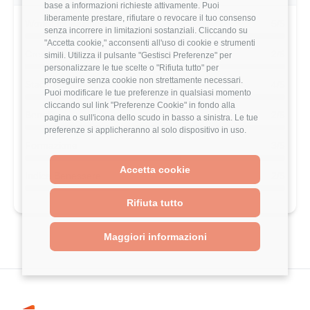
base a informazioni richieste attivamente. Puoi
liberamente prestare, rifiutare o revocare il tuo consenso
Work-Life Balance
5/5
senza incorrere in limitazioni sostanziali. Cliccando su
"Accetta cookie," acconsenti all'uso di cookie e strumenti
Crescita Professionale
2/5
simili. Utilizza il pulsante "Gestisci Preferenze" per
personalizzare le tue scelte o "Rifiuta tutto" per
proseguire senza cookie non strettamente necessari.
Stack Tecnologico
4/5
Puoi modificare le tue preferenze in qualsiasi momento
cliccando sul link "Preferenze Cookie" in fondo alla
Benefits
2/5
pagina o sull'icona dello scudo in basso a sinistra. Le tue
preferenze si applicheranno al solo dispositivo in uso.
Formazione
3/5
Accetta cookie
Indice Benessere
2/5
Rifiuta tutto
Maggiori informazioni