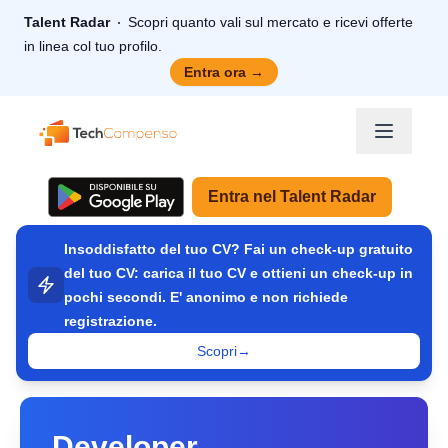
Talent Radar
Scopri quanto vali sul mercato e ricevi offerte
in linea col tuo profilo.
Entra ora
→
TechCompenso
Entra nel Talent Radar
Insoddisfatto del tuo CV? Fai un check-up gratuito
del tuo CV: carica il tuo CV e ottieni un check-up in
pochi secondi. E' anonimo e non richiede
registrazione.
Scopri
→
Developer