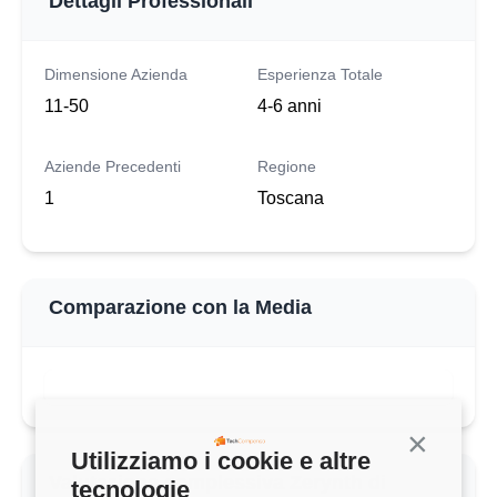
Dettagli Professionali
Dimensione Azienda
Esperienza Totale
11-50
4-6 anni
Aziende Precedenti
Regione
1
Toscana
Comparazione con la Media
Continua s
Utilizziamo i cookie e altre
Valutazione complessiva Zerynth di
tecnologie