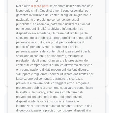
questo utente
Noi e altre
0 terze parti
selezionate utilizziamo cookie e
tecnologie simili. Questi strumenti sono essenziali per
garantire la fruizione dei contenuti digitali, migliorare la
navigazione e, previo tuo consenso, per scopi
pubblicitari. Ad esempio, potremmo utilizzare i tuoi dati
3.2/5
Basato su 5 parametri di valutazione
per le seguenti finalità: archiviare informazioni su
dispositivo e/o accedervi, utilizzare dati limitati per la
selezione della pubblicità, creare profili per la pubblicità
personalizzata, utilizzare profili per la selezione di
pubblicità personalizzata, creare profili per la
Benefits & Compensi
personalizzazione dei contenuti, utilizzare profili per la
selezione di contenuti personalizzati, misurare le
prestazioni degli annunci, misurare le prestazioni dei
Buoni Pasto
7€/giorno
contenuti, comprendere il pubblico attraverso statistiche
o la combinazione di dati provenienti da fonti diverse,
sviluppare e migliorare i servizi, utilizzare dati limitati per
Stock Options
No
la selezione dei contenuti, garantire la sicurezza,
prevenire e rilevare frodi, correggere errori, erogare e
presentare pubblicità e contenuto, salvare e comunicare
le scelte sulla privacy, abbinare e combinare dati
provenienti da altre fonti di dati, collegare diversi
Valutazione dettagliata Zerynth di questo
dispositivi, identificare i dispositivi in base alle
utente
informazioni trasmesse automaticamente, utilizzare dati
di geolocalizzazione precisi, riconoscere i dispositivi in