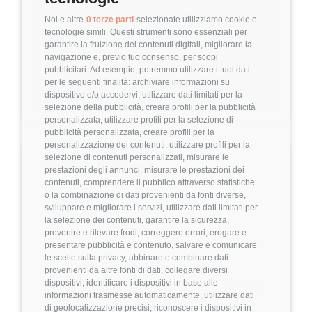
opportunities at some of the most ambitious
➡️
Candidati Ora
Noi e altre
0 terze parti
selezionate utilizziamo cookie e
startups worldwide.
tecnologie simili. Questi strumenti sono essenziali per
garantire la fruizione dei contenuti digitali, migliorare la
We work closely with companies to identify
⚡
Guida per questa posizione
navigazione e, previo tuo consenso, per scopi
exceptional talent and match them with roles
pubblicitari. Ad esempio, potremmo utilizzare i tuoi dati
per le seguenti finalità: archiviare informazioni su
where they can have real impact.
🔗
Condividi
dispositivo e/o accedervi, utilizzare dati limitati per la
selezione della pubblicità, creare profili per la pubblicità
We are currently helping Serious AI expand
personalizzata, utilizzare profili per la selezione di
pubblicità personalizzata, creare profili per la
their engineering team.
personalizzazione dei contenuti, utilizzare profili per la
selezione di contenuti personalizzati, misurare le
🔎
Informazioni
About Serious AI
prestazioni degli annunci, misurare le prestazioni dei
contenuti, comprendere il pubblico attraverso statistiche
Serious AI is an AI and automation company
o la combinazione di dati provenienti da fonti diverse,
Livello di esperienza
sviluppare e migliorare i servizi, utilizzare dati limitati per
focused on solving complex problems in heavy
💼
la selezione dei contenuti, garantire la sicurezza,
industries such as utilities, oil & gas, logistics,
prevenire e rilevare frodi, correggere errori, erogare e
presentare pubblicità e contenuto, salvare e comunicare
and manufacturing.
le scelte sulla privacy, abbinare e combinare dati
Modalità di lavoro
provenienti da altre fonti di dati, collegare diversi
The company builds:
dispositivi, identificare i dispositivi in base alle
🖥️
Full-Remote (o in presenza a Zurigo o
informazioni trasmesse automaticamente, utilizzare dati
Texas)
di geolocalizzazione precisi, riconoscere i dispositivi in
End-to-end AI platforms