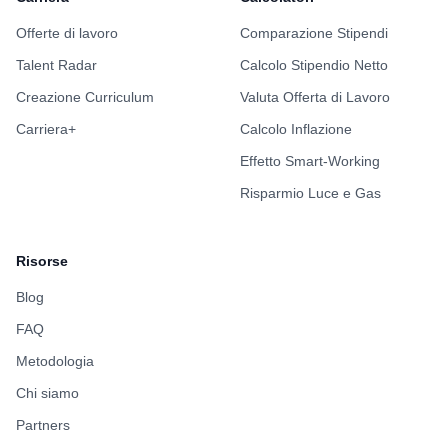
What You Have Done
Offerte di lavoro
Comparazione Stipendi
Built production agent systems (orchestration,
Talent Radar
Calcolo Stipendio Netto
tools, memory, HITL workflows)
Creazione Curriculum
Valuta Offerta di Lavoro
Worked with physical-world data (video, IoT,
telemetry) under real constraints
Carriera+
Calcolo Inflazione
Built multimodal AI pipelines (vision +
Effetto Smart-Working
structured data)
Risparmio Luce e Gas
Designed ontology / knowledge graph systems
Integrated AI with ERP, CMMS, WMS, PLC
Risorse
systems
Delivered end-to-end systems (backend →
Blog
frontend)
FAQ
Metodologia
What You Will Build
Chi siamo
Agent runtime and orchestration systems
Partners
Context + memory layers with tracing and cost