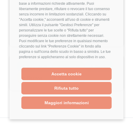
base a informazioni richieste attivamente. Puoi
Custom models
liberamente prestare, rifiutare o revocare il tuo consenso
senza incorrere in limitazioni sostanziali. Cliccando su
Enterprise AI strategies
Retribuzione annuale
"Accetta cookie," acconsenti all'uso di cookie e strumenti
💰
simili. Utilizza il pulsante "Gestisci Preferenze" per
200.000€ - 240.000€
Use cases include:
personalizzare le tue scelte o "Rifiuta tutto" per
proseguire senza cookie non strettamente necessari.
Puoi modificare le tue preferenze in qualsiasi momento
Predictive maintenance
cliccando sul link "Preferenze Cookie" in fondo alla
Supply chain optimization
pagina o sull'icona dello scudo in basso a sinistra. Le tue
preferenze si applicheranno al solo dispositivo in uso.
Fleet management
🔹 Agentic AI
🔹 OpenCV
🔹 Equity
Outage response systems
Accetta cookie
🔹 Remote
🔹 Multimodal
The goal is to rebuild the industrial base by
Rifiuta tutto
combining deep industry expertise with cutting-
edge AI.
Maggiori informazioni
What We’re Looking For
3+ years experience (5+ preferred) building
production AI systems