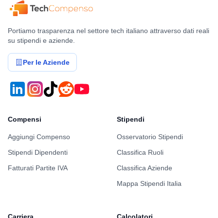
Experience as an early engineer in a VC-
backed startup (0→1)
Portiamo trasparenza nel settore tech italiano attraverso dati reali
Comfortable working autonomously in fast-
su stipendi e aziende.
paced environments
Per le Aziende
Experience with enterprise AI platforms and
physical-world data
Bonus:
Robotics
Compensi
Stipendi
Autonomous systems
Aggiungi Compenso
Osservatorio Stipendi
Industrial computer vision
Stipendi Dipendenti
Classifica Ruoli
Fatturati Partite IVA
Tech Stack
Classifica Aziende
Mappa Stipendi Italia
TypeScript, Python, FastAPI, Agentic AI,
OpenCV, Postgres, React Native
Carriera
Calcolatori