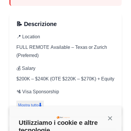
📝 Descrizione
📍 Location
FULL REMOTE Available – Texas or Zurich
(Preferred)
💰 Salary
$200K – $240K (OTE $220K – $270K) + Equity
🛂 Visa Sponsorship
Not Available
⬇️
Mostra tutto
About Aurora
Continua s
Utilizziamo i cookie e altre
Aurora helps top engineers discover
tecnologie