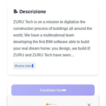
📝 Descrizione
ZURU Tech is on a mission to digitalize the
construction process of buildings all around the
world. We have a multinational team
developing the first BIM software able to build
your real dream home: you design, we build it!
ZURU and ZURU Tech have seen
unprecedented expansion, achieving
⬇️
Mostra tutto
significant milestones. Our trailblazing BIM
software continuously pushes the innovation
envelope, solidifying our position as industry
leaders. Fuelling our vision are over 120
➡️
Candidati Ora
markets worldwide that have embraced our
ground-breaking solutions. But our journey
⚡
Guida per questa posizione
Continua s