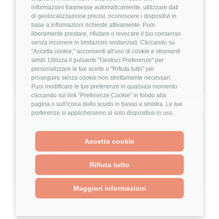
🖥️
informazioni trasmesse automaticamente, utilizzare dati
Ibrido
di geolocalizzazione precisi, riconoscere i dispositivi in
base a informazioni richieste attivamente. Puoi
liberamente prestare, rifiutare o revocare il tuo consenso
senza incorrere in limitazioni sostanziali. Cliccando su
Retribuzione annuale
"Accetta cookie," acconsenti all'uso di cookie e strumenti
💰
simili. Utilizza il pulsante "Gestisci Preferenze" per
Da 40.000€
personalizzare le tue scelte o "Rifiuta tutto" per
proseguire senza cookie non strettamente necessari.
Puoi modificare le tue preferenze in qualsiasi momento
cliccando sul link "Preferenze Cookie" in fondo alla
pagina o sull'icona dello scudo in basso a sinistra. Le tue
preferenze si applicheranno al solo dispositivo in uso.
🔹 Full-Stack Engineer
Accetta cookie
🔹 AI Applications
🔹 Machine Learning
Rifiuta tutto
🔹 BIM Software
🔹 Generative AI
Maggiori informazioni