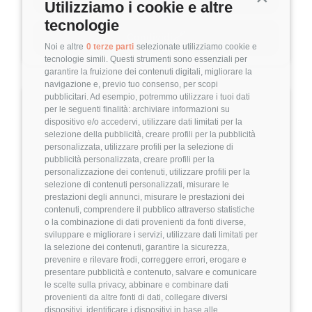
Utilizziamo i cookie e altre
doesn't stop here! Brilliant inventions take
tecnologie
shape from brilliant minds. We all believe our
🔗
Condividi
product is extraordinary so we’re looking for
Noi e altre
0 terze parti
selezionate utilizziamo cookie e
tecnologie simili. Questi strumenti sono essenziali per
extraordinary people too. Step into the future
garantire la fruizione dei contenuti digitali, migliorare la
with ZURU Tech, where technology and
navigazione e, previo tuo consenso, per scopi
pubblicitari. Ad esempio, potremmo utilizzare i tuoi dati
creativity intertwine to reshape the construction
🔎
Informazioni
per le seguenti finalità: archiviare informazioni su
industry worldwide. Welcome to the future!
dispositivo e/o accedervi, utilizzare dati limitati per la
selezione della pubblicità, creare profili per la pubblicità
personalizzata, utilizzare profili per la selezione di
Livello di esperienza
pubblicità personalizzata, creare profili per la
💼
Middle
personalizzazione dei contenuti, utilizzare profili per la
selezione di contenuti personalizzati, misurare le
prestazioni degli annunci, misurare le prestazioni dei
contenuti, comprendere il pubblico attraverso statistiche
o la combinazione di dati provenienti da fonti diverse,
Sede di lavoro
sviluppare e migliorare i servizi, utilizzare dati limitati per
📍
la selezione dei contenuti, garantire la sicurezza,
Modena
prevenire e rilevare frodi, correggere errori, erogare e
presentare pubblicità e contenuto, salvare e comunicare
le scelte sulla privacy, abbinare e combinare dati
provenienti da altre fonti di dati, collegare diversi
Modalità di lavoro
dispositivi, identificare i dispositivi in base alle