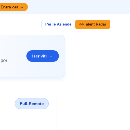
Entra ora
→
Per le Aziende
Talent Radar
Iscriviti
→
 per
Full-Remote