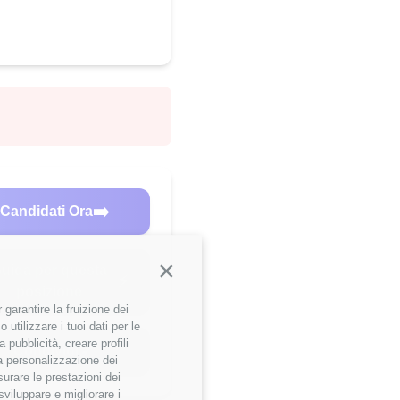
➡️
Candidati Ora
uida per questa
Continua senza accettare
⚡
posizione
garantire la fruizione dei
utilizzare i tuoi dati per le
 pubblicità, creare profili
🔗
Condividi
 la personalizzazione dei
surare le prestazioni dei
sviluppare e migliorare i