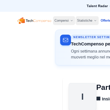
Talent Radar
TechCompenso
Compensi
Statistiche
Offert
NEWSLETTER SETTI
TechCompenso pe
Ogni settimana annunci 
muoverti meglio nel mer
Par
I
🏢 Ins