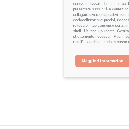
⬇️
Mostra tutto
servizi, utilizzare dati limitati pe
dynamic environment.
presentare pubblicità e contenuto,
collegare diversi dispositivi, iden
geolocalizzazione precisi, riconos
revocare il tuo consenso senza inc
simili. Utilizza il pulsante "Gest
strettamente necessari. Puoi modi
o sull'icona dello scudo in basso 
Maggiori informazioni