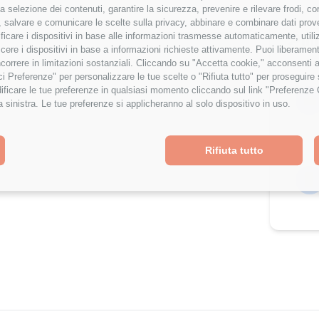
r la selezione dei contenuti, garantire la sicurezza, prevenire e rilevare frodi, co
 salvare e comunicare le scelte sulla privacy, abbinare e combinare dati proveni
tificare i dispositivi in base alle informazioni trasmesse automaticamente, utili
🔎
In
cere i dispositivi in base a informazioni richieste attivamente. Puoi liberamente
orrere in limitazioni sostanziali. Cliccando su "Accetta cookie," acconsenti a
isci Preferenze" per personalizzare le tue scelte o "Rifiuta tutto" per proseguir
ficare le tue preferenze in qualsiasi momento cliccando sul link "Preferenze 
💼
a sinistra. Le tue preferenze si applicheranno al solo dispositivo in uso.
Rifiuta tutto
🖥️