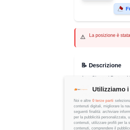
F
La posizione è stat
⚠️
📝 Descrizione
As a Channel Partner Ma
qualifying, and generat
Utilizziamo i
Insight Assurance throu
Noi e altre
0 terze parti
seleziona
closely with the sales 
contenuti digitali, migliorare la 
strategies to expand o
seguenti finalità: archiviare inform
per la pubblicità personalizzata, u
ideal candidate will hav
contenuti, utilizzare profili per l
work independently, and
contenuti, comprendere il pubblico