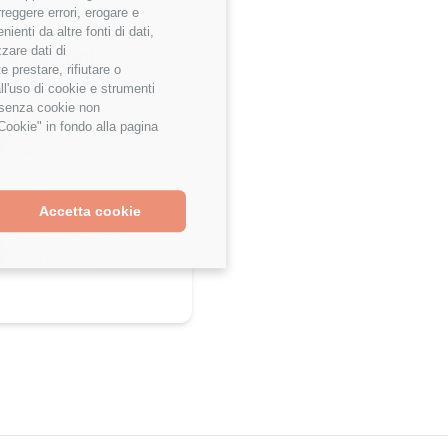
rreggere errori, erogare e
enti da altre fonti di dati,
zzare dati di
formazioni
 prestare, rifiutare o
ll'uso di cookie e strumenti
e senza cookie non
Livello di esperienza
Cookie" in fondo alla pagina
Middle
Accetta cookie
Modalità di lavoro
Full-Remote