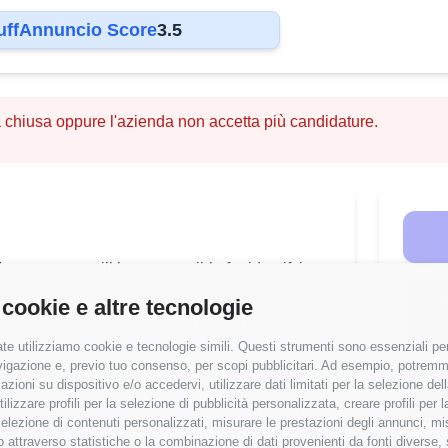
uffAnnuncio Score
3.5
a chiusa oppure l'azienda non accetta più candidature.
nager, you will be responsible for identifying,
ing new sales leads to support the growth of
G
 cookie e altre tecnologie
gh the partnership motion. You will work
te utilizziamo cookie e tecnologie simili. Questi strumenti sono essenziali per 
and marketing teams to develop and execute
navigazione e, previo tuo consenso, per scopi pubblicitari. Ad esempio, potremmo 
ur customer base and meet revenue targets. The
azioni su dispositivo e/o accedervi, utilizzare dati limitati per la selezione della
tilizzare profili per la selezione di pubblicità personalizzata, creare profili per
e excellent communication skills, the ability to
a selezione di contenuti personalizzati, misurare le prestazioni degli annunci, mi
 a strong desire to succeed in a fast-paced,
 attraverso statistiche o la combinazione di dati provenienti da fonti diverse, 