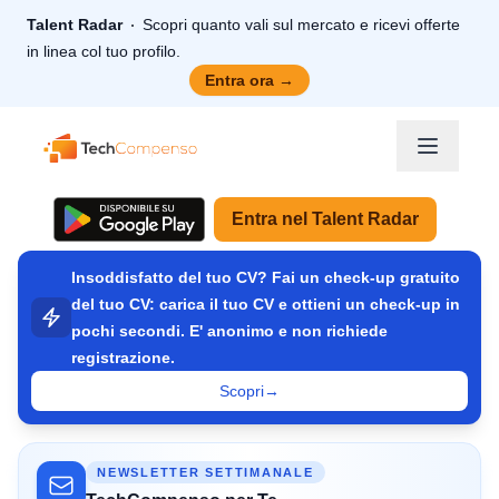
Talent Radar
Scopri quanto vali sul mercato e ricevi offerte
in linea col tuo profilo.
Entra ora
→
TechCompenso
Entra nel Talent Radar
Insoddisfatto del tuo CV? Fai un check-up gratuito
del tuo CV: carica il tuo CV e ottieni un check-up in
pochi secondi. E' anonimo e non richiede
registrazione.
Scopri
→
NEWSLETTER SETTIMANALE