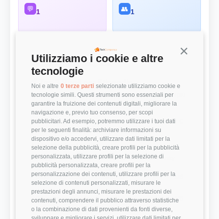
💬
👥
1
1
Continua s
Utilizziamo i cookie e altre
Panoramica Rapida
tecnologie
💰 Top 3 Ruoli per Stipendio
Noi e altre
0 terze parti
selezionate utilizziamo cookie e
tecnologie simili. Questi strumenti sono essenziali per
Retribuzioni annuali lorde (RAL) medie per le posizioni più
remunerate
garantire la fruizione dei contenuti digitali, migliorare la
navigazione e, previo tuo consenso, per scopi
Developer
34.000 €
pubblicitari. Ad esempio, potremmo utilizzare i tuoi dati
per le seguenti finalità: archiviare informazioni su
dispositivo e/o accedervi, utilizzare dati limitati per la
⭐ Valutazioni
selezione della pubblicità, creare profili per la pubblicità
personalizzata, utilizzare profili per la selezione di
Punteggi medi basati sulle recensioni della community
pubblicità personalizzata, creare profili per la
personalizzazione dei contenuti, utilizzare profili per la
Modernità Stack Tecnologico
3/5
selezione di contenuti personalizzati, misurare le
prestazioni degli annunci, misurare le prestazioni dei
Bilanciamento Vita-Lavoro
4/5
contenuti, comprendere il pubblico attraverso statistiche
o la combinazione di dati provenienti da fonti diverse,
sviluppare e migliorare i servizi, utilizzare dati limitati per