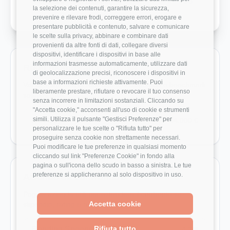
Crescita Professionale
4/5
la selezione dei contenuti, garantire la sicurezza,
prevenire e rilevare frodi, correggere errori, erogare e
presentare pubblicità e contenuto, salvare e comunicare
le scelte sulla privacy, abbinare e combinare dati
provenienti da altre fonti di dati, collegare diversi
dispositivi, identificare i dispositivi in base alle
informazioni trasmesse automaticamente, utilizzare dati
Ruoli monitorati in Advise
di geolocalizzazione precisi, riconoscere i dispositivi in
base a informazioni richieste attivamente. Puoi
Vai direttamente ai ruoli con dati disponibili e benchmark
liberamente prestare, rifiutare o revocare il tuo consenso
salariali reali.
senza incorrere in limitazioni sostanziali. Cliccando su
"Accetta cookie," acconsenti all'uso di cookie e strumenti
simili. Utilizza il pulsante "Gestisci Preferenze" per
Developer
34.000 €
personalizzare le tue scelte o "Rifiuta tutto" per
proseguire senza cookie non strettamente necessari.
Puoi modificare le tue preferenze in qualsiasi momento
cliccando sul link "Preferenze Cookie" in fondo alla
pagina o sull'icona dello scudo in basso a sinistra. Le tue
preferenze si applicheranno al solo dispositivo in uso.
Aziende da confrontare
Pagine azienda utili per estendere il confronto su
Accetta cookie
stipendio, rating e recensioni.
Rifiuta tutto
Bending Spoons
4.7/5