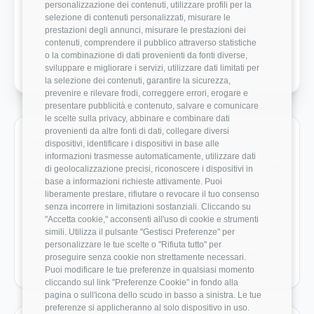
personalizzazione dei contenuti, utilizzare profili per la
selezione di contenuti personalizzati, misurare le
Bilanciamento Vita-Lavoro
5/5
prestazioni degli annunci, misurare le prestazioni dei
contenuti, comprendere il pubblico attraverso statistiche
Crescita Professionale
4.5/5
o la combinazione di dati provenienti da fonti diverse,
sviluppare e migliorare i servizi, utilizzare dati limitati per
la selezione dei contenuti, garantire la sicurezza,
prevenire e rilevare frodi, correggere errori, erogare e
presentare pubblicità e contenuto, salvare e comunicare
le scelte sulla privacy, abbinare e combinare dati
provenienti da altre fonti di dati, collegare diversi
Ruoli monitorati in BID Company
dispositivi, identificare i dispositivi in base alle
informazioni trasmesse automaticamente, utilizzare dati
Vai direttamente ai ruoli con dati disponibili e benchmark
di geolocalizzazione precisi, riconoscere i dispositivi in
salariali reali.
base a informazioni richieste attivamente. Puoi
liberamente prestare, rifiutare o revocare il tuo consenso
senza incorrere in limitazioni sostanziali. Cliccando su
Data Engineer
27.000 €
"Accetta cookie," acconsenti all'uso di cookie e strumenti
simili. Utilizza il pulsante "Gestisci Preferenze" per
personalizzare le tue scelte o "Rifiuta tutto" per
Systems Administrator
45.000 €
proseguire senza cookie non strettamente necessari.
Puoi modificare le tue preferenze in qualsiasi momento
cliccando sul link "Preferenze Cookie" in fondo alla
pagina o sull'icona dello scudo in basso a sinistra. Le tue
preferenze si applicheranno al solo dispositivo in uso.