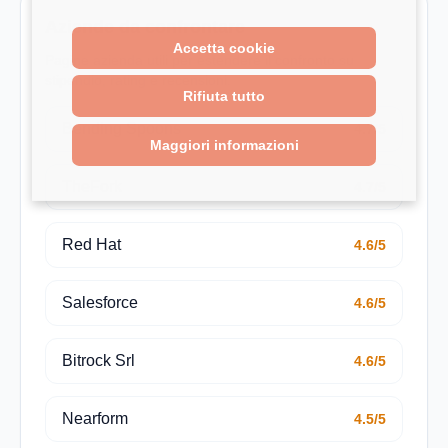
Aziende da confrontare
Accetta cookie
Pagine azienda utili per estendere il confronto su
stipendio, rating e recensioni.
Rifiuta tutto
Bending Spoons
4.7/5
Maggiori informazioni
TheFork
4.7/5
Red Hat
4.6/5
Salesforce
4.6/5
Bitrock Srl
4.6/5
Nearform
4.5/5