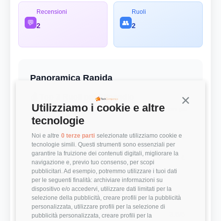
Recensioni
Ruoli
💬
👥
2
2
Panoramica Rapida
💰 Top 3 Ruoli per Stipendio
Continua s
Utilizziamo i cookie e altre
Retribuzioni annuali lorde (RAL) medie per le posizioni più
remunerate
tecnologie
Noi e altre
0 terze parti
selezionate utilizziamo cookie e
Data Engineer
27.000 €
tecnologie simili. Questi strumenti sono essenziali per
garantire la fruizione dei contenuti digitali, migliorare la
Systems Administrator
45.000 €
navigazione e, previo tuo consenso, per scopi
pubblicitari. Ad esempio, potremmo utilizzare i tuoi dati
per le seguenti finalità: archiviare informazioni su
⭐ Valutazioni
dispositivo e/o accedervi, utilizzare dati limitati per la
Punteggi medi basati sulle recensioni della community
selezione della pubblicità, creare profili per la pubblicità
personalizzata, utilizzare profili per la selezione di
Modernità Stack Tecnologico
3.5/5
pubblicità personalizzata, creare profili per la