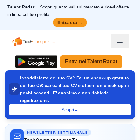
Talent Radar
Scopri quanto vali sul mercato e ricevi offerte
in linea col tuo profilo.
Entra ora
→
TechCompenso
Entra nel Talent Radar
Insoddisfatto del tuo CV? Fai un check-up gratuito
del tuo CV: carica il tuo CV e ottieni un check-up in
pochi secondi. E' anonimo e non richiede
registrazione.
Scopri
→
NEWSLETTER SETTIMANALE