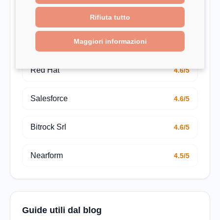
Bending Spoons
4.7/5
Rifiuta tutto
Maggiori informazioni
TheFork
4.7/5
Red Hat
4.6/5
Salesforce
4.6/5
Bitrock Srl
4.6/5
Nearform
4.5/5
Guide utili dal blog