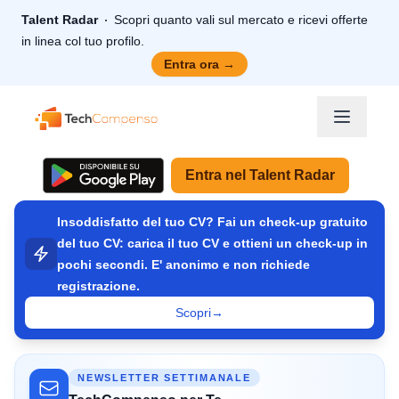
Talent Radar
Scopri quanto vali sul mercato e ricevi offerte
in linea col tuo profilo.
Entra ora
→
TechCompenso
Entra nel Talent Radar
Insoddisfatto del tuo CV? Fai un check-up gratuito
del tuo CV: carica il tuo CV e ottieni un check-up in
pochi secondi. E' anonimo e non richiede
registrazione.
Scopri
→
NEWSLETTER SETTIMANALE