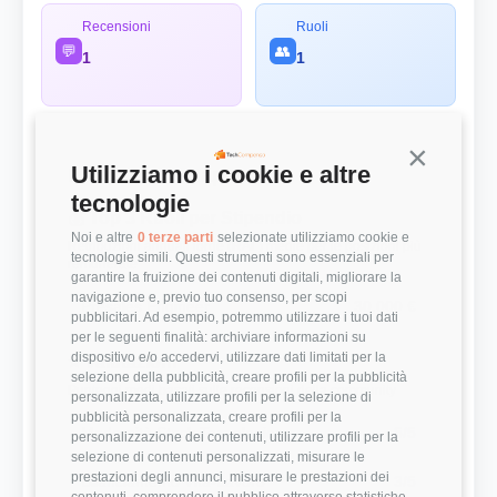
Recensioni
Ruoli
💬
👥
1
1
Continua s
Utilizziamo i cookie e altre
Panoramica Rapida
tecnologie
💰 Top 3 Ruoli per Stipendio
Noi e altre
0 terze parti
selezionate utilizziamo cookie e
Retribuzioni annuali lorde (RAL) medie per le posizioni più
tecnologie simili. Questi strumenti sono essenziali per
remunerate
garantire la fruizione dei contenuti digitali, migliorare la
navigazione e, previo tuo consenso, per scopi
Presales Engineer
30.000 €
pubblicitari. Ad esempio, potremmo utilizzare i tuoi dati
per le seguenti finalità: archiviare informazioni su
dispositivo e/o accedervi, utilizzare dati limitati per la
⭐ Valutazioni
selezione della pubblicità, creare profili per la pubblicità
Punteggi medi basati sulle recensioni della community
personalizzata, utilizzare profili per la selezione di
pubblicità personalizzata, creare profili per la
Modernità Stack Tecnologico
5/5
personalizzazione dei contenuti, utilizzare profili per la
selezione di contenuti personalizzati, misurare le
prestazioni degli annunci, misurare le prestazioni dei
Bilanciamento Vita-Lavoro
3/5
contenuti, comprendere il pubblico attraverso statistiche