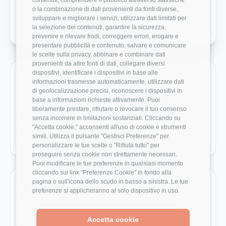
o la combinazione di dati provenienti da fonti diverse,
Crescita Professionale
1/5
sviluppare e migliorare i servizi, utilizzare dati limitati per
la selezione dei contenuti, garantire la sicurezza,
prevenire e rilevare frodi, correggere errori, erogare e
presentare pubblicità e contenuto, salvare e comunicare
le scelte sulla privacy, abbinare e combinare dati
provenienti da altre fonti di dati, collegare diversi
dispositivi, identificare i dispositivi in base alle
Ruoli monitorati in Boston Scientific
informazioni trasmesse automaticamente, utilizzare dati
di geolocalizzazione precisi, riconoscere i dispositivi in
Vai direttamente ai ruoli con dati disponibili e benchmark
base a informazioni richieste attivamente. Puoi
salariali reali.
liberamente prestare, rifiutare o revocare il tuo consenso
senza incorrere in limitazioni sostanziali. Cliccando su
"Accetta cookie," acconsenti all'uso di cookie e strumenti
Presales Engineer
30.000 €
simili. Utilizza il pulsante "Gestisci Preferenze" per
personalizzare le tue scelte o "Rifiuta tutto" per
proseguire senza cookie non strettamente necessari.
Puoi modificare le tue preferenze in qualsiasi momento
cliccando sul link "Preferenze Cookie" in fondo alla
pagina o sull'icona dello scudo in basso a sinistra. Le tue
Aziende da confrontare
preferenze si applicheranno al solo dispositivo in uso.
Pagine azienda utili per estendere il confronto su
stipendio, rating e recensioni.
Accetta cookie