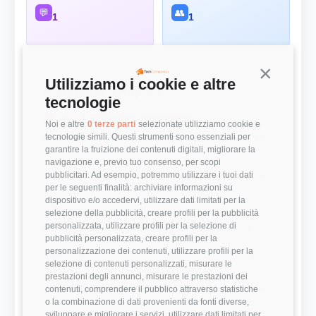
💬
👥
1
1
Continua s
Utilizziamo i cookie e altre
Panoramica Rapida
tecnologie
💰 Top 3 Ruoli per Stipendio
Noi e altre
0 terze parti
selezionate utilizziamo cookie e
tecnologie simili. Questi strumenti sono essenziali per
Retribuzioni annuali lorde (RAL) medie per le posizioni più
remunerate
garantire la fruizione dei contenuti digitali, migliorare la
navigazione e, previo tuo consenso, per scopi
Project Manager
35.000 €
pubblicitari. Ad esempio, potremmo utilizzare i tuoi dati
per le seguenti finalità: archiviare informazioni su
dispositivo e/o accedervi, utilizzare dati limitati per la
⭐ Valutazioni
selezione della pubblicità, creare profili per la pubblicità
personalizzata, utilizzare profili per la selezione di
Punteggi medi basati sulle recensioni della community
pubblicità personalizzata, creare profili per la
personalizzazione dei contenuti, utilizzare profili per la
Modernità Stack Tecnologico
2/5
selezione di contenuti personalizzati, misurare le
prestazioni degli annunci, misurare le prestazioni dei
Bilanciamento Vita-Lavoro
5/5
contenuti, comprendere il pubblico attraverso statistiche
o la combinazione di dati provenienti da fonti diverse,
sviluppare e migliorare i servizi, utilizzare dati limitati per