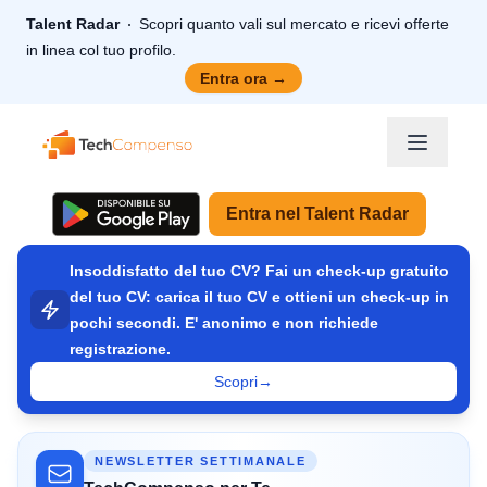
Talent Radar
Scopri quanto vali sul mercato e ricevi offerte
in linea col tuo profilo.
Entra ora
→
TechCompenso
Entra nel Talent Radar
Insoddisfatto del tuo CV? Fai un check-up gratuito
del tuo CV: carica il tuo CV e ottieni un check-up in
pochi secondi. E' anonimo e non richiede
registrazione.
Scopri
→
NEWSLETTER SETTIMANALE