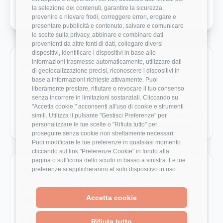
Crescita Professionale
1/5
la selezione dei contenuti, garantire la sicurezza,
prevenire e rilevare frodi, correggere errori, erogare e
presentare pubblicità e contenuto, salvare e comunicare
le scelte sulla privacy, abbinare e combinare dati
provenienti da altre fonti di dati, collegare diversi
dispositivi, identificare i dispositivi in base alle
informazioni trasmesse automaticamente, utilizzare dati
Ruoli monitorati in Deda
di geolocalizzazione precisi, riconoscere i dispositivi in
base a informazioni richieste attivamente. Puoi
Vai direttamente ai ruoli con dati disponibili e benchmark
liberamente prestare, rifiutare o revocare il tuo consenso
salariali reali.
senza incorrere in limitazioni sostanziali. Cliccando su
"Accetta cookie," acconsenti all'uso di cookie e strumenti
simili. Utilizza il pulsante "Gestisci Preferenze" per
Project Manager
35.000 €
personalizzare le tue scelte o "Rifiuta tutto" per
proseguire senza cookie non strettamente necessari.
Puoi modificare le tue preferenze in qualsiasi momento
cliccando sul link "Preferenze Cookie" in fondo alla
pagina o sull'icona dello scudo in basso a sinistra. Le tue
preferenze si applicheranno al solo dispositivo in uso.
Aziende da confrontare
Pagine azienda utili per estendere il confronto su
Accetta cookie
stipendio, rating e recensioni.
Rifiuta tutto
Bending Spoons
4.7/5