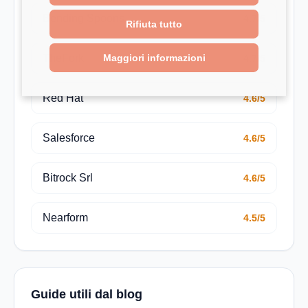
Bending Spoons
4.7/5
Rifiuta tutto
Maggiori informazioni
TheFork
4.7/5
Red Hat
4.6/5
Salesforce
4.6/5
Bitrock Srl
4.6/5
Nearform
4.5/5
Guide utili dal blog