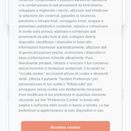
o la combinazione di dati provenienti da fonti diverse,
Crescita Professionale
3/5
sviluppare e migliorare i servizi, utilizzare dati limitati per
la selezione dei contenuti, garantire la sicurezza,
prevenire e rilevare frodi, correggere errori, erogare e
presentare pubblicità e contenuto, salvare e comunicare
le scelte sulla privacy, abbinare e combinare dati
provenienti da altre fonti di dati, collegare diversi
dispositivi, identificare i dispositivi in base alle
Ruoli monitorati in Dedagroup Stealth
informazioni trasmesse automaticamente, utilizzare dati
di geolocalizzazione precisi, riconoscere i dispositivi in
Vai direttamente ai ruoli con dati disponibili e benchmark
base a informazioni richieste attivamente. Puoi
salariali reali.
liberamente prestare, rifiutare o revocare il tuo consenso
senza incorrere in limitazioni sostanziali. Cliccando su
"Accetta cookie," acconsenti all'uso di cookie e strumenti
Developer
38.500 €
simili. Utilizza il pulsante "Gestisci Preferenze" per
personalizzare le tue scelte o "Rifiuta tutto" per
proseguire senza cookie non strettamente necessari.
Puoi modificare le tue preferenze in qualsiasi momento
cliccando sul link "Preferenze Cookie" in fondo alla
pagina o sull'icona dello scudo in basso a sinistra. Le tue
Aziende da confrontare
preferenze si applicheranno al solo dispositivo in uso.
Pagine azienda utili per estendere il confronto su
stipendio, rating e recensioni.
Accetta cookie