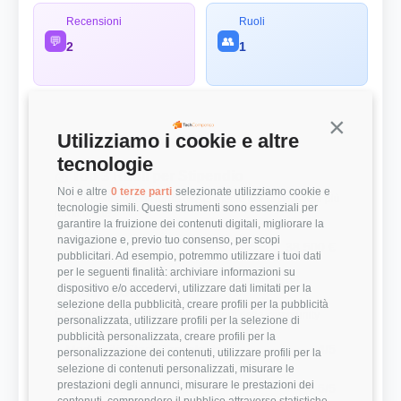
Recensioni
Ruoli
💬
👥
2
1
Continua s
Utilizziamo i cookie e altre
Panoramica Rapida
tecnologie
💰 Top 3 Ruoli per Stipendio
Noi e altre
0 terze parti
selezionate utilizziamo cookie e
Retribuzioni annuali lorde (RAL) medie per le posizioni più
tecnologie simili. Questi strumenti sono essenziali per
remunerate
garantire la fruizione dei contenuti digitali, migliorare la
navigazione e, previo tuo consenso, per scopi
Developer
38.500 €
pubblicitari. Ad esempio, potremmo utilizzare i tuoi dati
per le seguenti finalità: archiviare informazioni su
dispositivo e/o accedervi, utilizzare dati limitati per la
⭐ Valutazioni
selezione della pubblicità, creare profili per la pubblicità
Punteggi medi basati sulle recensioni della community
personalizzata, utilizzare profili per la selezione di
pubblicità personalizzata, creare profili per la
Modernità Stack Tecnologico
4/5
personalizzazione dei contenuti, utilizzare profili per la
selezione di contenuti personalizzati, misurare le
prestazioni degli annunci, misurare le prestazioni dei
Bilanciamento Vita-Lavoro
5/5
contenuti, comprendere il pubblico attraverso statistiche