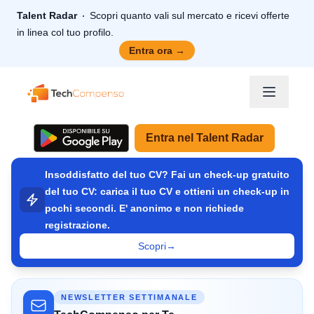
Talent Radar
Scopri quanto vali sul mercato e ricevi offerte
in linea col tuo profilo.
Entra ora
→
TechCompenso
Entra nel Talent Radar
Insoddisfatto del tuo CV? Fai un check-up gratuito
del tuo CV: carica il tuo CV e ottieni un check-up in
pochi secondi. E' anonimo e non richiede
registrazione.
Scopri
→
NEWSLETTER SETTIMANALE