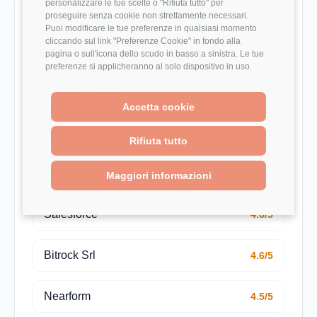
personalizzare le tue scelte o "Rifiuta tutto" per
proseguire senza cookie non strettamente necessari.
Aziende da confrontare
Puoi modificare le tue preferenze in qualsiasi momento
cliccando sul link "Preferenze Cookie" in fondo alla
Pagine azienda utili per estendere il confronto su
pagina o sull'icona dello scudo in basso a sinistra. Le tue
stipendio, rating e recensioni.
preferenze si applicheranno al solo dispositivo in uso.
Bending Spoons
4.7/5
Accetta cookie
TheFork
4.7/5
Rifiuta tutto
Red Hat
4.6/5
Maggiori informazioni
Salesforce
4.6/5
Bitrock Srl
4.6/5
Nearform
4.5/5