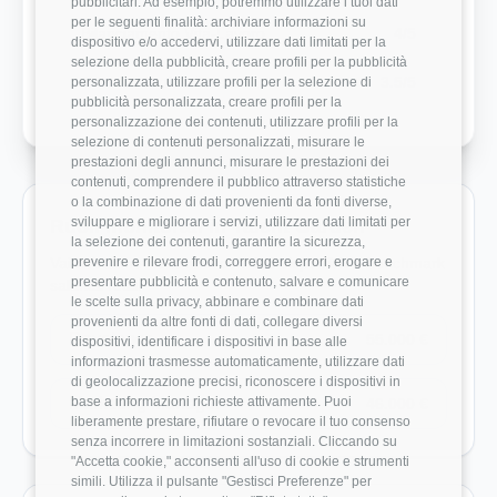
pubblicitari. Ad esempio, potremmo utilizzare i tuoi dati
per le seguenti finalità: archiviare informazioni su
Bilanciamento Vita-Lavoro
4/5
dispositivo e/o accedervi, utilizzare dati limitati per la
selezione della pubblicità, creare profili per la pubblicità
Crescita Professionale
3.5/5
personalizzata, utilizzare profili per la selezione di
pubblicità personalizzata, creare profili per la
personalizzazione dei contenuti, utilizzare profili per la
selezione di contenuti personalizzati, misurare le
prestazioni degli annunci, misurare le prestazioni dei
contenuti, comprendere il pubblico attraverso statistiche
o la combinazione di dati provenienti da fonti diverse,
sviluppare e migliorare i servizi, utilizzare dati limitati per
Ruoli monitorati in Talent Garden
la selezione dei contenuti, garantire la sicurezza,
prevenire e rilevare frodi, correggere errori, erogare e
Vai direttamente ai ruoli con dati disponibili e benchmark
presentare pubblicità e contenuto, salvare e comunicare
salariali reali.
le scelte sulla privacy, abbinare e combinare dati
provenienti da altre fonti di dati, collegare diversi
Developer
55.000 €
dispositivi, identificare i dispositivi in base alle
informazioni trasmesse automaticamente, utilizzare dati
di geolocalizzazione precisi, riconoscere i dispositivi in
base a informazioni richieste attivamente. Puoi
Marketing Manager
46.000 €
liberamente prestare, rifiutare o revocare il tuo consenso
senza incorrere in limitazioni sostanziali. Cliccando su
"Accetta cookie," acconsenti all'uso di cookie e strumenti
simili. Utilizza il pulsante "Gestisci Preferenze" per