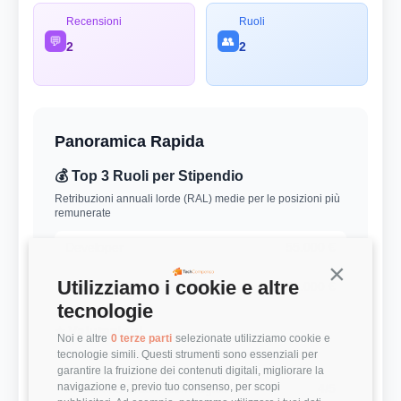
Recensioni
Ruoli
💬
👥
2
2
Panoramica Rapida
💰 Top 3 Ruoli per Stipendio
Retribuzioni annuali lorde (RAL) medie per le posizioni più
remunerate
Developer
55.000 €
Continua s
Utilizziamo i cookie e altre
Marketing Manager
46.000 €
tecnologie
⭐ Valutazioni
Noi e altre
0 terze parti
selezionate utilizziamo cookie e
tecnologie simili. Questi strumenti sono essenziali per
Punteggi medi basati sulle recensioni della community
garantire la fruizione dei contenuti digitali, migliorare la
navigazione e, previo tuo consenso, per scopi
Modernità Stack Tecnologico
4/5