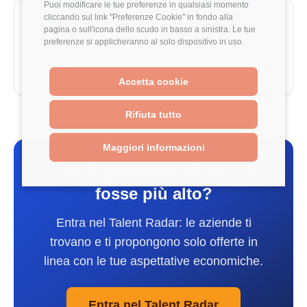
Puoi modificare le tue preferenze in qualsiasi momento
cliccando sul link "Preferenze Cookie" in fondo alla
Effetto Smart-Working
pagina o sull'icona dello scudo in basso a sinistra. Le tue
Quanto risparmi lavorando da casa
preferenze si applicheranno al solo dispositivo in uso.
Calcola ora →
Accetta cookie
Rifiuta tutto
Maggiori informazioni
E se il prossimo stipendio
fosse più alto?
Entra nel Talent Radar: le aziende ti
trovano e ti propongono solo offerte in
linea con le tue aspettative economiche.
Entra nel Talent Radar