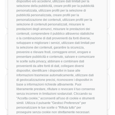
Comparazione Stipendi
dispositivo e/o accedervi, utilizzare dati limitati per la
selezione della pubblicità, creare profili per la pubblicità
Scopri se sei sopra o sotto la media di mercato
personalizzata, utilizzare profili per la selezione di
pubblicità personalizzata, creare profili per la
Calcola ora →
personalizzazione dei contenuti, utilizzare profili per la
selezione di contenuti personalizzati, misurare le
prestazioni degli annunci, misurare le prestazioni dei
contenuti, comprendere il pubblico attraverso statistiche
o la combinazione di dati provenienti da fonti diverse,
Calcolo Stipendio Netto
sviluppare e migliorare i servizi, utilizzare dati limitati per
la selezione dei contenuti, garantire la sicurezza,
Dal lordo al netto in pochi click
prevenire e rilevare frodi, correggere errori, erogare e
presentare pubblicità e contenuto, salvare e comunicare
Calcola ora →
le scelte sulla privacy, abbinare e combinare dati
provenienti da altre fonti di dati, collegare diversi
dispositivi, identificare i dispositivi in base alle
informazioni trasmesse automaticamente, utilizzare dati
di geolocalizzazione precisi, riconoscere i dispositivi in
Valuta Offerta di Lavoro
base a informazioni richieste attivamente. Puoi
Capisci se un'offerta è davvero competitiva
liberamente prestare, rifiutare o revocare il tuo consenso
senza incorrere in limitazioni sostanziali. Cliccando su
"Accetta cookie," acconsenti all'uso di cookie e strumenti
Calcola ora →
simili. Utilizza il pulsante "Gestisci Preferenze" per
personalizzare le tue scelte o "Rifiuta tutto" per
proseguire senza cookie non strettamente necessari.