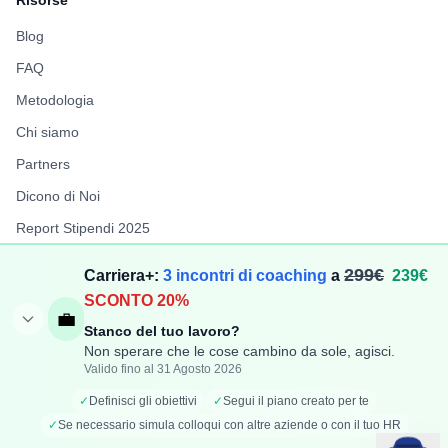
Risorse
Blog
FAQ
Metodologia
Chi siamo
Partners
Dicono di Noi
Report Stipendi 2025
FuffAnnuncio
299€
Carriera+:
3 incontri di coaching
a
239€
LiberiPro
SCONTO 20%
💼
Stanco del tuo lavoro?
Non sperare che le cose cambino da sole, agisci.
Valido fino al 31 Agosto 2026
©
2026
TechCompenso. Tutti i diritti riservati. | P.IVA:
✓
Definisci gli obiettivi
✓
Segui il piano creato per te
IT17417781006
✓
Se necessario simula colloqui con altre aziende o con il tuo HR
Privacy Policy
Cookie Policy