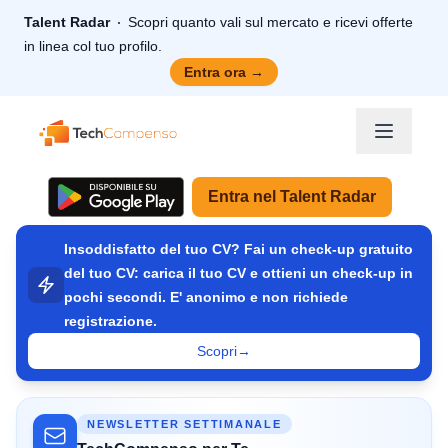
Talent Radar
Scopri quanto vali sul mercato e ricevi offerte
in linea col tuo profilo.
Entra ora
→
TechCompenso
Entra nel Talent Radar
Insoddisfatto del tuo CV? Fai un check-up gratuito
del tuo CV: carica il tuo CV e ottieni un check-up in
pochi secondi. E' anonimo e non richiede
registrazione.
Scopri
→
NEWSLETTER SETTIMANALE