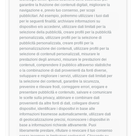
garantire la fruizione dei contenuti digitali, migliorare la
38,285 €
navigazione e, previo tuo consenso, per scopi
pubblicitari. Ad esempio, potremmo utilizzare i tuoi dati
Questo stipendio è al
31
° percentile
per le seguenti finalità: archiviare informazioni su
-18.03% rispetto alla media
dispositivo e/o accedervi, utilizzare dati limitati per la
selezione della pubblicità, creare profili per la pubblicità
personalizzata, utilizzare profili per la selezione di
pubblicità personalizzata, creare profili per la
Statistiche
personalizzazione dei contenuti, utilizzare profili per la
selezione di contenuti personalizzati, misurare le
Campione
prestazioni degli annunci, misurare le prestazioni dei
contenuti, comprendere il pubblico attraverso statistiche
838 stipendi
o la combinazione di dati provenienti da fonti diverse,
sviluppare e migliorare i servizi, utilizzare dati limitati per
la selezione dei contenuti, garantire la sicurezza,
prevenire e rilevare frodi, correggere errori, erogare e
Esperienza
presentare pubblicità e contenuto, salvare e comunicare
1-3 anni
le scelte sulla privacy, abbinare e combinare dati
provenienti da altre fonti di dati, collegare diversi
dispositivi, identificare i dispositivi in base alle
informazioni trasmesse automaticamente, utilizzare dati
di geolocalizzazione precisi, riconoscere i dispositivi in
base a informazioni richieste attivamente. Puoi
Vuoi comparare il tuo
liberamente prestare, rifiutare o revocare il tuo consenso
senza incorrere in limitazioni sostanziali. Cliccando su