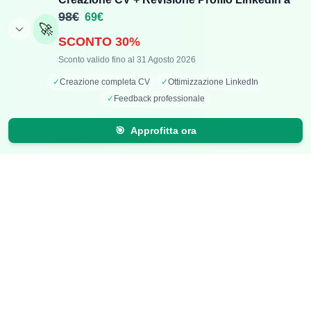
Aggiungi Compenso
Osservatorio Stipendi
98€
69€
🚀
Stipendi Dipendenti
Classifica Ruoli
SCONTO 30%
Fatturati Partite IVA
Classifica Aziende
Sconto valido fino al 31 Agosto 2026
Mappa Stipendi Italia
✓
Creazione completa CV
✓
Ottimizzazione LinkedIn
✓
Feedback professionale
Carriera
Calcolatori
🎯
Approfitta ora
Offerte di lavoro
Comparazione Stipendi
Talent Radar
Calcolo Stipendio Netto
Creazione Curriculum
Valuta Offerta di Lavoro
Carriera+
Calcolo Inflazione
Effetto Smart-Working
Risparmio Luce e Gas