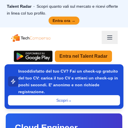
Talent Radar
Scopri quanto vali sul mercato e ricevi offerte
in linea col tuo profilo.
Entra ora
→
TechCompenso
Entra nel Talent Radar
Insoddisfatto del tuo CV? Fai un check-up gratuito
del tuo CV: carica il tuo CV e ottieni un check-up in
pochi secondi. E' anonimo e non richiede
registrazione.
Scopri
→
Cloud Engineer