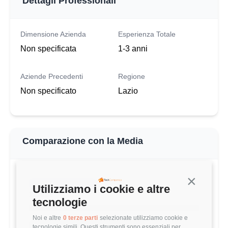
Dettagli Professionali
Dimensione Azienda
Esperienza Totale
Non specificata
1-3 anni
Aziende Precedenti
Regione
Non specificato
Lazio
Comparazione con la Media
Continua s
QUESTO STIPENDIO
Utilizziamo i cookie e altre
31.382 €
tecnologie
Noi e altre
0 terze parti
selezionate utilizziamo cookie e
MEDIA CLOUD ENGINEER (1-3 ANNI)
tecnologie simili. Questi strumenti sono essenziali per