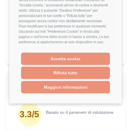
stipendio?
"Accetta cookie," acconsenti all'uso di cookie e strumenti
simili. Utilizza il pulsante "Gestisci Preferenze" per
Scopri come il tuo stipendio si posiziona
personalizzare le tue scelte o "Rifiuta tutto" per
rispetto al mercato con analisi
proseguire senza cookie non strettamente necessari.
dettagliate per ruolo, esperienza e
Puoi modificare le tue preferenze in qualsiasi momento
località.
cliccando sul link "Preferenze Cookie" in fondo alla
pagina o sull'icona dello scudo in basso a sinistra. Le tue
Vai al comparatore completo
preferenze si applicheranno al solo dispositivo in uso.
Accetta cookie
Rifiuta tutto
Valutazione complessiva Accenture di
questo utente
Maggiori informazioni
3.3/5
Basato su 4 parametri di valutazione