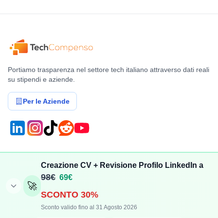
Portiamo trasparenza nel settore tech italiano attraverso dati reali
su stipendi e aziende.
Per le Aziende
Compensi
Stipendi
Creazione CV + Revisione Profilo LinkedIn a
Aggiungi Compenso
Osservatorio Stipendi
98€
69€
🚀
Stipendi Dipendenti
Classifica Ruoli
SCONTO 30%
Fatturati Partite IVA
Classifica Aziende
Sconto valido fino al 31 Agosto 2026