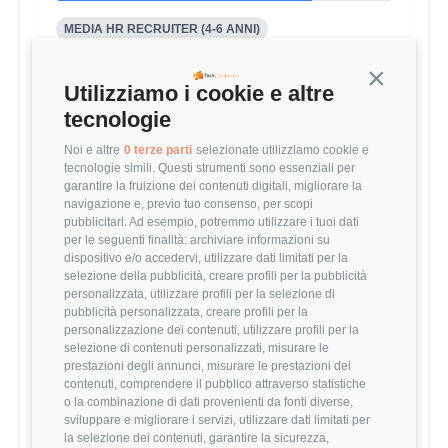
MEDIA HR RECRUITER (4-6 ANNI)
30,863 €
Continua s
Utilizziamo i cookie e altre
Questo stipendio è al
3
° percentile
tecnologie
-23.86% rispetto alla media
Noi e altre
0 terze parti
selezionate utilizziamo cookie e
tecnologie simili. Questi strumenti sono essenziali per
Statistiche
garantire la fruizione dei contenuti digitali, migliorare la
navigazione e, previo tuo consenso, per scopi
pubblicitari. Ad esempio, potremmo utilizzare i tuoi dati
Campione
per le seguenti finalità: archiviare informazioni su
404 stipendi
dispositivo e/o accedervi, utilizzare dati limitati per la
selezione della pubblicità, creare profili per la pubblicità
personalizzata, utilizzare profili per la selezione di
pubblicità personalizzata, creare profili per la
Esperienza
personalizzazione dei contenuti, utilizzare profili per la
selezione di contenuti personalizzati, misurare le
4-6 anni
prestazioni degli annunci, misurare le prestazioni dei
contenuti, comprendere il pubblico attraverso statistiche
o la combinazione di dati provenienti da fonti diverse,
sviluppare e migliorare i servizi, utilizzare dati limitati per
la selezione dei contenuti, garantire la sicurezza,