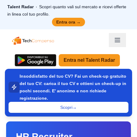
Talent Radar
Scopri quanto vali sul mercato e ricevi offerte
in linea col tuo profilo.
Entra ora
→
TechCompenso
Entra nel Talent Radar
Insoddisfatto del tuo CV? Fai un check-up gratuito
del tuo CV: carica il tuo CV e ottieni un check-up in
pochi secondi. E' anonimo e non richiede
registrazione.
Scopri
→
HR Recruiter