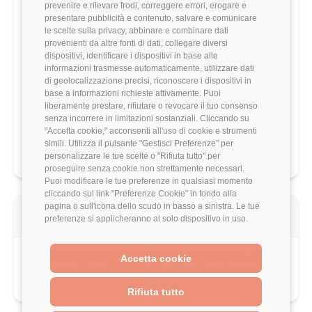
prevenire e rilevare frodi, correggere errori, erogare e
Vuoi comparare il tuo
presentare pubblicità e contenuto, salvare e comunicare
stipendio?
le scelte sulla privacy, abbinare e combinare dati
provenienti da altre fonti di dati, collegare diversi
Scopri come il tuo stipendio si posiziona
dispositivi, identificare i dispositivi in base alle
rispetto al mercato con analisi
informazioni trasmesse automaticamente, utilizzare dati
dettagliate per ruolo, esperienza e
di geolocalizzazione precisi, riconoscere i dispositivi in
località.
base a informazioni richieste attivamente. Puoi
liberamente prestare, rifiutare o revocare il tuo consenso
senza incorrere in limitazioni sostanziali. Cliccando su
Vai al comparatore completo
"Accetta cookie," acconsenti all'uso di cookie e strumenti
simili. Utilizza il pulsante "Gestisci Preferenze" per
personalizzare le tue scelte o "Rifiuta tutto" per
proseguire senza cookie non strettamente necessari.
Puoi modificare le tue preferenze in qualsiasi momento
cliccando sul link "Preferenze Cookie" in fondo alla
pagina o sull'icona dello scudo in basso a sinistra. Le tue
Recensione
preferenze si applicheranno al solo dispositivo in uso.
"Lavorare per una delle Agenzie Big italiane, bonus
Accetta cookie
interessanti ma Ral di base abbastanza basse!"
Rifiuta tutto