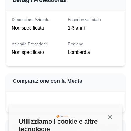
Dettagli Professionali
Dimensione Azienda
Esperienza Totale
Non specificata
1-3 anni
Aziende Precedenti
Regione
Non specificato
Lombardia
Comparazione con la Media
Continua s
Utilizziamo i cookie e altre
Valutazione complessiva Allianz di questo
tecnologie