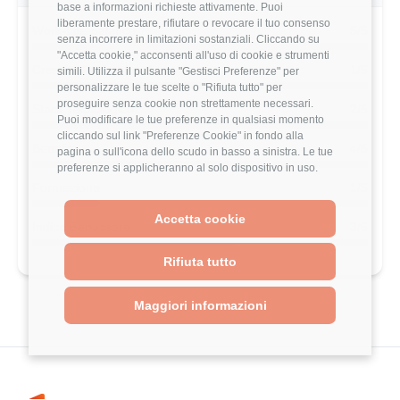
base a informazioni richieste attivamente. Puoi
liberamente prestare, rifiutare o revocare il tuo consenso
Work-Life Balance
5/5
senza incorrere in limitazioni sostanziali. Cliccando su
"Accetta cookie," acconsenti all'uso di cookie e strumenti
Crescita Professionale
1/5
simili. Utilizza il pulsante "Gestisci Preferenze" per
personalizzare le tue scelte o "Rifiuta tutto" per
proseguire senza cookie non strettamente necessari.
Stack Tecnologico
2/5
Puoi modificare le tue preferenze in qualsiasi momento
cliccando sul link "Preferenze Cookie" in fondo alla
Benefits
4/5
pagina o sull'icona dello scudo in basso a sinistra. Le tue
preferenze si applicheranno al solo dispositivo in uso.
Formazione
1/5
Accetta cookie
Indice Benessere
3/5
Rifiuta tutto
Maggiori informazioni