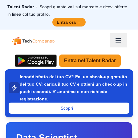
Talent Radar
Scopri quanto vali sul mercato e ricevi offerte
in linea col tuo profilo.
Entra ora
→
TechCompenso
Entra nel Talent Radar
Insoddisfatto del tuo CV? Fai un check-up gratuito
del tuo CV: carica il tuo CV e ottieni un check-up in
pochi secondi. E' anonimo e non richiede
registrazione.
Scopri
→
Data Scientist