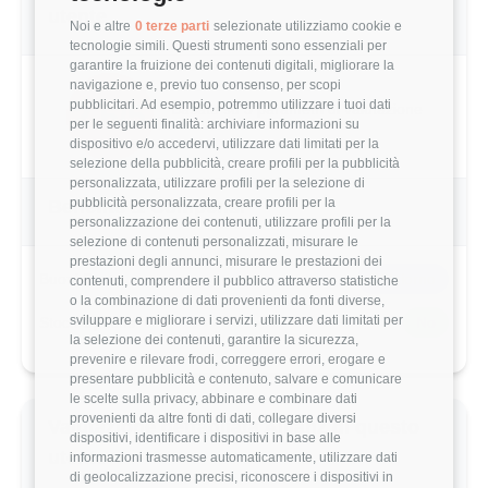
utente
Noi e altre
0 terze parti
selezionate utilizziamo cookie e
tecnologie simili. Questi strumenti sono essenziali per
garantire la fruizione dei contenuti digitali, migliorare la
navigazione e, previo tuo consenso, per scopi
pubblicitari. Ad esempio, potremmo utilizzare i tuoi dati
2.6/5
Basato su 5 parametri di valutazione
per le seguenti finalità: archiviare informazioni su
dispositivo e/o accedervi, utilizzare dati limitati per la
selezione della pubblicità, creare profili per la pubblicità
personalizzata, utilizzare profili per la selezione di
pubblicità personalizzata, creare profili per la
Benefits & Compensi
personalizzazione dei contenuti, utilizzare profili per la
selezione di contenuti personalizzati, misurare le
prestazioni degli annunci, misurare le prestazioni dei
Buoni Pasto
7€/giorno
contenuti, comprendere il pubblico attraverso statistiche
o la combinazione di dati provenienti da fonti diverse,
sviluppare e migliorare i servizi, utilizzare dati limitati per
Stock Options
No
la selezione dei contenuti, garantire la sicurezza,
prevenire e rilevare frodi, correggere errori, erogare e
presentare pubblicità e contenuto, salvare e comunicare
le scelte sulla privacy, abbinare e combinare dati
provenienti da altre fonti di dati, collegare diversi
Valutazione dettagliata Allianz di questo
dispositivi, identificare i dispositivi in base alle
utente
informazioni trasmesse automaticamente, utilizzare dati
di geolocalizzazione precisi, riconoscere i dispositivi in