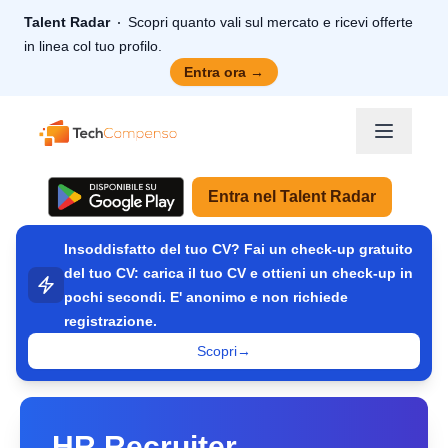
Talent Radar
Scopri quanto vali sul mercato e ricevi offerte
in linea col tuo profilo.
Entra ora
→
TechCompenso
Entra nel Talent Radar
Insoddisfatto del tuo CV? Fai un check-up gratuito
del tuo CV: carica il tuo CV e ottieni un check-up in
pochi secondi. E' anonimo e non richiede
registrazione.
Scopri
→
HR Recruiter