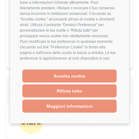
stipendio?
base a informazioni richieste attivamente. Puoi
liberamente prestare, rifiutare o revocare il tuo consenso
Scopri come il tuo stipendio si posiziona
senza incorrere in limitazioni sostanziali. Cliccando su
rispetto al mercato con analisi
"Accetta cookie," acconsenti all'uso di cookie e strumenti
dettagliate per ruolo, esperienza e
simili. Utilizza il pulsante "Gestisci Preferenze" per
località.
personalizzare le tue scelte o "Rifiuta tutto" per
proseguire senza cookie non strettamente necessari.
Puoi modificare le tue preferenze in qualsiasi momento
Vai al comparatore completo
cliccando sul link "Preferenze Cookie" in fondo alla
pagina o sull'icona dello scudo in basso a sinistra. Le tue
preferenze si applicheranno al solo dispositivo in uso.
Accetta cookie
Valutazione complessiva Antal
Rifiuta tutto
International di questo utente
Maggiori informazioni
3.2/5
Basato su 5 parametri di valutazione