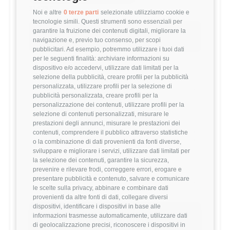
32,178 €
Noi e altre
0 terze parti
selezionate utilizziamo cookie e
tecnologie simili. Questi strumenti sono essenziali per
garantire la fruizione dei contenuti digitali, migliorare la
Questo stipendio è al
5
° percentile
navigazione e, previo tuo consenso, per scopi
-31.63% rispetto alla media
pubblicitari. Ad esempio, potremmo utilizzare i tuoi dati
per le seguenti finalità: archiviare informazioni su
dispositivo e/o accedervi, utilizzare dati limitati per la
Statistiche
selezione della pubblicità, creare profili per la pubblicità
personalizzata, utilizzare profili per la selezione di
pubblicità personalizzata, creare profili per la
Campione
personalizzazione dei contenuti, utilizzare profili per la
115 stipendi
selezione di contenuti personalizzati, misurare le
prestazioni degli annunci, misurare le prestazioni dei
contenuti, comprendere il pubblico attraverso statistiche
o la combinazione di dati provenienti da fonti diverse,
Esperienza
sviluppare e migliorare i servizi, utilizzare dati limitati per
la selezione dei contenuti, garantire la sicurezza,
<1 anni
prevenire e rilevare frodi, correggere errori, erogare e
presentare pubblicità e contenuto, salvare e comunicare
le scelte sulla privacy, abbinare e combinare dati
provenienti da altre fonti di dati, collegare diversi
dispositivi, identificare i dispositivi in base alle
informazioni trasmesse automaticamente, utilizzare dati
Vuoi comparare il tuo
di geolocalizzazione precisi, riconoscere i dispositivi in