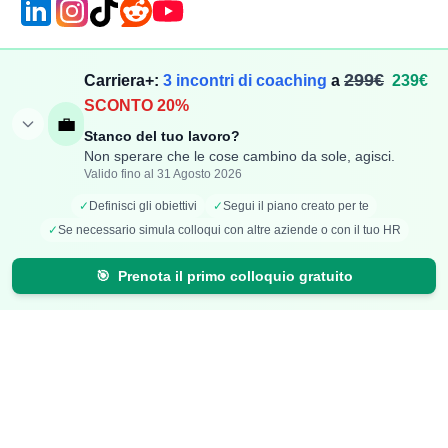
Compensi
Stipendi
299€
Carriera+:
3 incontri di coaching
a
239€
SCONTO 20%
Aggiungi Compenso
Osservatorio Stipendi
💼
Stanco del tuo lavoro?
Stipendi Dipendenti
Classifica Ruoli
Non sperare che le cose cambino da sole, agisci.
Fatturati Partite IVA
Classifica Aziende
Valido fino al 31 Agosto 2026
Mappa Stipendi Italia
✓
Definisci gli obiettivi
✓
Segui il piano creato per te
✓
Se necessario simula colloqui con altre aziende o con il tuo HR
Carriera
Calcolatori
🎯
Prenota il primo colloquio gratuito
Offerte di lavoro
Comparazione Stipendi
Talent Radar
Calcolo Stipendio Netto
Creazione Curriculum
Valuta Offerta di Lavoro
Carriera+
Calcolo Inflazione
Effetto Smart-Working