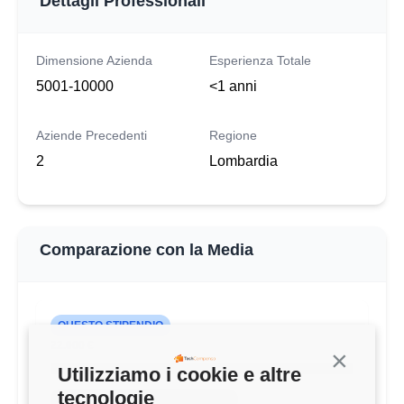
Dettagli Professionali
Dimensione Azienda
Esperienza Totale
5001-10000
<1 anni
Aziende Precedenti
Regione
2
Lombardia
Comparazione con la Media
QUESTO STIPENDIO
22.000 €
Continua s
Utilizziamo i cookie e altre
tecnologie
MEDIA HR RECRUITER (<1 ANNI)