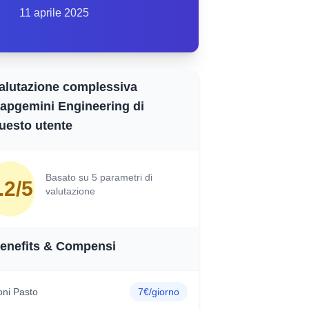
11 aprile 2025
alutazione complessiva
apgemini Engineering di
uesto utente
Basato su 5 parametri di
.2/5
valutazione
enefits & Compensi
ni Pasto
7€/giorno