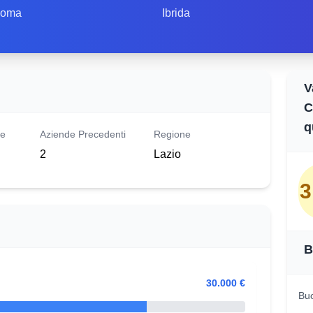
oma
Ibrida
V
C
q
le
Aziende Precedenti
Regione
2
Lazio
3
B
30.000 €
Buo