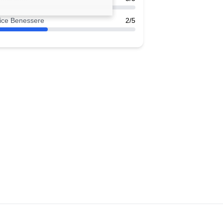
ice Benessere
2/5