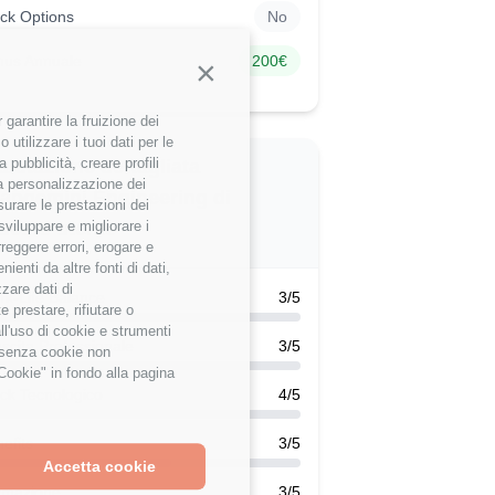
ck Options
No
nus Annuale
200€
Continua senza accettare
garantire la fruizione dei
utilizzare i tuoi dati per le
 pubblicità, creare profili
alutazione dettagliata
 la personalizzazione dei
apgemini Engineering di
surare le prestazioni dei
uesto utente
sviluppare e migliorare i
rreggere errori, erogare e
enti da altre fonti di dati,
zzare dati di
k-Life Balance
3/5
 prestare, rifiutare o
ll'uso di cookie e strumenti
scita Professionale
3/5
e senza cookie non
Cookie" in fondo alla pagina
ck Tecnologico
4/5
efits
3/5
Accetta cookie
rmazione
3/5