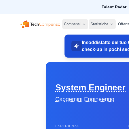
Talent Radar
TechCompenso
Compensi
Statistiche
Offert
Insoddisfatto del tuo 
check-up in pochi sec
System Engineer
Capgemini Engineering
ESPERIENZA
L