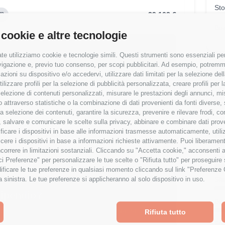
Sto
I)
39,102 €
Bo
 cookie e altre tecnologie
ipendio è al
12
° percentile
te utilizziamo cookie e tecnologie simili. Questi strumenti sono essenziali per 
% rispetto alla media
navigazione e, previo tuo consenso, per scopi pubblicitari. Ad esempio, potremmo 
azioni su dispositivo e/o accedervi, utilizzare dati limitati per la selezione della
V
tilizzare profili per la selezione di pubblicità personalizzata, creare profili per
C
a selezione di contenuti personalizzati, misurare le prestazioni degli annunci, mi
q
 attraverso statistiche o la combinazione di dati provenienti da fonti diverse, 
r la selezione dei contenuti, garantire la sicurezza, prevenire e rilevare frodi, co
Esperienza
 salvare e comunicare le scelte sulla privacy, abbinare e combinare dati proveni
tificare i dispositivi in base alle informazioni trasmesse automaticamente, utili
1-3 anni
Wor
cere i dispositivi in base a informazioni richieste attivamente. Puoi liberamente
orrere in limitazioni sostanziali. Cliccando su "Accetta cookie," acconsenti a
Cre
isci Preferenze" per personalizzare le tue scelte o "Rifiuta tutto" per proseguir
ficare le tue preferenze in qualsiasi momento cliccando sul link "Preferenze 
Sta
a sinistra. Le tue preferenze si applicheranno al solo dispositivo in uso.
tipendio?
Ben
osiziona rispetto al mercato con analisi
Rifiuta tutto
e località.
Fo