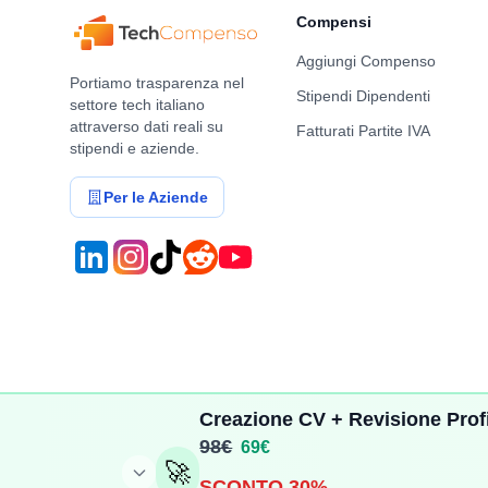
Compensi
Aggiungi Compenso
Portiamo trasparenza nel
Stipendi Dipendenti
settore tech italiano
attraverso dati reali su
Fatturati Partite IVA
stipendi e aziende.
Per le Aziende
Creazione CV + Revisione Profi
98€
69€
©
2026
TechCompenso. Tutti i diritti riservati. | P.IVA: IT17
🚀
SCONTO 30%
Privacy Policy
Cookie Policy