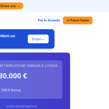
Entra ora
→
Per le Aziende
Talent Radar
ttieni un
Scopri
→
RETRIBUZIONE ANNUALE LORDA
30.000 €
+ 200 € bonus
DATA INSERIMENTO