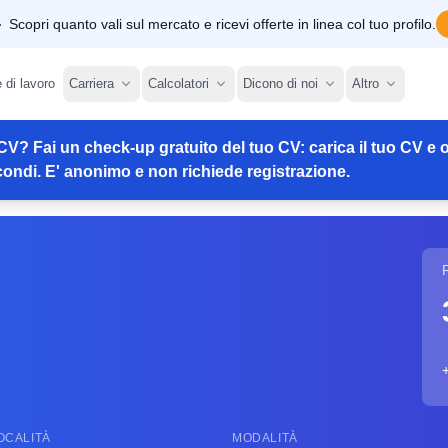
Scopri quanto vali sul mercato e ricevi offerte in linea col tuo profilo.
e di lavoro
Carriera
Calcolatori
Dicono di noi
Altro
CV? Fai un check-up gratuito del tuo CV: carica il tuo CV e o
ondi. E' anonimo e non richiede registrazione.
OCALITÀ
MODALITÀ