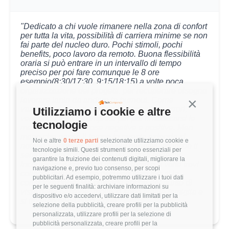
"Dedicato a chi vuole rimanere nella zona di confort
per tutta la vita, possibilità di carriera minime se non
fai parte del nucleo duro. Pochi stimoli, pochi
benefits, poco lavoro da remoto. Buona flessibilità
oraria si può entrare in un intervallo di tempo
preciso per poi fare comunque le 8 ore
esempio(8:30/17:30, 9:15/18:15) a volte poca
organizzazione dei progetti, per recuperare bisogna
lavorare tanto da andare in burnout. Come
Continua s
vantaggio è che si possono commettere errori,
Utilizziamo i cookie e altre
vengono capiti e compresi per poi rimboccarsi le
tecnologie
maniche. Ci sono cose negative e positive. Man
mano che passa il tempo in questa azienda si
Noi e altre
0 terze parti
selezionate utilizziamo cookie e
notano sempre di più i lati più negativi, all’inizio ti
tecnologie simili. Questi strumenti sono essenziali per
sembra tutto rose e fiori. A volte trovi colleghi
garantire la fruizione dei contenuti digitali, migliorare la
incompetenti che sono responsabili e a volte trovi
navigazione e, previo tuo consenso, per scopi
colleghi preparati che non vengono tenuti in
pubblicitari. Ad esempio, potremmo utilizzare i tuoi dati
considerazione. Ma dipende anche dal punto di
per le seguenti finalità: archiviare informazioni su
vista delle persone, molte si sono create famiglia e
dispositivo e/o accedervi, utilizzare dati limitati per la
si trovano bene comunque."
selezione della pubblicità, creare profili per la pubblicità
personalizzata, utilizzare profili per la selezione di
pubblicità personalizzata, creare profili per la