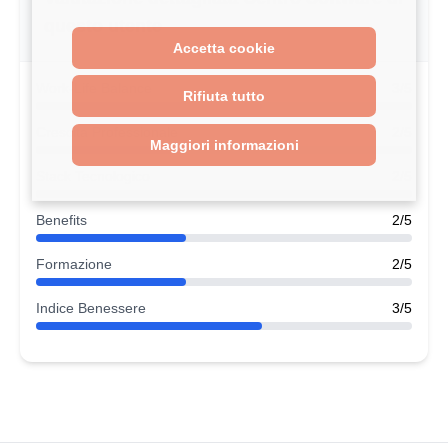
questo utente
Accetta cookie
Work-Life Balance
3/5
Rifiuta tutto
Crescita Professionale
2/5
Maggiori informazioni
Stack Tecnologico
2/5
Benefits
2/5
Formazione
2/5
Indice Benessere
3/5