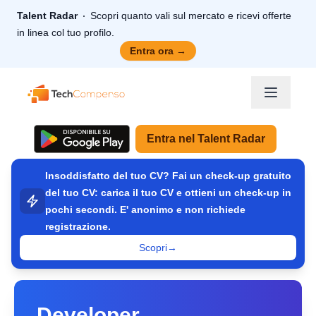
Talent Radar
Scopri quanto vali sul mercato e ricevi offerte
in linea col tuo profilo.
Entra ora
→
TechCompenso
Entra nel Talent Radar
Insoddisfatto del tuo CV? Fai un check-up gratuito
del tuo CV: carica il tuo CV e ottieni un check-up in
pochi secondi. E' anonimo e non richiede
registrazione.
Scopri
→
Developer