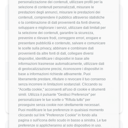
personalizzazione dei contenuti, utilizzare profili per la
selezione di contenuti personalizzati, misurare le
Valutazione complessiva Centro Software
prestazioni degli annunci, misurare le prestazioni dei
contenuti, comprendere il pubblico attraverso statistiche
di questo utente
o la combinazione di dati provenienti da fonti diverse,
sviluppare e migliorare i servizi, utilizzare dati limitati per
la selezione dei contenuti, garantire la sicurezza,
prevenire e rilevare frodi, correggere errori, erogare e
presentare pubblicità e contenuto, salvare e comunicare
2.2/5
Basato su 5 parametri di valutazione
le scelte sulla privacy, abbinare e combinare dati
provenienti da altre fonti di dati, collegare diversi
dispositivi, identificare i dispositivi in base alle
informazioni trasmesse automaticamente, utilizzare dati
di geolocalizzazione precisi, riconoscere i dispositivi in
Benefits & Compensi
base a informazioni richieste attivamente. Puoi
liberamente prestare, rifiutare o revocare il tuo consenso
senza incorrere in limitazioni sostanziali. Cliccando su
Stock Options
No
"Accetta cookie," acconsenti all'uso di cookie e strumenti
simili. Utilizza il pulsante "Gestisci Preferenze" per
personalizzare le tue scelte o "Rifiuta tutto" per
Auto Aziendale
Sì
proseguire senza cookie non strettamente necessari.
Puoi modificare le tue preferenze in qualsiasi momento
cliccando sul link "Preferenze Cookie" in fondo alla
pagina o sull'icona dello scudo in basso a sinistra. Le tue
preferenze si applicheranno al solo dispositivo in uso.
Valutazione dettagliata Centro Software di