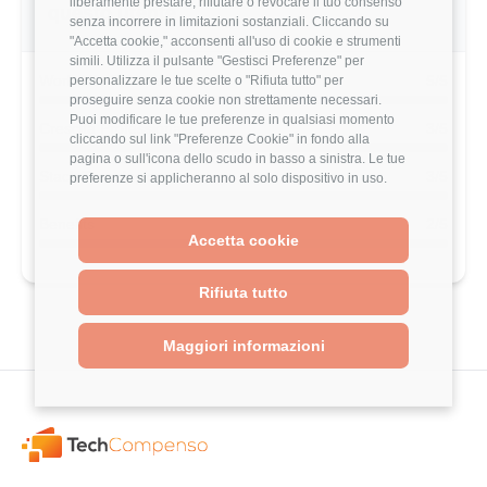
liberamente prestare, rifiutare o revocare il tuo consenso
questo utente
senza incorrere in limitazioni sostanziali. Cliccando su
"Accetta cookie," acconsenti all'uso di cookie e strumenti
simili. Utilizza il pulsante "Gestisci Preferenze" per
Work-Life Balance
5/5
personalizzare le tue scelte o "Rifiuta tutto" per
proseguire senza cookie non strettamente necessari.
Puoi modificare le tue preferenze in qualsiasi momento
Crescita Professionale
3/5
cliccando sul link "Preferenze Cookie" in fondo alla
pagina o sull'icona dello scudo in basso a sinistra. Le tue
Stack Tecnologico
3/5
preferenze si applicheranno al solo dispositivo in uso.
Benefits
2/5
Accetta cookie
Rifiuta tutto
Maggiori informazioni