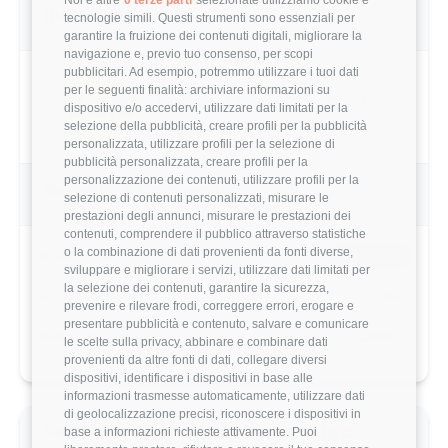
questo utente
tecnologie simili. Questi strumenti sono essenziali per
garantire la fruizione dei contenuti digitali, migliorare la
navigazione e, previo tuo consenso, per scopi
pubblicitari. Ad esempio, potremmo utilizzare i tuoi dati
per le seguenti finalità: archiviare informazioni su
3.3/5
Basato su 4 parametri di valutazione
dispositivo e/o accedervi, utilizzare dati limitati per la
selezione della pubblicità, creare profili per la pubblicità
personalizzata, utilizzare profili per la selezione di
pubblicità personalizzata, creare profili per la
personalizzazione dei contenuti, utilizzare profili per la
Benefits & Compensi
selezione di contenuti personalizzati, misurare le
prestazioni degli annunci, misurare le prestazioni dei
contenuti, comprendere il pubblico attraverso statistiche
o la combinazione di dati provenienti da fonti diverse,
Buoni Pasto
6€/giorno
sviluppare e migliorare i servizi, utilizzare dati limitati per
la selezione dei contenuti, garantire la sicurezza,
Stock Options
No
prevenire e rilevare frodi, correggere errori, erogare e
presentare pubblicità e contenuto, salvare e comunicare
Bonus alla Firma
2000€
le scelte sulla privacy, abbinare e combinare dati
provenienti da altre fonti di dati, collegare diversi
dispositivi, identificare i dispositivi in base alle
informazioni trasmesse automaticamente, utilizzare dati
di geolocalizzazione precisi, riconoscere i dispositivi in
Valutazione dettagliata Dedagroup di
base a informazioni richieste attivamente. Puoi