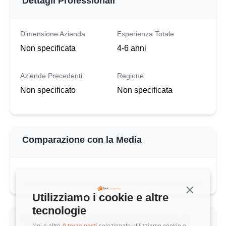
Dettagli Professionali
Dimensione Azienda
Esperienza Totale
Non specificata
4-6 anni
Aziende Precedenti
Regione
Non specificato
Non specificata
Comparazione con la Media
Continua s
Utilizziamo i cookie e altre
tecnologie
Valutazione complessiva Dedagroup di
Noi e altre
0 terze parti
selezionate utilizziamo cookie e