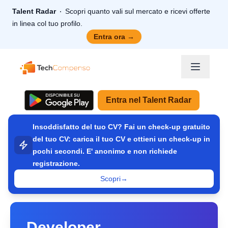
Talent Radar
Scopri quanto vali sul mercato e ricevi offerte
in linea col tuo profilo.
Entra ora
→
TechCompenso
Entra nel Talent Radar
Insoddisfatto del tuo CV? Fai un check-up gratuito
del tuo CV: carica il tuo CV e ottieni un check-up in
pochi secondi. E' anonimo e non richiede
registrazione.
Scopri
→
Developer