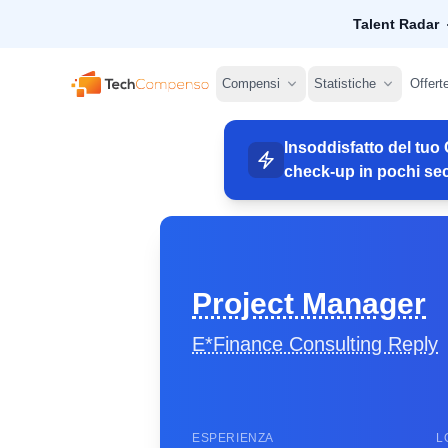
Talent Radar
TechCompenso
Compensi
Statistiche
Offert
Insoddisfatto del tuo 
check-up in pochi sec
Project Manager
E*Finance Consulting Reply
ESPERIENZA
L