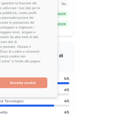
garantire la fruizione dei
ck Options
No
utilizzare i tuoi dati per le
 pubblicità, creare profili
nus Annuale
8400€
 la personalizzazione dei
surare le prestazioni dei
us alla Firma
5000€
sviluppare e migliorare i
rreggere errori, erogare e
enti da altre fonti di dati,
zzare dati di
 prestare, rifiutare o
alutazione dettagliata
ll'uso di cookie e strumenti
*Finance Consulting Reply di
e senza cookie non
Cookie" in fondo alla pagina
uesto utente
k-Life Balance
5/5
Accetta cookie
scita Professionale
4/5
ck Tecnologico
4/5
efits
4/5