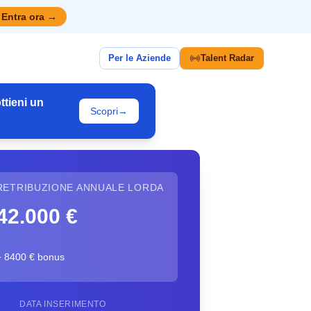
Entra ora
→
Per le Aziende
Talent Radar
ttieni un
Scopri
→
RETRIBUZIONE ANNUALE LORDA
42.000 €
+ 8400 € bonus
DATA INSERIMENTO