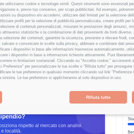
te utilizziamo cookie e tecnologie simili. Questi strumenti sono essenziali per 
Sto
NI)
47,053 €
navigazione e, previo tuo consenso, per scopi pubblicitari. Ad esempio, potremmo 
azioni su dispositivo e/o accedervi, utilizzare dati limitati per la selezione della
Bo
tilizzare profili per la selezione di pubblicità personalizzata, creare profili per
ipendio è al
33
° percentile
a selezione di contenuti personalizzati, misurare le prestazioni degli annunci, mi
Bon
 attraverso statistiche o la combinazione di dati provenienti da fonti diverse, 
% rispetto alla media
r la selezione dei contenuti, garantire la sicurezza, prevenire e rilevare frodi, co
 salvare e comunicare le scelte sulla privacy, abbinare e combinare dati proveni
tificare i dispositivi in base alle informazioni trasmesse automaticamente, utili
cere i dispositivi in base a informazioni richieste attivamente. Puoi liberamente
V
orrere in limitazioni sostanziali. Cliccando su "Accetta cookie," acconsenti a
E
isci Preferenze" per personalizzare le tue scelte o "Rifiuta tutto" per proseguir
Esperienza
ficare le tue preferenze in qualsiasi momento cliccando sul link "Preferenze 
q
a sinistra. Le tue preferenze si applicheranno al solo dispositivo in uso.
4-6 anni
Wor
Rifiuta tutto
Cre
tipendio?
Sta
osiziona rispetto al mercato con analisi
e località.
Ben