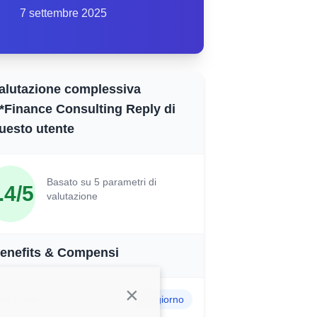
7 settembre 2025
alutazione complessiva
*Finance Consulting Reply di
uesto utente
Basato su 5 parametri di
.4/5
valutazione
enefits & Compensi
Continua senza accettare
ni Pasto
8€/giorno