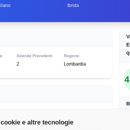
ilano
Ibrida
V
E
q
le
Aziende Precedenti
Regione
2
Lombardia
4
B
42.000 €
 cookie e altre tecnologie
Buo