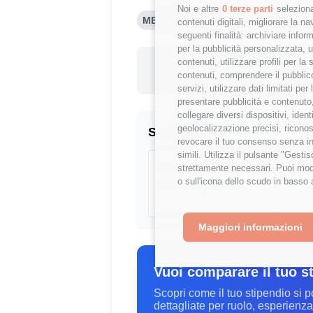
Noi e altre
0 terze parti
seleziona
MEDIA PROJECT MANAGER (4-6 AN
contenuti digitali, migliorare la 
seguenti finalità: archiviare inform
per la pubblicità personalizzata, u
Questo st
contenuti, utilizzare profili per l
contenuti, comprendere il pubblico
-10.74
servizi, utilizzare dati limitati pe
presentare pubblicità e contenuto,
collegare diversi dispositivi, iden
geolocalizzazione precisi, riconos
Statistiche
revocare il tuo consenso senza inc
simili. Utilizza il pulsante "Gest
Campione
strettamente necessari. Puoi modi
o sull'icona dello scudo in basso 
2518 stipendi
Maggiori informazioni
Vuoi comparare il tuo s
Scopri come il tuo stipendio si p
dettagliate per ruolo, esperienza 