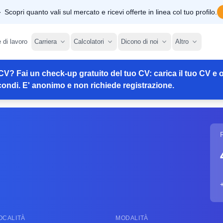
Scopri quanto vali sul mercato e ricevi offerte in linea col tuo profilo.
e di lavoro
Carriera
Calcolatori
Dicono di noi
Altro
CV? Fai un check-up gratuito del tuo CV: carica il tuo CV e o
ondi. E' anonimo e non richiede registrazione.
OCALITÀ
MODALITÀ