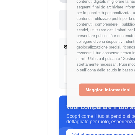
contenuti digitali, migliorare la 
seguenti finalità: archiviare inform
per la pubblicità personalizzata, u
Questo st
contenuti, utilizzare profili per l
-27.17
contenuti, comprendere il pubblico
servizi, utilizzare dati limitati pe
presentare pubblicità e contenuto,
collegare diversi dispositivi, iden
Statistiche
geolocalizzazione precisi, riconos
revocare il tuo consenso senza inc
simili. Utilizza il pulsante "Gest
Campione
strettamente necessari. Puoi modi
405 stipendi
o sull'icona dello scudo in basso 
Maggiori informazioni
Vuoi comparare il tuo s
Scopri come il tuo stipendio si p
dettagliate per ruolo, esperienza 