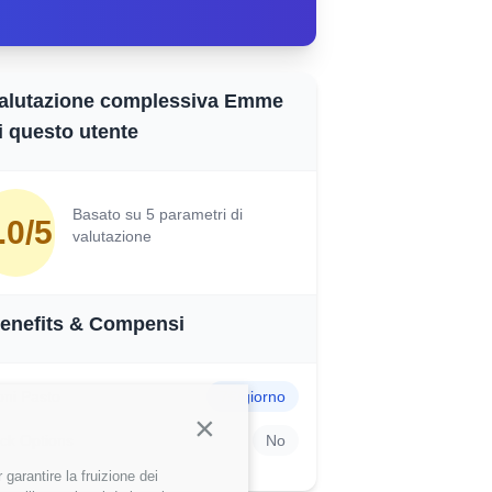
alutazione complessiva Emme
i questo utente
Basato su 5 parametri di
.0/5
valutazione
enefits & Compensi
ni Pasto
7€/giorno
Continua senza accettare
ck Options
No
garantire la fruizione dei