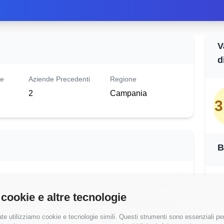
V
d
le
Aziende Precedenti
Regione
2
Campania
3
B
Buo
22.464 €
 cookie e altre tecnologie
Sto
te utilizziamo cookie e tecnologie simili. Questi strumenti sono essenziali per 
30,844 €