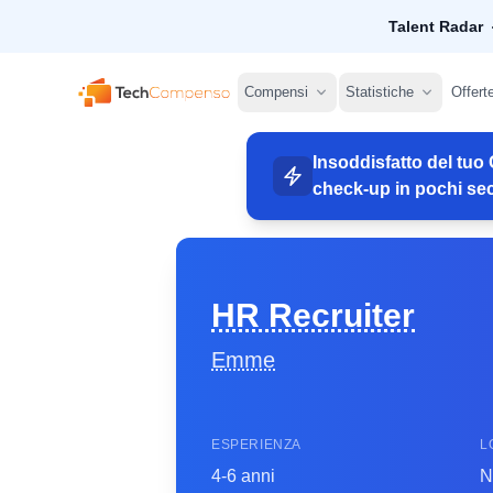
Talent Radar
TechCompenso
Compensi
Statistiche
Offert
Insoddisfatto del tuo 
check-up in pochi sec
HR Recruiter
Emme
ESPERIENZA
L
4-6 anni
N