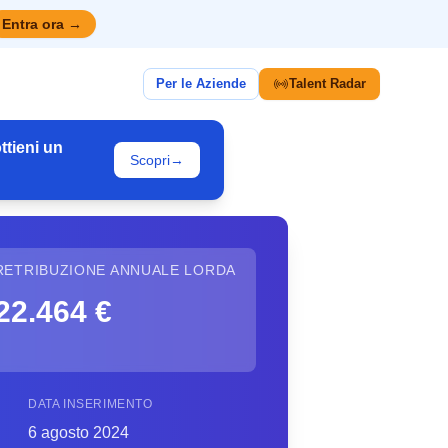
Entra ora
→
Per le Aziende
Talent Radar
ttieni un
Scopri
→
RETRIBUZIONE ANNUALE LORDA
22.464 €
DATA INSERIMENTO
6 agosto 2024