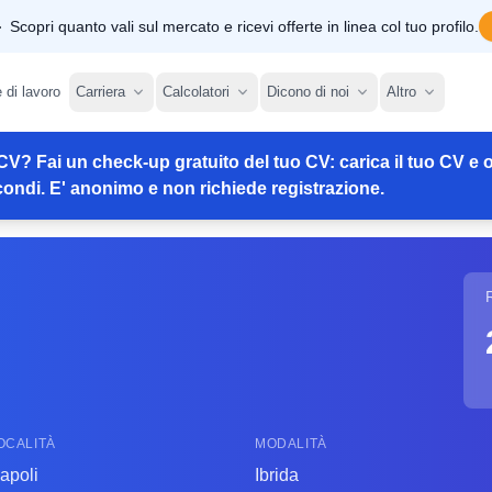
Scopri quanto vali sul mercato e ricevi offerte in linea col tuo profilo.
e di lavoro
Carriera
Calcolatori
Dicono di noi
Altro
CV? Fai un check-up gratuito del tuo CV: carica il tuo CV e o
ondi. E' anonimo e non richiede registrazione.
OCALITÀ
MODALITÀ
apoli
Ibrida