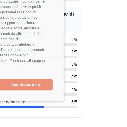
utilizzare i tuoi dati per le
 pubblicità, creare profili
 la personalizzazione dei
alutazione dettagliata Emme di
surare le prestazioni dei
uesto utente
sviluppare e migliorare i
rreggere errori, erogare e
enti da altre fonti di dati,
zzare dati di
k-Life Balance
3/5
 prestare, rifiutare o
ll'uso di cookie e strumenti
scita Professionale
2/5
e senza cookie non
Cookie" in fondo alla pagina
ck Tecnologico
3/5
efits
3/5
Accetta cookie
rmazione
4/5
ice Benessere
3/5