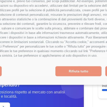
navigazione e, previo tuo consenso, per scopi pubblicitari. Ad esempio, potremmo 
azioni su dispositivo e/o accedervi, utilizzare dati limitati per la selezione della
tilizzare profili per la selezione di pubblicità personalizzata, creare profili per
V
ipendio è al
1
° percentile
a selezione di contenuti personalizzati, misurare le prestazioni degli annunci, mi
q
% rispetto alla media
 attraverso statistiche o la combinazione di dati provenienti da fonti diverse, 
r la selezione dei contenuti, garantire la sicurezza, prevenire e rilevare frodi, co
 salvare e comunicare le scelte sulla privacy, abbinare e combinare dati proveni
tificare i dispositivi in base alle informazioni trasmesse automaticamente, utili
Wor
cere i dispositivi in base a informazioni richieste attivamente. Puoi liberamente
orrere in limitazioni sostanziali. Cliccando su "Accetta cookie," acconsenti a
Cre
isci Preferenze" per personalizzare le tue scelte o "Rifiuta tutto" per proseguir
Esperienza
ficare le tue preferenze in qualsiasi momento cliccando sul link "Preferenze 
Sta
4-6 anni
a sinistra. Le tue preferenze si applicheranno al solo dispositivo in uso.
Ben
Rifiuta tutto
Fo
tipendio?
Ind
osiziona rispetto al mercato con analisi
e località.