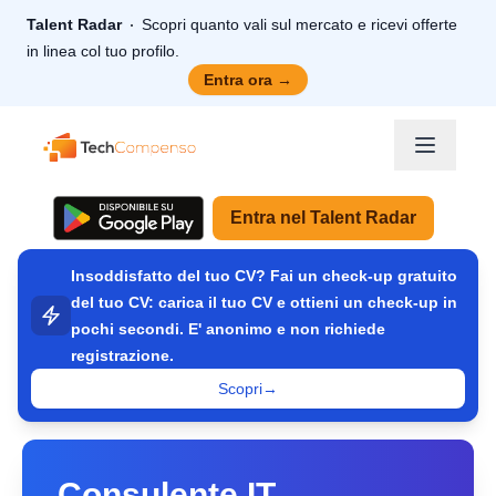
Talent Radar
Scopri quanto vali sul mercato e ricevi offerte
in linea col tuo profilo.
Entra ora
→
TechCompenso
Entra nel Talent Radar
Insoddisfatto del tuo CV? Fai un check-up gratuito
del tuo CV: carica il tuo CV e ottieni un check-up in
pochi secondi. E' anonimo e non richiede
registrazione.
Scopri
→
Consulente IT