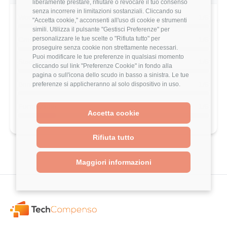
liberamente prestare, rifiutare o revocare il tuo consenso
senza incorrere in limitazioni sostanziali. Cliccando su
Work-Life Balance
1/5
"Accetta cookie," acconsenti all'uso di cookie e strumenti
simili. Utilizza il pulsante "Gestisci Preferenze" per
personalizzare le tue scelte o "Rifiuta tutto" per
Crescita Professionale
1/5
proseguire senza cookie non strettamente necessari.
Puoi modificare le tue preferenze in qualsiasi momento
Stack Tecnologico
1/5
cliccando sul link "Preferenze Cookie" in fondo alla
pagina o sull'icona dello scudo in basso a sinistra. Le tue
Benefits
1/5
preferenze si applicheranno al solo dispositivo in uso.
Formazione
1/5
Accetta cookie
Rifiuta tutto
Maggiori informazioni