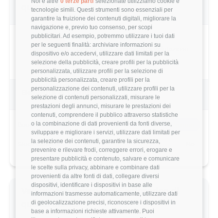
Noi e altre
0 terze parti
selezionate utilizziamo cookie e
questo utente
tecnologie simili. Questi strumenti sono essenziali per
garantire la fruizione dei contenuti digitali, migliorare la
navigazione e, previo tuo consenso, per scopi
pubblicitari. Ad esempio, potremmo utilizzare i tuoi dati
per le seguenti finalità: archiviare informazioni su
1.0/5
Basato su 5 parametri di valutazione
dispositivo e/o accedervi, utilizzare dati limitati per la
selezione della pubblicità, creare profili per la pubblicità
personalizzata, utilizzare profili per la selezione di
pubblicità personalizzata, creare profili per la
personalizzazione dei contenuti, utilizzare profili per la
Benefits & Compensi
selezione di contenuti personalizzati, misurare le
prestazioni degli annunci, misurare le prestazioni dei
contenuti, comprendere il pubblico attraverso statistiche
o la combinazione di dati provenienti da fonti diverse,
Buoni Pasto
5€/giorno
sviluppare e migliorare i servizi, utilizzare dati limitati per
la selezione dei contenuti, garantire la sicurezza,
Stock Options
No
prevenire e rilevare frodi, correggere errori, erogare e
presentare pubblicità e contenuto, salvare e comunicare
le scelte sulla privacy, abbinare e combinare dati
provenienti da altre fonti di dati, collegare diversi
dispositivi, identificare i dispositivi in base alle
Valutazione dettagliata Engineering di
informazioni trasmesse automaticamente, utilizzare dati
di geolocalizzazione precisi, riconoscere i dispositivi in
questo utente
base a informazioni richieste attivamente. Puoi