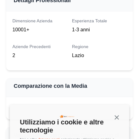
Dettagli Professionali
Dimensione Azienda
Esperienza Totale
10001+
1-3 anni
Aziende Precedenti
Regione
2
Lazio
Comparazione con la Media
Continua s
Utilizziamo i cookie e altre
tecnologie
Valutazione complessiva Engineering di