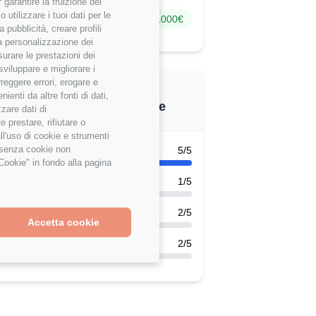
garantire la fruizione dei
utilizzare i tuoi dati per le
nus Annuale
1000€
 pubblicità, creare profili
 la personalizzazione dei
surare le prestazioni dei
sviluppare e migliorare i
rreggere errori, erogare e
alutazione dettagliata
enti da altre fonti di dati,
ngineering di questo utente
zzare dati di
 prestare, rifiutare o
ll'uso di cookie e strumenti
e senza cookie non
k-Life Balance
5/5
Cookie" in fondo alla pagina
scita Professionale
1/5
ck Tecnologico
2/5
Accetta cookie
efits
2/5