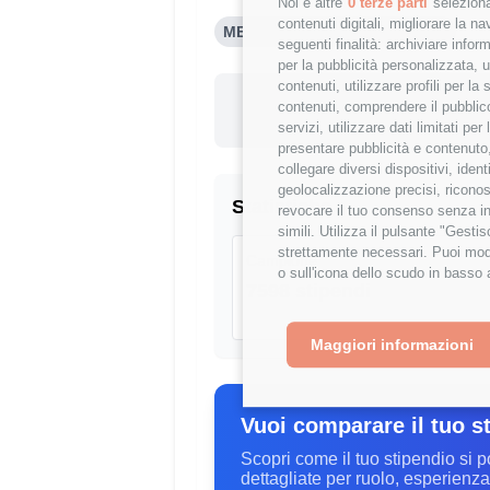
Noi e altre
0 terze parti
seleziona
contenuti digitali, migliorare la 
MEDIA DEVELOPER (1-3 ANNI)
seguenti finalità: archiviare inform
per la pubblicità personalizzata, u
contenuti, utilizzare profili per l
Questo st
contenuti, comprendere il pubblico
-3.44
servizi, utilizzare dati limitati pe
presentare pubblicità e contenuto,
collegare diversi dispositivi, iden
geolocalizzazione precisi, riconos
Statistiche
revocare il tuo consenso senza inc
simili. Utilizza il pulsante "Gest
strettamente necessari. Puoi modi
Campione
o sull'icona dello scudo in basso 
7598 stipendi
Maggiori informazioni
Vuoi comparare il tuo s
Scopri come il tuo stipendio si p
dettagliate per ruolo, esperienza 