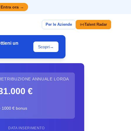
Entra ora
→
Per le Aziende
Talent Radar
ttieni un
Scopri
→
RETRIBUZIONE ANNUALE LORDA
31.000 €
+ 1000 € bonus
DATA INSERIMENTO