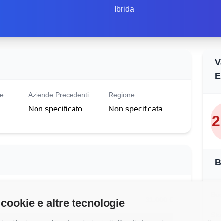
Ibrida
V
E
le
Aziende Precedenti
Regione
Non specificato
Non specificata
2
B
Buo
31.000 €
 cookie e altre tecnologie
Sto