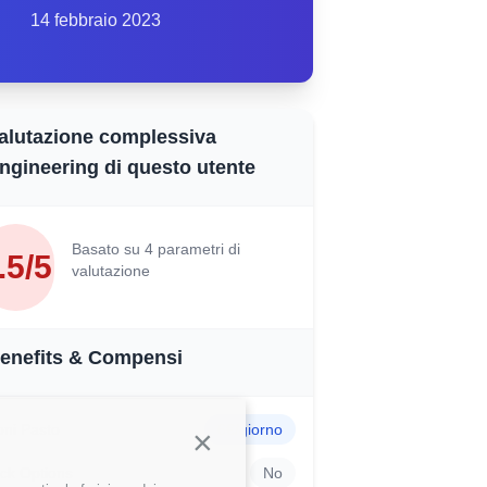
14 febbraio 2023
alutazione complessiva
ngineering di questo utente
Basato su 4 parametri di
.5/5
valutazione
enefits & Compensi
ni Pasto
6€/giorno
Continua senza accettare
ck Options
No