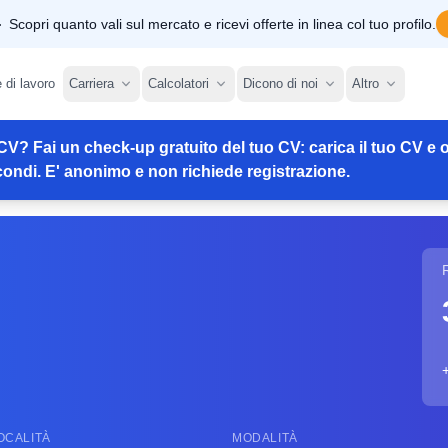
Scopri quanto vali sul mercato e ricevi offerte in linea col tuo profilo.
e di lavoro
Carriera
Calcolatori
Dicono di noi
Altro
CV? Fai un check-up gratuito del tuo CV: carica il tuo CV e o
ondi. E' anonimo e non richiede registrazione.
OCALITÀ
MODALITÀ