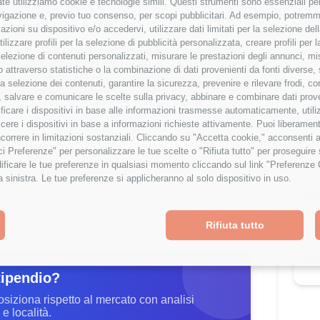
te utilizziamo cookie e tecnologie simili. Questi strumenti sono essenziali per 
navigazione e, previo tuo consenso, per scopi pubblicitari. Ad esempio, potremmo 
Bo
32,105 €
azioni su dispositivo e/o accedervi, utilizzare dati limitati per la selezione della
tilizzare profili per la selezione di pubblicità personalizzata, creare profili per
a selezione di contenuti personalizzati, misurare le prestazioni degli annunci, mi
ipendio è al
57
° percentile
 attraverso statistiche o la combinazione di dati provenienti da fonti diverse, 
% rispetto alla media
r la selezione dei contenuti, garantire la sicurezza, prevenire e rilevare frodi, co
V
 salvare e comunicare le scelte sulla privacy, abbinare e combinare dati proveni
E
tificare i dispositivi in base alle informazioni trasmesse automaticamente, utili
cere i dispositivi in base a informazioni richieste attivamente. Puoi liberamente
orrere in limitazioni sostanziali. Cliccando su "Accetta cookie," acconsenti a
isci Preferenze" per personalizzare le tue scelte o "Rifiuta tutto" per proseguir
Wor
ficare le tue preferenze in qualsiasi momento cliccando sul link "Preferenze 
Esperienza
a sinistra. Le tue preferenze si applicheranno al solo dispositivo in uso.
Cre
1-3 anni
Sta
Rifiuta tutto
Ben
tipendio?
osiziona rispetto al mercato con analisi
e località.