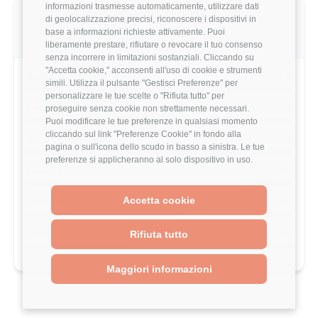
informazioni trasmesse automaticamente, utilizzare dati
Valutazione dettagliata Ernst & Young di
di geolocalizzazione precisi, riconoscere i dispositivi in
questo utente
base a informazioni richieste attivamente. Puoi
liberamente prestare, rifiutare o revocare il tuo consenso
senza incorrere in limitazioni sostanziali. Cliccando su
"Accetta cookie," acconsenti all'uso di cookie e strumenti
Work-Life Balance
1/5
simili. Utilizza il pulsante "Gestisci Preferenze" per
personalizzare le tue scelte o "Rifiuta tutto" per
Crescita Professionale
3/5
proseguire senza cookie non strettamente necessari.
Puoi modificare le tue preferenze in qualsiasi momento
cliccando sul link "Preferenze Cookie" in fondo alla
Stack Tecnologico
3/5
pagina o sull'icona dello scudo in basso a sinistra. Le tue
preferenze si applicheranno al solo dispositivo in uso.
Benefits
4/5
Accetta cookie
Formazione
3/5
Indice Benessere
2/5
Rifiuta tutto
Maggiori informazioni