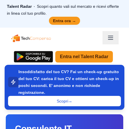
Talent Radar
Scopri quanto vali sul mercato e ricevi offerte
in linea col tuo profilo.
Entra ora
→
TechCompenso
Entra nel Talent Radar
Insoddisfatto del tuo CV? Fai un check-up gratuito
del tuo CV: carica il tuo CV e ottieni un check-up in
pochi secondi. E' anonimo e non richiede
registrazione.
Scopri
→
Consulente IT