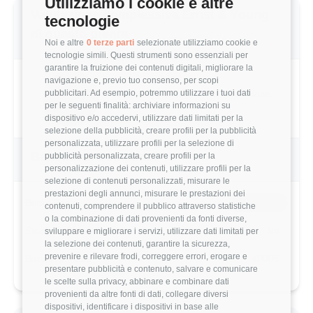
Utilizziamo i cookie e altre
Valutazione complessiva Ernst & Young
tecnologie
di questo utente
Noi e altre
0 terze parti
selezionate utilizziamo cookie e
tecnologie simili. Questi strumenti sono essenziali per
garantire la fruizione dei contenuti digitali, migliorare la
navigazione e, previo tuo consenso, per scopi
2.8/5
pubblicitari. Ad esempio, potremmo utilizzare i tuoi dati
Basato su 5 parametri di valutazione
per le seguenti finalità: archiviare informazioni su
dispositivo e/o accedervi, utilizzare dati limitati per la
selezione della pubblicità, creare profili per la pubblicità
personalizzata, utilizzare profili per la selezione di
Benefits & Compensi
pubblicità personalizzata, creare profili per la
personalizzazione dei contenuti, utilizzare profili per la
selezione di contenuti personalizzati, misurare le
prestazioni degli annunci, misurare le prestazioni dei
Buoni Pasto
8€/giorno
contenuti, comprendere il pubblico attraverso statistiche
o la combinazione di dati provenienti da fonti diverse,
Stock Options
No
sviluppare e migliorare i servizi, utilizzare dati limitati per
la selezione dei contenuti, garantire la sicurezza,
prevenire e rilevare frodi, correggere errori, erogare e
Bonus Annuale
4000€
presentare pubblicità e contenuto, salvare e comunicare
le scelte sulla privacy, abbinare e combinare dati
provenienti da altre fonti di dati, collegare diversi
dispositivi, identificare i dispositivi in base alle