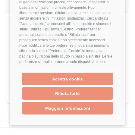
questo utente
di geolocalizzazione precisi, riconoscere i dispositivi in
base a informazioni richieste attivamente. Puoi
liberamente prestare, rifiutare o revocare il tuo consenso
senza incorrere in limitazioni sostanziali. Cliccando su
Work-Life Balance
5/5
"Accetta cookie," acconsenti all'uso di cookie e strumenti
simili. Utilizza il pulsante "Gestisci Preferenze" per
Crescita Professionale
3/5
personalizzare le tue scelte o "Rifiuta tutto" per
proseguire senza cookie non strettamente necessari.
Puoi modificare le tue preferenze in qualsiasi momento
Stack Tecnologico
3/5
cliccando sul link "Preferenze Cookie" in fondo alla
pagina o sull'icona dello scudo in basso a sinistra. Le tue
Benefits
3/5
preferenze si applicheranno al solo dispositivo in uso.
Formazione
4/5
Accetta cookie
Indice Benessere
4/5
Rifiuta tutto
Maggiori informazioni