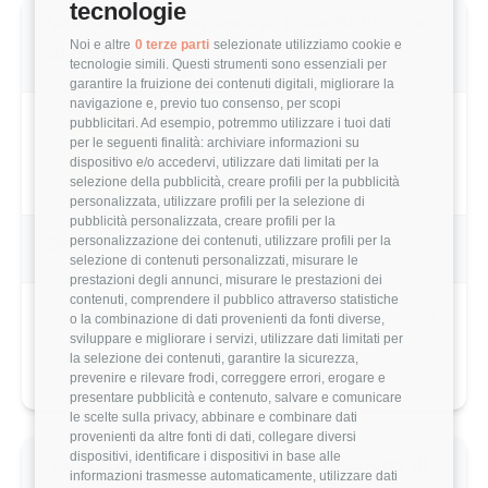
tecnologie
Valutazione complessiva Esse Solutions
Noi e altre
0 terze parti
selezionate utilizziamo cookie e
di questo utente
tecnologie simili. Questi strumenti sono essenziali per
garantire la fruizione dei contenuti digitali, migliorare la
navigazione e, previo tuo consenso, per scopi
pubblicitari. Ad esempio, potremmo utilizzare i tuoi dati
per le seguenti finalità: archiviare informazioni su
3.6/5
Basato su 5 parametri di valutazione
dispositivo e/o accedervi, utilizzare dati limitati per la
selezione della pubblicità, creare profili per la pubblicità
personalizzata, utilizzare profili per la selezione di
pubblicità personalizzata, creare profili per la
personalizzazione dei contenuti, utilizzare profili per la
Benefits & Compensi
selezione di contenuti personalizzati, misurare le
prestazioni degli annunci, misurare le prestazioni dei
contenuti, comprendere il pubblico attraverso statistiche
Stock Options
No
o la combinazione di dati provenienti da fonti diverse,
sviluppare e migliorare i servizi, utilizzare dati limitati per
la selezione dei contenuti, garantire la sicurezza,
Bonus Annuale
2500€
prevenire e rilevare frodi, correggere errori, erogare e
presentare pubblicità e contenuto, salvare e comunicare
le scelte sulla privacy, abbinare e combinare dati
provenienti da altre fonti di dati, collegare diversi
dispositivi, identificare i dispositivi in base alle
Valutazione dettagliata Esse Solutions di
informazioni trasmesse automaticamente, utilizzare dati