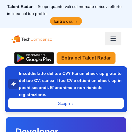
Talent Radar
Scopri quanto vali sul mercato e ricevi offerte
in linea col tuo profilo.
Entra ora
→
TechCompenso
Entra nel Talent Radar
Insoddisfatto del tuo CV? Fai un check-up gratuito
del tuo CV: carica il tuo CV e ottieni un check-up in
pochi secondi. E' anonimo e non richiede
registrazione.
Scopri
→
Developer