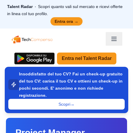
Talent Radar
Scopri quanto vali sul mercato e ricevi offerte
in linea col tuo profilo.
Entra ora
→
TechCompenso
Entra nel Talent Radar
Insoddisfatto del tuo CV? Fai un check-up gratuito
del tuo CV: carica il tuo CV e ottieni un check-up in
pochi secondi. E' anonimo e non richiede
registrazione.
Scopri
→
Project Manager