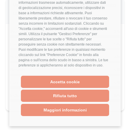
informazioni trasmesse automaticamente, utilizzare dati
Valutazione dettagliata Generali di questo
di geolocalizzazione precisi, riconoscere i dispositivi in
utente
base a informazioni richieste attivamente. Puoi
liberamente prestare, rifiutare o revocare il tuo consenso
senza incorrere in limitazioni sostanziali. Cliccando su
"Accetta cookie," acconsenti all'uso di cookie e strumenti
Work-Life Balance
3/5
simili. Utilizza il pulsante "Gestisci Preferenze" per
personalizzare le tue scelte o "Rifiuta tutto" per
Crescita Professionale
1/5
proseguire senza cookie non strettamente necessari.
Puoi modificare le tue preferenze in qualsiasi momento
cliccando sul link "Preferenze Cookie" in fondo alla
Stack Tecnologico
3/5
pagina o sull'icona dello scudo in basso a sinistra. Le tue
preferenze si applicheranno al solo dispositivo in uso.
Benefits
4/5
Accetta cookie
Formazione
4/5
Indice Benessere
2/5
Rifiuta tutto
Maggiori informazioni