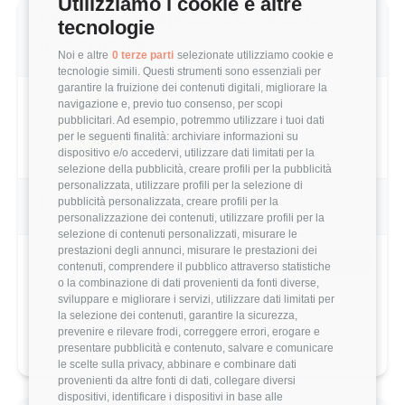
Utilizziamo i cookie e altre
Valutazione complessiva Generali di
tecnologie
questo utente
Noi e altre
0 terze parti
selezionate utilizziamo cookie e
tecnologie simili. Questi strumenti sono essenziali per
garantire la fruizione dei contenuti digitali, migliorare la
navigazione e, previo tuo consenso, per scopi
3.0/5
pubblicitari. Ad esempio, potremmo utilizzare i tuoi dati
Basato su 5 parametri di valutazione
per le seguenti finalità: archiviare informazioni su
dispositivo e/o accedervi, utilizzare dati limitati per la
selezione della pubblicità, creare profili per la pubblicità
personalizzata, utilizzare profili per la selezione di
Benefits & Compensi
pubblicità personalizzata, creare profili per la
personalizzazione dei contenuti, utilizzare profili per la
selezione di contenuti personalizzati, misurare le
prestazioni degli annunci, misurare le prestazioni dei
Buoni Pasto
7€/giorno
contenuti, comprendere il pubblico attraverso statistiche
o la combinazione di dati provenienti da fonti diverse,
Stock Options
No
sviluppare e migliorare i servizi, utilizzare dati limitati per
la selezione dei contenuti, garantire la sicurezza,
prevenire e rilevare frodi, correggere errori, erogare e
Bonus Annuale
5000€
presentare pubblicità e contenuto, salvare e comunicare
le scelte sulla privacy, abbinare e combinare dati
provenienti da altre fonti di dati, collegare diversi
dispositivi, identificare i dispositivi in base alle