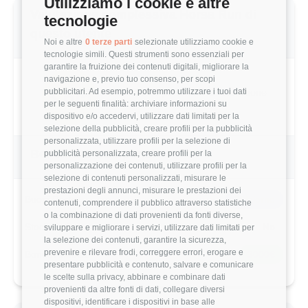
Utilizziamo i cookie e altre
Valutazione complessiva Horsa Run di
tecnologie
questo utente
Noi e altre
0 terze parti
selezionate utilizziamo cookie e
tecnologie simili. Questi strumenti sono essenziali per
garantire la fruizione dei contenuti digitali, migliorare la
navigazione e, previo tuo consenso, per scopi
3.6/5
pubblicitari. Ad esempio, potremmo utilizzare i tuoi dati
Basato su 5 parametri di valutazione
per le seguenti finalità: archiviare informazioni su
dispositivo e/o accedervi, utilizzare dati limitati per la
selezione della pubblicità, creare profili per la pubblicità
personalizzata, utilizzare profili per la selezione di
Benefits & Compensi
pubblicità personalizzata, creare profili per la
personalizzazione dei contenuti, utilizzare profili per la
selezione di contenuti personalizzati, misurare le
prestazioni degli annunci, misurare le prestazioni dei
Buoni Pasto
7€/giorno
contenuti, comprendere il pubblico attraverso statistiche
o la combinazione di dati provenienti da fonti diverse,
Stock Options
No
sviluppare e migliorare i servizi, utilizzare dati limitati per
la selezione dei contenuti, garantire la sicurezza,
prevenire e rilevare frodi, correggere errori, erogare e
Bonus Annuale
3000€
presentare pubblicità e contenuto, salvare e comunicare
le scelte sulla privacy, abbinare e combinare dati
provenienti da altre fonti di dati, collegare diversi
dispositivi, identificare i dispositivi in base alle