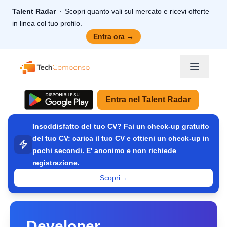
Talent Radar
Scopri quanto vali sul mercato e ricevi offerte
in linea col tuo profilo.
Entra ora
→
TechCompenso
Entra nel Talent Radar
Insoddisfatto del tuo CV? Fai un check-up gratuito
del tuo CV: carica il tuo CV e ottieni un check-up in
pochi secondi. E' anonimo e non richiede
registrazione.
Scopri
→
Developer