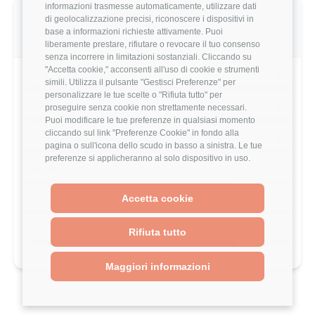
informazioni trasmesse automaticamente, utilizzare dati
Valutazione dettagliata Horsa Run di
di geolocalizzazione precisi, riconoscere i dispositivi in
questo utente
base a informazioni richieste attivamente. Puoi
liberamente prestare, rifiutare o revocare il tuo consenso
senza incorrere in limitazioni sostanziali. Cliccando su
"Accetta cookie," acconsenti all'uso di cookie e strumenti
Work-Life Balance
4/5
simili. Utilizza il pulsante "Gestisci Preferenze" per
personalizzare le tue scelte o "Rifiuta tutto" per
Crescita Professionale
4/5
proseguire senza cookie non strettamente necessari.
Puoi modificare le tue preferenze in qualsiasi momento
cliccando sul link "Preferenze Cookie" in fondo alla
Stack Tecnologico
4/5
pagina o sull'icona dello scudo in basso a sinistra. Le tue
preferenze si applicheranno al solo dispositivo in uso.
Benefits
4/5
Accetta cookie
Formazione
2/5
Indice Benessere
4/5
Rifiuta tutto
Maggiori informazioni