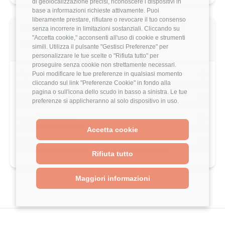
di geolocalizzazione precisi, riconoscere i dispositivi in
base a informazioni richieste attivamente. Puoi
liberamente prestare, rifiutare o revocare il tuo consenso
Valutazione dettagliata IUNGO SpA di
senza incorrere in limitazioni sostanziali. Cliccando su
"Accetta cookie," acconsenti all'uso di cookie e strumenti
questo utente
simili. Utilizza il pulsante "Gestisci Preferenze" per
personalizzare le tue scelte o "Rifiuta tutto" per
proseguire senza cookie non strettamente necessari.
Puoi modificare le tue preferenze in qualsiasi momento
Work-Life Balance
4/5
cliccando sul link "Preferenze Cookie" in fondo alla
pagina o sull'icona dello scudo in basso a sinistra. Le tue
Crescita Professionale
2/5
preferenze si applicheranno al solo dispositivo in uso.
Stack Tecnologico
2/5
Accetta cookie
Benefits
4/5
Rifiuta tutto
Maggiori informazioni