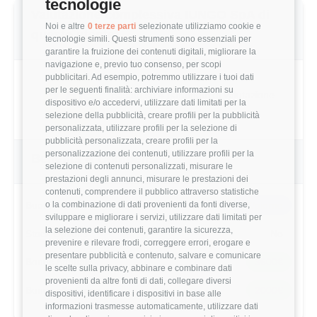
tecnologie
Valutazione complessiva IUNGO SpA di
Noi e altre
0 terze parti
selezionate utilizziamo cookie e
questo utente
tecnologie simili. Questi strumenti sono essenziali per
garantire la fruizione dei contenuti digitali, migliorare la
navigazione e, previo tuo consenso, per scopi
pubblicitari. Ad esempio, potremmo utilizzare i tuoi dati
per le seguenti finalità: archiviare informazioni su
3.0/5
Basato su 4 parametri di valutazione
dispositivo e/o accedervi, utilizzare dati limitati per la
selezione della pubblicità, creare profili per la pubblicità
personalizzata, utilizzare profili per la selezione di
pubblicità personalizzata, creare profili per la
personalizzazione dei contenuti, utilizzare profili per la
Benefits & Compensi
selezione di contenuti personalizzati, misurare le
prestazioni degli annunci, misurare le prestazioni dei
contenuti, comprendere il pubblico attraverso statistiche
o la combinazione di dati provenienti da fonti diverse,
Buoni Pasto
5€/giorno
sviluppare e migliorare i servizi, utilizzare dati limitati per
la selezione dei contenuti, garantire la sicurezza,
Stock Options
No
prevenire e rilevare frodi, correggere errori, erogare e
presentare pubblicità e contenuto, salvare e comunicare
Bonus Annuale
3600€
le scelte sulla privacy, abbinare e combinare dati
provenienti da altre fonti di dati, collegare diversi
Bonus alla Firma
2000€
dispositivi, identificare i dispositivi in base alle
informazioni trasmesse automaticamente, utilizzare dati