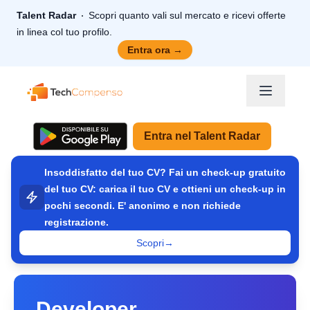
Talent Radar
Scopri quanto vali sul mercato e ricevi offerte
in linea col tuo profilo.
Entra ora
→
TechCompenso
Entra nel Talent Radar
Insoddisfatto del tuo CV? Fai un check-up gratuito
del tuo CV: carica il tuo CV e ottieni un check-up in
pochi secondi. E' anonimo e non richiede
registrazione.
Scopri
→
Developer